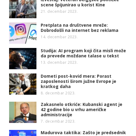
scene špijunirao u korist Kine
21. decembar 2023.
Pretplata na društvene mreže:
Dobrodošli na internet bez reklama
14. decembar 2023.
Studija: AI program koji čita misli može
da prevede moždane talase u tekst
13. decembar 2023.
Dometi post-kovid mera: Porast
zaposlenosti širom južne Evrope je
kratkog daha
8. decembar 2023.
Zakasnelo otkriće: Kubanski agent je
42 godine bio u vrhu američke
administracije
7. decembar 2023.
Madurova taktika: Zašto je predsednik