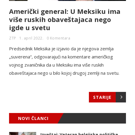
Američki general: U Meksiku ima
više ruskih obaveštajaca nego
igde u svetu
ZTP
1. april 2022.
0 Komentara
Predsednik Meksika je izjavio da je njegova zemlja
„suverena“, odgovarajući na komentare američkog
vojnog zvaničnika da u Meksiku ima više ruskih
obaveštajaca nego u bilo kojoj drugoj zemlji na svetu.
STARIJE
NOVI ČLANCI
Izveštaj: Veteran belgijske političke