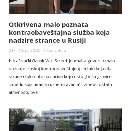
Otkrivena malo poznata
kontraobaveštajna služba koja
nadzire strance u Rusiji
ZTP
13. jul 2023.
0 Komentara
Istraživački članak Wall Street Journal-a govori o malo
poznatoj ruskoj kontraobaveštajnoj jedinici koja cilja
strane diplomate na načine koji često „brišu granice
između špijuniranja i uznemiravanja“. Između ostalih
aktivnosti, ova