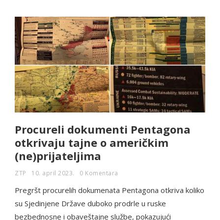
Procureli dokumenti Pentagona
otkrivaju tajne o američkim
(ne)prijateljima
ZTP
10. april 2023.
0 Komentara
Pregršt procurelih dokumenata Pentagona otkriva koliko
su Sjedinjene Države duboko prodrle u ruske
bezbednosne i obaveštajne službe, pokazujući