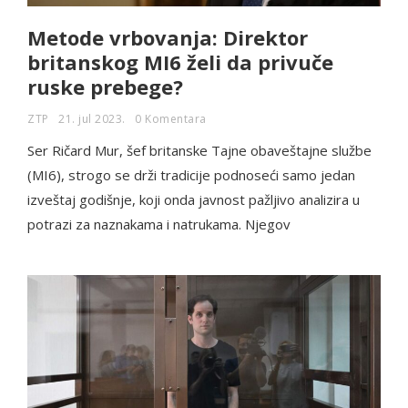
Metode vrbovanja: Direktor
britanskog MI6 želi da privuče
ruske prebege?
ZTP
21. jul 2023.
0 Komentara
Ser Ričard Mur, šef britanske Tajne obaveštajne službe
(MI6), strogo se drži tradicije podnoseći samo jedan
izveštaj godišnje, koji onda javnost pažljivo analizira u
potrazi za naznakama i natrukama. Njegov