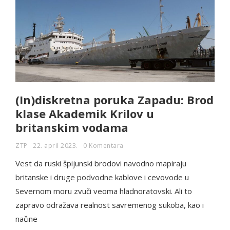
(In)diskretna poruka Zapadu: Brod
klase Akademik Krilov u
britanskim vodama
ZTP
22. april 2023.
0 Komentara
Vest da ruski špijunski brodovi navodno mapiraju
britanske i druge podvodne kablove i cevovode u
Severnom moru zvuči veoma hladnoratovski. Ali to
zapravo odražava realnost savremenog sukoba, kao i
načine