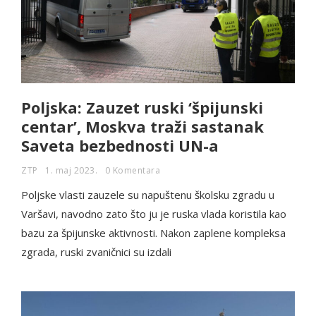
Poljska: Zauzet ruski ‘špijunski
centar’, Moskva traži sastanak
Saveta bezbednosti UN-a
ZTP
1. maj 2023.
0 Komentara
Poljske vlasti zauzele su napuštenu školsku zgradu u
Varšavi, navodno zato što ju je ruska vlada koristila kao
bazu za špijunske aktivnosti. Nakon zaplene kompleksa
zgrada, ruski zvaničnici su izdali