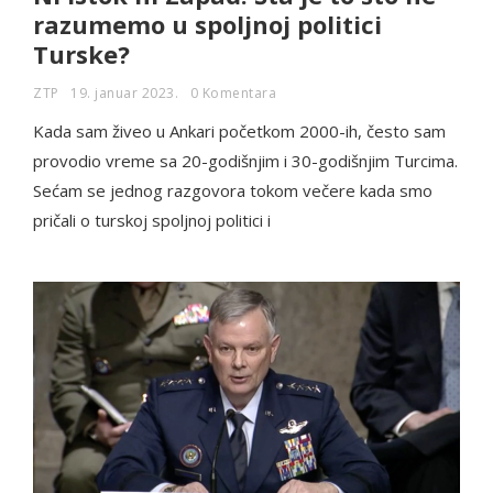
razumemo u spoljnoj politici
Turske?
ZTP
19. januar 2023.
0 Komentara
Kada sam živeo u Ankari početkom 2000-ih, često sam
provodio vreme sa 20-godišnjim i 30-godišnjim Turcima.
Sećam se jednog razgovora tokom večere kada smo
pričali o turskoj spoljnoj politici i