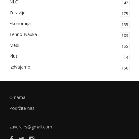
NLO
42
Zdravlje
175
Ekonomija
135
Tehno-Nauka
103
Mediji
155
Plus
4
Izdvajamo
150
O nama
Podržite nas
zavera.rs@gmail.com