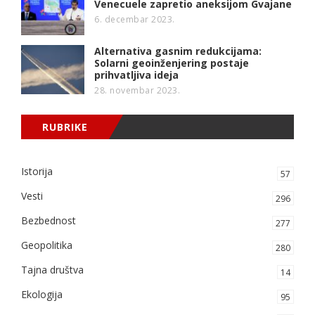
Venecuele zapretio aneksijom Gvajane
6. decembar 2023.
Alternativa gasnim redukcijama:
Solarni geoinženjering postaje
prihvatljiva ideja
28. novembar 2023.
RUBRIKE
Istorija
57
Vesti
296
Bezbednost
277
Geopolitika
280
Tajna društva
14
Ekologija
95