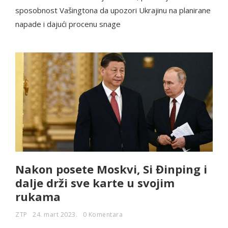
sposobnost Vašingtona da upozori Ukrajinu na planirane
napade i dajući procenu snage
Nakon posete Moskvi, Si Đinping i
dalje drži sve karte u svojim
rukama
ZTP
24. mart 2023.
0 Komentara