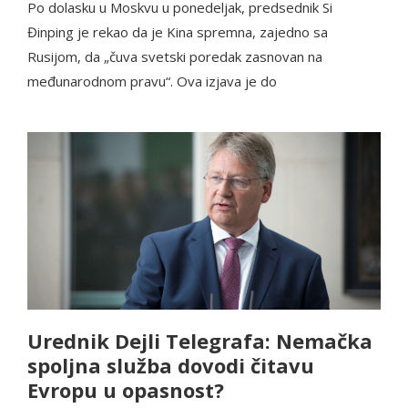
Po dolasku u Moskvu u ponedeljak, predsednik Si
Đinping je rekao da je Kina spremna, zajedno sa
Rusijom, da „čuva svetski poredak zasnovan na
međunarodnom pravu“. Ova izjava je do
Urednik Dejli Telegrafa: Nemačka
spoljna služba dovodi čitavu
Evropu u opasnost?