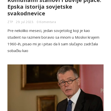
Epska istorija sovjetske
svakodnevice
ZTP
29. jul 2023.
0 Komentara
Pre nekoliko meseci, jedan sovjetolog koji je kao
student na razmeni boravio sa mnom u Moskvi krajem
1960-ih, pisao mi je i pitao da li sam slučajno zadržala
sobačku kao