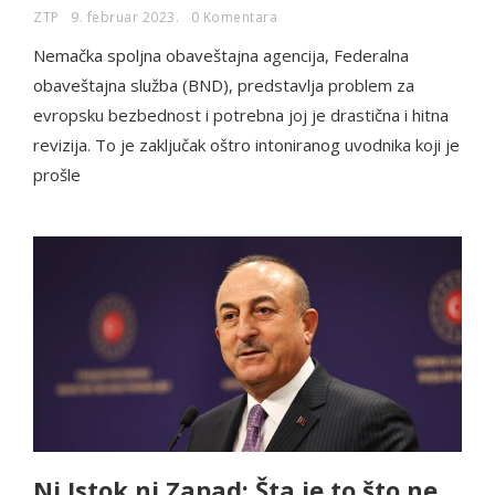
ZTP
9. februar 2023.
0 Komentara
Nemačka spoljna obaveštajna agencija, Federalna
obaveštajna služba (BND), predstavlja problem za
evropsku bezbednost i potrebna joj je drastična i hitna
revizija. To je zaključak oštro intoniranog uvodnika koji je
prošle
Ni Istok ni Zapad: Šta je to što ne