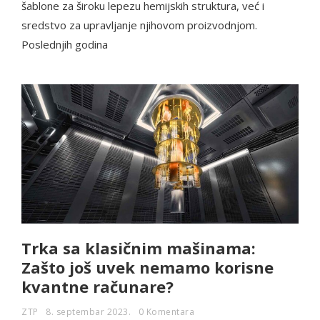
šablone za široku lepezu hemijskih struktura, već i
sredstvo za upravljanje njihovom proizvodnjom.
Poslednjih godina
Trka sa klasičnim mašinama:
Zašto još uvek nemamo korisne
kvantne računare?
ZTP
8. septembar 2023.
0 Komentara