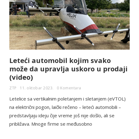
Leteći automobil kojim svako
može da upravlja uskoro u prodaji
(video)
ZTP
11. oktobar 2023.
0 Komentara
Letelice sa vertikalnim poletanjem i sletanjem (eVTOL)
na električni pogon, laički rečeno – leteći automobili –
predstavljaju ideju čije vreme još nije došlo, ali se
približava. Mnoge firme se međusobno