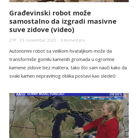
Građevinski robot može
samostalno da izgradi masivne
suve zidove (video)
ZTP
23. novembar 2023.
0 Komentara
Autonomni robot sa velikom hvataljkom može da
transformiše gomilu kamenih gromada u ogromne
kamene zidove bez maltera, tako što sam nauči kako da
svaki kamen nepravilnog oblika postavi kao sledeći