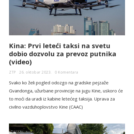
Kina: Prvi leteći taksi na svetu
dobio dozvolu za prevoz putnika
(video)
ZTP
26. oktobar 2023.
0 Komentara
Svako ko želi pogled odozgo na gradske pejzaže
Gvandonga, užurbane provincije na jugu Kine, uskoro će
to moći da uradi iz kabine letećeg taksija. Uprava za
civilno vazduhoplovstvo Kine (CAAC)