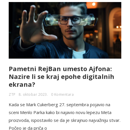
Pametni RejBan umesto Ajfona:
Nazire li se kraj epohe digitalnih
ekrana?
ZTP
8. oktobar 2023.
0 Komentara
Kada se Mark Cukerberg 27. septembra pojavio na
sceni Menlo Parka kako bi najavio novu lepezu Meta
proizvoda, ispostavilo se da je skrajnuo najvažniju stvar.
Počeo je da priča o