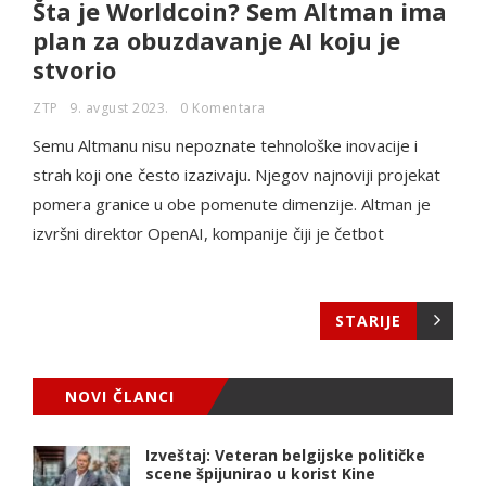
Šta je Worldcoin? Sem Altman ima
plan za obuzdavanje AI koju je
stvorio
ZTP
9. avgust 2023.
0 Komentara
Semu Altmanu nisu nepoznate tehnološke inovacije i
strah koji one često izazivaju. Njegov najnoviji projekat
pomera granice u obe pomenute dimenzije. Altman je
izvršni direktor OpenAI, kompanije čiji je četbot
STARIJE
NOVI ČLANCI
Izveštaj: Veteran belgijske političke
scene špijunirao u korist Kine