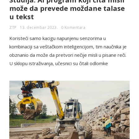
može da prevede moždane talase
u tekst
ZTP
13. decembar 2023.
0 Komentara
Koristeći samo kacigu napunjenu senzorima u
kombinaciji sa veštačkom inteligencijom, tim naučnika je
obznanio da može da pretvori nečije misli u pisane reči.
U sklopu istraživanja, učesnici su čitali odlomke