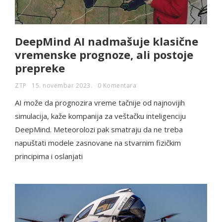
DeepMind AI nadmašuje klasične
vremenske prognoze, ali postoje
prepreke
ZTP
15. novembar 2023.
0 Komentara
AI može da prognozira vreme tačnije od najnovijih
simulacija, kaže kompanija za veštačku inteligenciju
DeepMind. Meteorolozi pak smatraju da ne treba
napuštati modele zasnovane na stvarnim fizičkim
principima i oslanjati