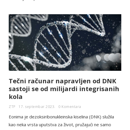
Tečni računar napravljen od DNK
sastoji se od milijardi integrisanih
kola
ZTP
17. septembar 2023.
0 Komentara
Eonima je dezoksiribonukleinska kiselina (DNK) služila
kao neka vrsta uputstva za život, pružajući ne samo