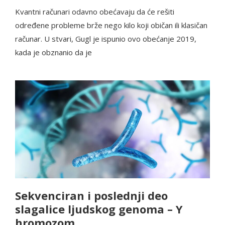
Kvantni računari odavno obećavaju da će rešiti
određene probleme brže nego kilo koji običan ili klasičan
računar. U stvari, Gugl je ispunio ovo obećanje 2019,
kada je obznanio da je
Sekvenciran i poslednji deo
slagalice ljudskog genoma – Y
hromozom