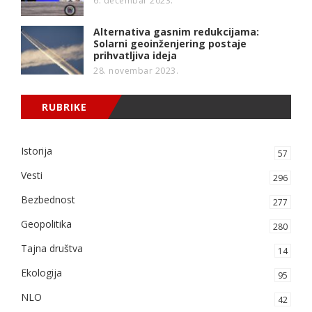
6. decembar 2023.
Alternativa gasnim redukcijama:
Solarni geoinženjering postaje
prihvatljiva ideja
28. novembar 2023.
RUBRIKE
Istorija
57
Vesti
296
Bezbednost
277
Geopolitika
280
Tajna društva
14
Ekologija
95
NLO
42