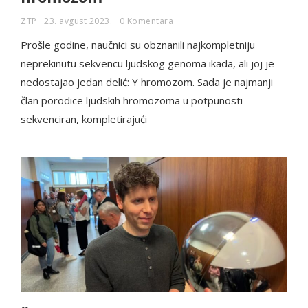
ZTP
23. avgust 2023.
0 Komentara
Prošle godine, naučnici su obznanili najkompletniju
neprekinutu sekvencu ljudskog genoma ikada, ali joj je
nedostajao jedan delić: Y hromozom. Sada je najmanji
član porodice ljudskih hromozoma u potpunosti
sekvenciran, kompletirajući