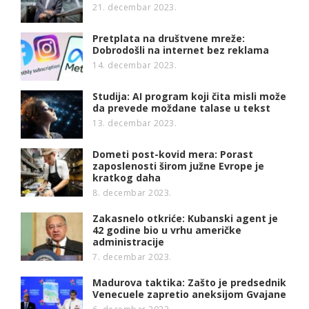
21. decembar 2023.
Pretplata na društvene mreže:
Dobrodošli na internet bez reklama
14. decembar 2023.
Studija: AI program koji čita misli može
da prevede moždane talase u tekst
13. decembar 2023.
Dometi post-kovid mera: Porast
zaposlenosti širom južne Evrope je
kratkog daha
8. decembar 2023.
Zakasnelo otkriće: Kubanski agent je
42 godine bio u vrhu američke
administracije
7. decembar 2023.
Madurova taktika: Zašto je predsednik
Venecuele zapretio aneksijom Gvajane