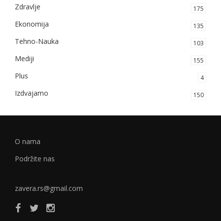
Zdravlje
175
Ekonomija
135
Tehno-Nauka
103
Mediji
155
Plus
4
Izdvajamo
150
O nama
Podržite nas
zavera.rs@gmail.com