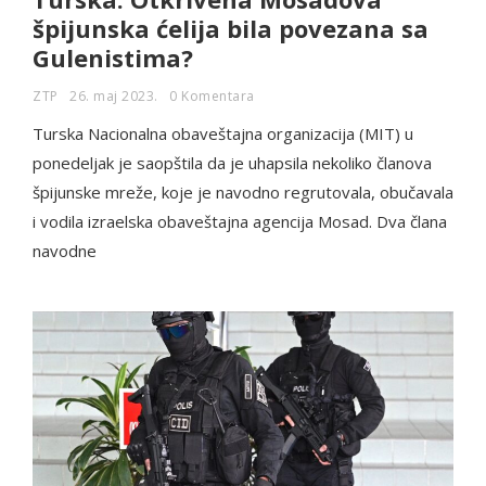
špijunska ćelija bila povezana sa
Gulenistima?
ZTP
26. maj 2023.
0 Komentara
Turska Nacionalna obaveštajna organizacija (MIT) u
ponedeljak je saopštila da je uhapsila nekoliko članova
špijunske mreže, koje je navodno regrutovala, obučavala
i vodila izraelska obaveštajna agencija Mosad. Dva člana
navodne