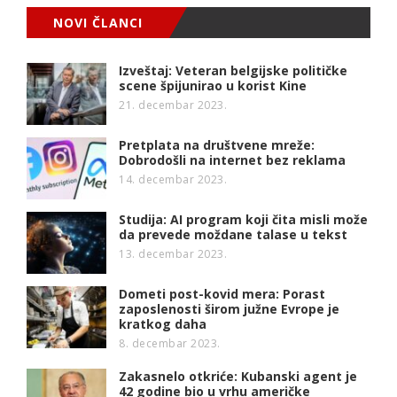
NOVI ČLANCI
Izveštaj: Veteran belgijske političke
scene špijunirao u korist Kine
21. decembar 2023.
Pretplata na društvene mreže:
Dobrodošli na internet bez reklama
14. decembar 2023.
Studija: AI program koji čita misli može
da prevede moždane talase u tekst
13. decembar 2023.
Dometi post-kovid mera: Porast
zaposlenosti širom južne Evrope je
kratkog daha
8. decembar 2023.
Zakasnelo otkriće: Kubanski agent je
42 godine bio u vrhu američke