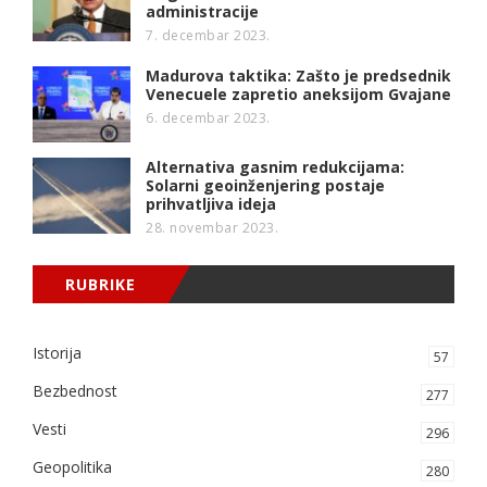
administracije
7. decembar 2023.
Madurova taktika: Zašto je predsednik
Venecuele zapretio aneksijom Gvajane
6. decembar 2023.
Alternativa gasnim redukcijama:
Solarni geoinženjering postaje
prihvatljiva ideja
28. novembar 2023.
RUBRIKE
Istorija
57
Bezbednost
277
Vesti
296
Geopolitika
280