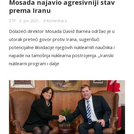
Mosada najavio agresivniji stav
prema Iranu
ZTP
3. jun 2021.
0 Komentara
Dolazeći direktor Mosada David Barnea održao je u
utorak preteći govor protiv Irana, sugerišući
potencijalne likvidacije njegovih nuklearnih naučnika i
napade na tamošnja nuklearna postrojenja. „Iranski
nuklearni program i dalje