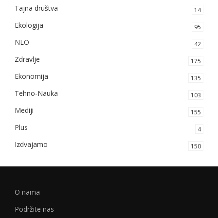
Tajna društva
14
Ekologija
95
NLO
42
Zdravlje
175
Ekonomija
135
Tehno-Nauka
103
Mediji
155
Plus
4
Izdvajamo
150
O nama
Podržite nas