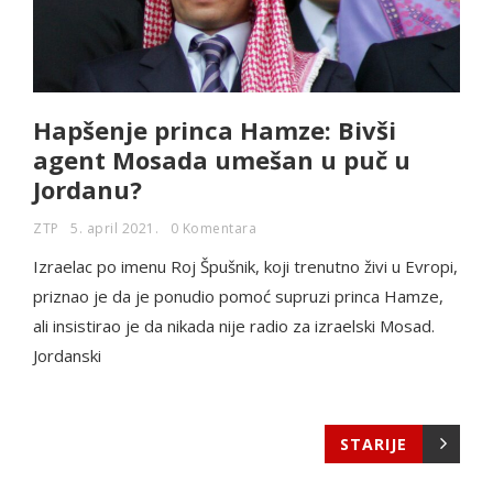
Hapšenje princa Hamze: Bivši
agent Mosada umešan u puč u
Jordanu?
ZTP
5. april 2021.
0 Komentara
Izraelac po imenu Roj Špušnik, koji trenutno živi u Evropi,
priznao je da je ponudio pomoć supruzi princa Hamze,
ali insistirao je da nikada nije radio za izraelski Mosad.
Jordanski
STARIJE