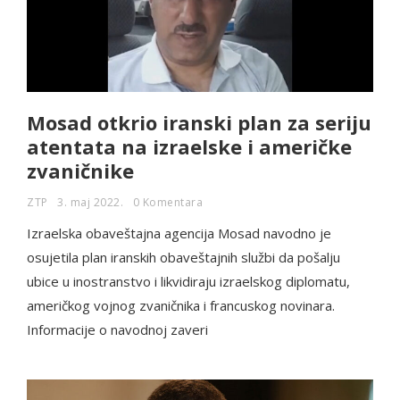
Mosad otkrio iranski plan za seriju
atentata na izraelske i američke
zvaničnike
ZTP
3. maj 2022.
0 Komentara
Izraelska obaveštajna agencija Mosad navodno je
osujetila plan iranskih obaveštajnih službi da pošalju
ubice u inostranstvo i likvidiraju izraelskog diplomatu,
američkog vojnog zvaničnika i francuskog novinara.
Informacije o navodnoj zaveri