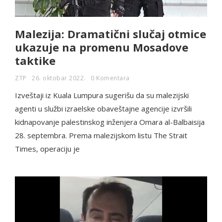
Malezija: Dramatični slučaj otmice
ukazuje na promenu Mosadove
taktike
ZTP
26. oktobar 2022.
0 Komentara
Izveštaji iz Kuala Lumpura sugerišu da su malezijski
agenti u službi izraelske obaveštajne agencije izvršili
kidnapovanje palestinskog inženjera Omara al-Balbaisija
28. septembra. Prema malezijskom listu The Strait
Times, operaciju je