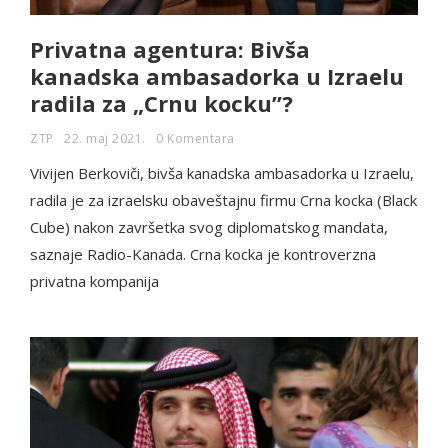
Privatna agentura: Bivša
kanadska ambasadorka u Izraelu
radila za „Crnu kocku”?
ZTP
22. maj 2021.
0 Komentara
Vivijen Berkoviči, bivša kanadska ambasadorka u Izraelu,
radila je za izraelsku obaveštajnu firmu Crna kocka (Black
Cube) nakon završetka svog diplomatskog mandata,
saznaje Radio-Kanada. Crna kocka je kontroverzna
privatna kompanija