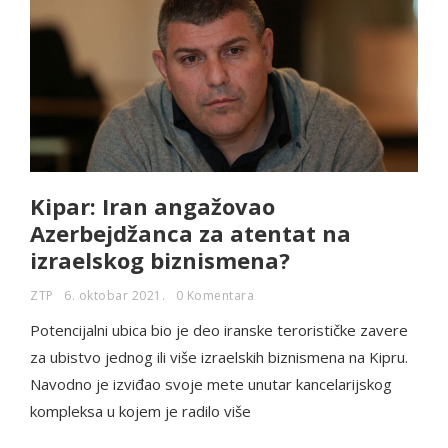
Kipar: Iran angažovao
Azerbejdžanca za atentat na
izraelskog biznismena?
ZTP
6. oktobar 2021.
0 Komentara
Potencijalni ubica bio je deo iranske terorističke zavere
za ubistvo jednog ili više izraelskih biznismena na Kipru.
Navodno je izviđao svoje mete unutar kancelarijskog
kompleksa u kojem je radilo više