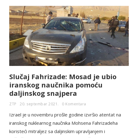
Slučaj Fahrizade: Mosad je ubio
iranskog naučnika pomoću
daljinskog snajpera
ZTP
20. septembar 2021.
0 Komentara
Izrael je u novembru prošle godine izvršio atentat na
iranskog nuklearnog naučnika Mohsena Fahrizadeha
koristeći mitraljez sa daljinskim upravljanjem i