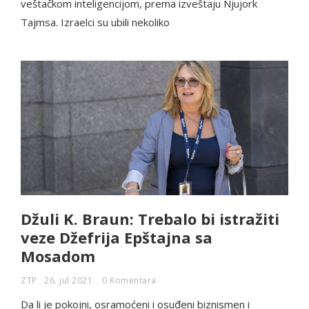
veštačkom inteligencijom, prema izveštaju Njujork
Tajmsa. Izraelci su ubili nekoliko
Džuli K. Braun: Trebalo bi istražiti
veze Džefrija Epštajna sa
Mosadom
ZTP
26. jul 2021.
0 Komentara
Da li je pokojni, osramoćeni i osuđeni biznismen i