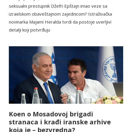
seksualni prestupnik Džefri Epštajn imao veze sa
izraelskom obaveštajnom zajednicom? Istraživačka
novinarka Majami Heralda tvrdi da postoje uverljivi
detalji koji potvrđuju
Koen o Mosadovoj brigadi
stranaca i krađi iranske arhive
koja je – bezvredna?