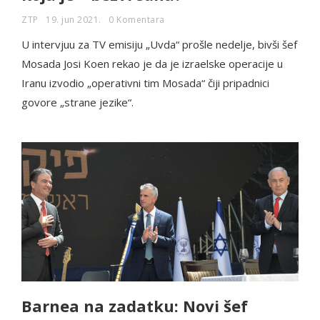
ZTP
19. jun 2021.
0 Komentara
U intervjuu za TV emisiju „Uvda“ prošle nedelje, bivši šef
Mosada Josi Koen rekao je da je izraelske operacije u
Iranu izvodio „operativni tim Mosada“ čiji pripadnici
govore „strane jezike“.
Barnea na zadatku: Novi šef