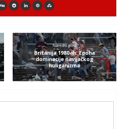
Naredni post
Britanija 1980-ih: Epoha
dominacije navijačkog
huliganizma