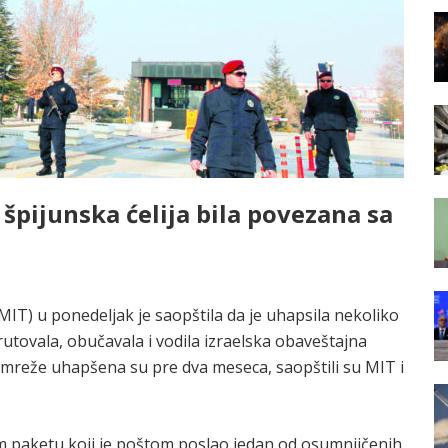
pijunska ćelija bila povezana sa
IT) u ponedeljak je saopštila da je uhapsila nekoliko
utovala, obučavala i vodila izraelska obaveštajna
mreže uhapšena su pre dva meseca, saopštili su MIT i
m paketu koji je poštom poslao jedan od osumnjičenih