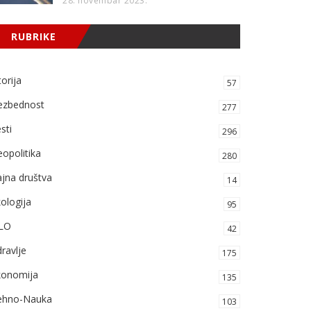
28. novembar 2023.
RUBRIKE
torija
57
ezbednost
277
sti
296
opolitika
280
jna društva
14
ologija
95
LO
42
ravlje
175
konomija
135
ehno-Nauka
103