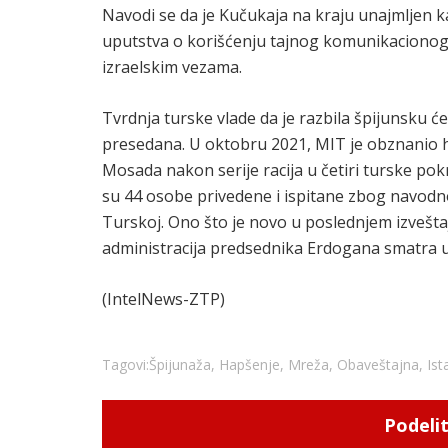
Navodi se da je Kučukaja na kraju unajmljen k
uputstva o korišćenju tajnog komunikacionog 
izraelskim vezama.
Tvrdnja turske vlade da je razbila špijunsku ćel
presedana. U oktobru 2021, MIT je obznanio 
Mosada nakon serije racija u četiri turske pokr
su 44 osobe privedene i ispitane zbog navodno
Turskoj. Ono što je novo u poslednjem izvešt
administracija predsednika Erdogana smatr
(IntelNews-ZTP)
Tagovi:
Špijunaža
,
Hapšenje
,
Mreža
,
Obaveštajna
,
Ist
Podelit