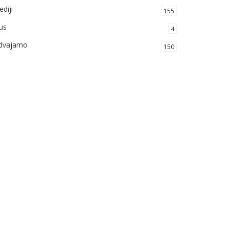
diji
155
us
4
zdvajamo
150