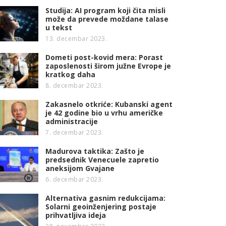
Studija: AI program koji čita misli
može da prevede moždane talase
u tekst
13. decembar 2023.
Dometi post-kovid mera: Porast
zaposlenosti širom južne Evrope je
kratkog daha
8. decembar 2023.
Zakasnelo otkriće: Kubanski agent
je 42 godine bio u vrhu američke
administracije
7. decembar 2023.
Madurova taktika: Zašto je
predsednik Venecuele zapretio
aneksijom Gvajane
6. decembar 2023.
Alternativa gasnim redukcijama:
Solarni geoinženjering postaje
prihvatljiva ideja