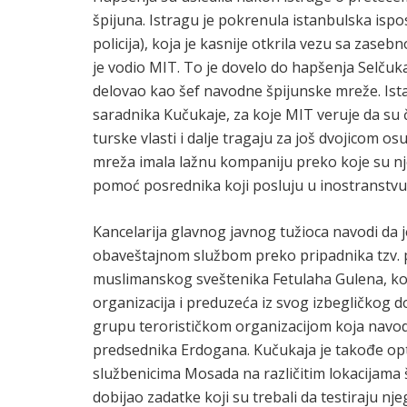
špijuna. Istragu je pokrenula istanbulska is
policija), koja je kasnije otkrila vezu sa z
je vodio MIT. To je dovelo do hapšenja Selčuka
delovao kao šef navodne špijunske mreže. Ista
saradnika Kučukaje, za koje MIT veruje da su čl
turske vlasti i dalje tragaju za još dvojicom o
mreža imala lažnu kompaniju preko koje su njen
pomoć posrednika koji posluju u inostranstvu
Kancelarija glavnog javnog tužioca navodi da 
obaveštajnom službom preko pripadnika tzv. po
muslimanskog sveštenika Fetulaha Gulena, koj
organizacija i preduzeća iz svog izbegličkog 
grupu terorističkom organizacijom koja navod
predsednika Erdogana. Kučukaja je takođe opt
službenicima Mosada na različitim lokacijama
dobijao zadatke koji su trebali da testiraju n