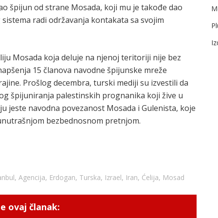
ao špijun od strane Mosada, koji mu je takođe dao
Me
sistema radi održavanja kontakata sa svojim
Pl
I
iju Mosada koja deluje na njenoj teritoriji nije bez
hapšenja 15 članova navodne špijunske mreže
ajine. Prošlog decembra, turski mediji su izvestili da
g špijuniranja palestinskih prognanika koji žive u
aju jeste navodna povezanost Mosada i Gulenista, koje
a unutrašnjom bezbednosnom pretnjom.
anbul
,
Agencija
,
Erdogan
,
Turska
,
Izrael
,
Iran
,
Ćelija
,
Mosad
e ovaj članak: