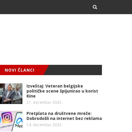
NOVI ČLANCI
Izveštaj: Veteran belgijske
političke scene špijunirao u korist
Kine
21. decembar 2023.
Pretplata na društvene mreže:
Dobrodošli na internet bez reklama
14. decembar 2023.