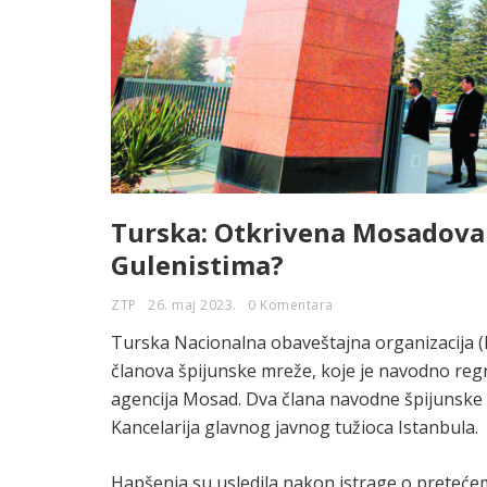
Turska: Otkrivena Mosadova š
Gulenistima?
ZTP
26. maj 2023.
0 Komentara
Turska Nacionalna obaveštajna organizacija (M
članova špijunske mreže, koje je navodno regr
agencija Mosad. Dva člana navodne špijunske 
Kancelarija glavnog javnog tužioca Istanbula.
Hapšenja su usledila nakon istrage o preteće