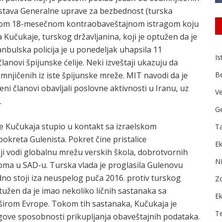
postava Generalne uprave za bezbednost (turska
asebnom 18-mesečnom kontraobaveštajnom istragom koju
 Kučukaje, turskog državljanina, koji je optužen da je
nbulska policija je u ponedeljak uhapsila 11
Is
anovi špijunske ćelije. Neki izveštaji ukazuju da
sumnjičenih iz iste špijunske mreže. MIT navodi da je
B
i članovi obavljali poslovne aktivnosti u Iranu, uz
Ve
.
Ge
je Kučukaja stupio u kontakt sa izraelskom
Ta
kreta Gulenista. Pokret čine pristalice
Ek
i vodi globalnu mrežu verskih škola, dobrotvornih
N
doma u SAD-u. Turska vlada je proglasila Gulenovu
no stoji iza neuspelog puča 2016. protiv turskog
Zd
užen da je imao nekoliko ličnih sastanaka sa
E
 širom Evrope. Tokom tih sastanaka, Kučukaja je
T
jegove sposobnosti prikupljanja obaveštajnih podataka.