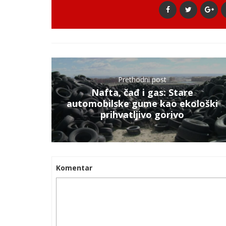
Prethodni post
Nafta, čađ i gas: Stare
automobilske gume kao ekološki
prihvatljivo gorivo
Komentar