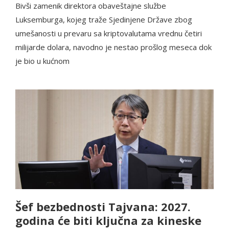
Bivši zamenik direktora obaveštajne službe
Luksemburga, kojeg traže Sjedinjene Države zbog
umešanosti u prevaru sa kriptovalutama vrednu četiri
milijarde dolara, navodno je nestao prošlog meseca dok
je bio u kućnom
Šef bezbednosti Tajvana: 2027.
godina će biti ključna za kineske