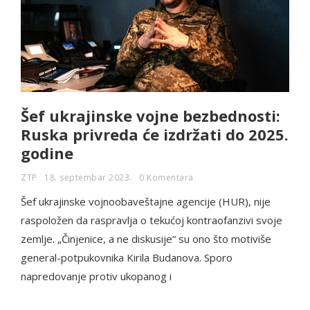
Šef ukrajinske vojne bezbednosti:
Ruska privreda će izdržati do 2025.
godine
ZTP
18. septembar 2023.
0 Komentara
Šef ukrajinske vojnoobaveštajne agencije (HUR), nije
raspoložen da raspravlja o tekućoj kontraofanzivi svoje
zemlje. „Činjenice, a ne diskusije“ su ono što motiviše
general-potpukovnika Kirila Budanova. Sporo
napredovanje protiv ukopanog i