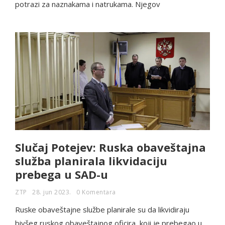
potrazi za naznakama i natrukama. Njegov
Slučaj Potejev: Ruska obaveštajna
služba planirala likvidaciju
prebega u SAD-u
ZTP
28. jun 2023.
0 Komentara
Ruske obaveštajne službe planirale su da likvidiraju
bivšeg ruskog obaveštajnog oficira, koji je prebegao u