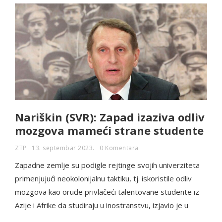
Nariškin (SVR): Zapad izaziva odliv
mozgova mameći strane studente
ZTP
13. septembar 2023.
0 Komentara
Zapadne zemlje su podigle rejtinge svojih univerziteta
primenjujući neokolonijalnu taktiku, tj. iskoristile odliv
mozgova kao oruđe privlačeći talentovane studente iz
Azije i Afrike da studiraju u inostranstvu, izjavio je u