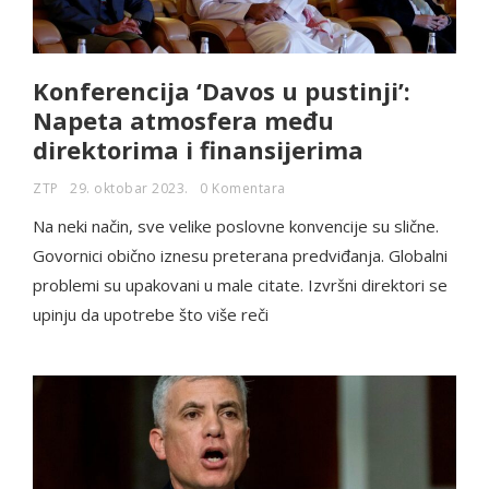
Konferencija ‘Davos u pustinji’:
Napeta atmosfera među
direktorima i finansijerima
ZTP
29. oktobar 2023.
0 Komentara
Na neki način, sve velike poslovne konvencije su slične.
Govornici obično iznesu preterana predviđanja. Globalni
problemi su upakovani u male citate. Izvršni direktori se
upinju da upotrebe što više reči