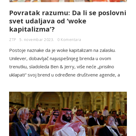
Povratak razumu: Da li se poslovni
svet udaljava od ‘woke
kapitalizma’?
ZTP
5. novembar 2023.
0 Komentara
Postoje naznake da je woke kapitalizam na zalasku.
Unilever, dobavljač najuspešnijeg brenda u ovom
trenutku, sladoleda Ben & Jerry, više neće „prisilno
uklapati“ svoj brend u određene društvene agende, a