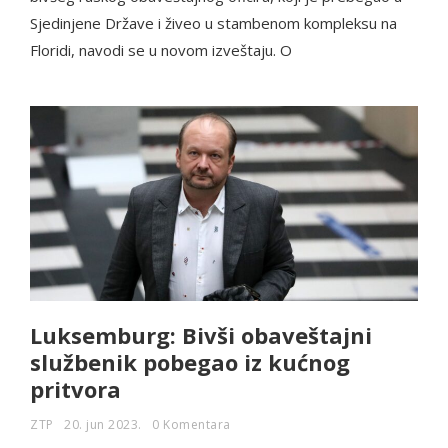
Sjedinjene Države i živeo u stambenom kompleksu na
Floridi, navodi se u novom izveštaju. O
Luksemburg: Bivši obaveštajni
službenik pobegao iz kućnog
pritvora
ZTP
20. jun 2023.
0 Komentara