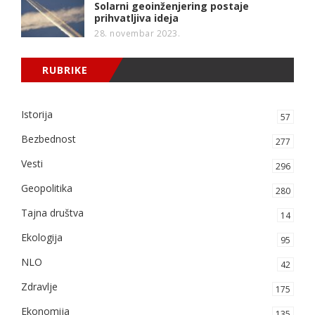
Solarni geoinženjering postaje
prihvatljiva ideja
28. novembar 2023.
RUBRIKE
Istorija
57
Bezbednost
277
Vesti
296
Geopolitika
280
Tajna društva
14
Ekologija
95
NLO
42
Zdravlje
175
Ekonomija
135