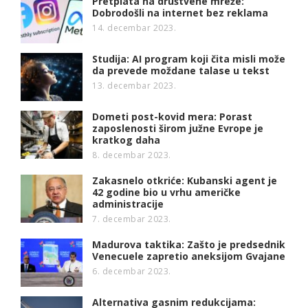
Pretplata na društvene mreže:
Dobrodošli na internet bez reklama
14. decembar 2023.
Studija: AI program koji čita misli može
da prevede moždane talase u tekst
13. decembar 2023.
Dometi post-kovid mera: Porast
zaposlenosti širom južne Evrope je
kratkog daha
8. decembar 2023.
Zakasnelo otkriće: Kubanski agent je
42 godine bio u vrhu američke
administracije
7. decembar 2023.
Madurova taktika: Zašto je predsednik
Venecuele zapretio aneksijom Gvajane
6. decembar 2023.
Alternativa gasnim redukcijama: