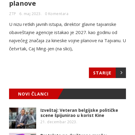
planove
ZTP
6. maj 2023.
0 Komentara
U nizu retkih javnih istupa, direktor glavne tajvanske
obaveštajne agencije istakao je 2027. kao godinu od
najvećeg značaja za kineske vojne planove na Tajvanu. U
četvrtak, Caj Ming-jen (na slici),
STARIJE
NOVI ČLANCI
Izveštaj: Veteran belgijske političke
scene špijunirao u korist Kine
21. decembar 2023.