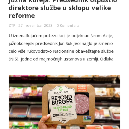
direktore službe u sklopu velike
reforme
ZTP
27. novembar 2023.
0 Komentara
U iznenađujućem potezu koji je odjeknuo širom Azije,
južnokorejski predsednik Jun Suk Jeol naglo je smenio
celo više rukovodstvo Nacionalne obaveštajne službe
(NIS), jedne od majmoćnijih ustanova u zemlji. Odluka