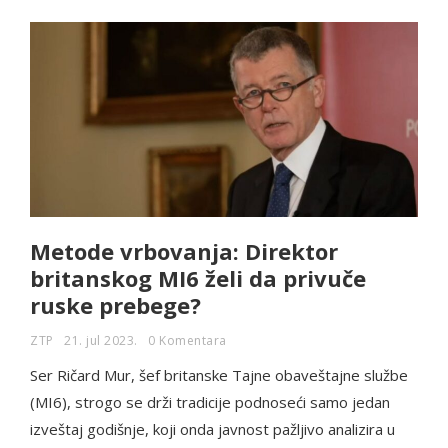
Metode vrbovanja: Direktor
britanskog MI6 želi da privuče
ruske prebege?
ZTP
21. jul 2023.
0 Komentara
Ser Ričard Mur, šef britanske Tajne obaveštajne službe
(MI6), strogo se drži tradicije podnoseći samo jedan
izveštaj godišnje, koji onda javnost pažljivo analizira u