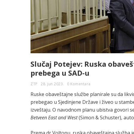
Slučaj Potejev: Ruska obavešt
prebega u SAD-u
ZTP
28. jun 2023.
0 Komentara
Ruske obaveštajne službe planirale su da likvid
prebegao u Sjedinjene Države i živeo u stam
izveštaju. O navodnom planu ubistva govori se
Betveen East and West
(Simon & Schuster), auto
Prema dr Voltonu, ruska obaveštajna služba je 