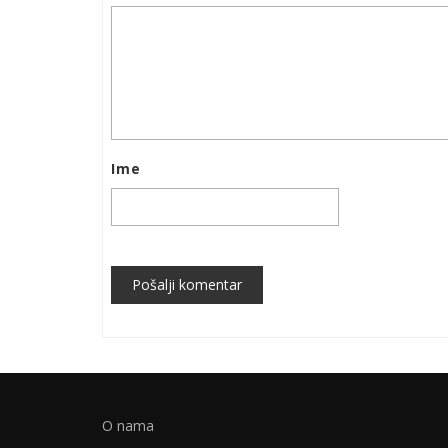
Ime
Pošalji komentar
O nama