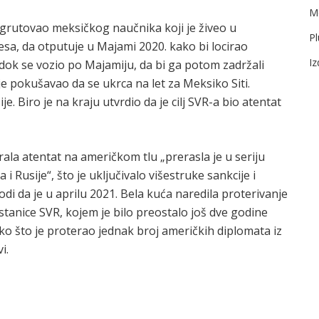
Me
egrutovao meksičkog naučnika koji je živeo u
Pl
a, da otputuje u Majami 2020. kako bi locirao
I
i dok se vozio po Majamiju, da bi ga potom zadržali
je pokušavao da se ukrca na let za Meksiko Siti.
e. Biro je na kraju utvrdio da je cilj SVR-a bio atentat
ala atentat na američkom tlu „prerasla je u seriju
 Rusije“, što je uključivalo višestruke sankcije i
di da je u aprilu 2021. Bela kuća naredila proterivanje
 stanice SVR, kojem je bilo preostalo još dve godine
o što je proterao jednak broj američkih diplomata iz
i.