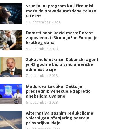
Studija: AI program koji čita misli
može da prevede moždane talase
u tekst
13. decembar 2023.
Dometi post-kovid mera: Porast
zaposlenosti širom južne Evrope je
kratkog daha
8. decembar 2023.
Zakasnelo otkriće: Kubanski agent
je 42 godine bio u vrhu američke
administracije
7. decembar 2023.
Madurova taktika: Zašto je
predsednik Venecuele zapretio
aneksijom Gvajane
6. decembar 2023.
Alternativa gasnim redukcijama:
Solarni geoinženjering postaje
prihvatljiva ideja