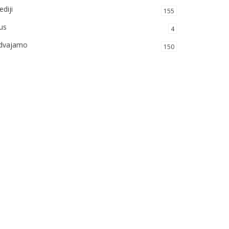
diji
155
us
4
zdvajamo
150