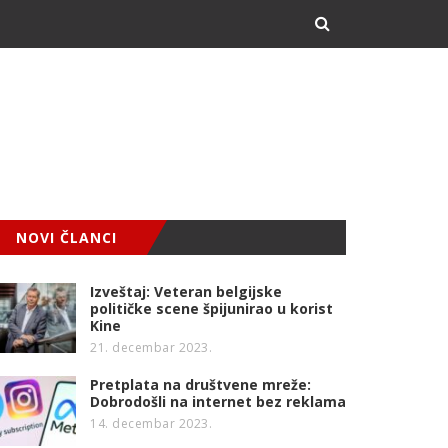
NOVI ČLANCI
Izveštaj: Veteran belgijske
političke scene špijunirao u korist
Kine
21. decembar 2023.
Pretplata na društvene mreže:
Dobrodošli na internet bez reklama
14. decembar 2023.