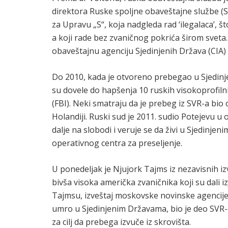
direktora Ruske spoljne obaveštajne službe (S
za Upravu „S“, koja nadgleda rad ‘ilegalaca’, š
a koji rade bez zvaničnog pokrića širom sveta.
obaveštajnu agenciju Sjedinjenih Država (CIA)
Do 2010, kada je otvoreno prebegao u Sjedinje
su dovele do hapšenja 10 ruskih visokoprofiln
(FBI). Neki smatraju da je prebeg iz SVR-a bi
Holandiji. Ruski sud je 2011. sudio Potejevu u 
dalje na slobodi i veruje se da živi u Sjedin
operativnog centra za preseljenje.
U ponedeljak je Njujork Tajms iz nezavisnih iz
bivša visoka američka zvaničnika koji su dali 
Tajmsu, izveštaj moskovske novinske agencije I
umro u Sjedinjenim Državama, bio je deo SVR-
za cilj da prebega izvuče iz skrovišta.