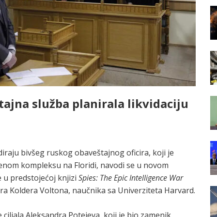
ajna služba planirala likvidaciju
iraju bivšeg ruskog obaveštajnog oficira, koji je
benom kompleksu na Floridi, navodi se u novom
 u predstojećoj knjizi
Spies: The Epic Intelligence War
ra Koldera Voltona, naučnika sa Univerziteta Harvard.
ciljala Aleksandra Potejeva, koji je bio zamenik