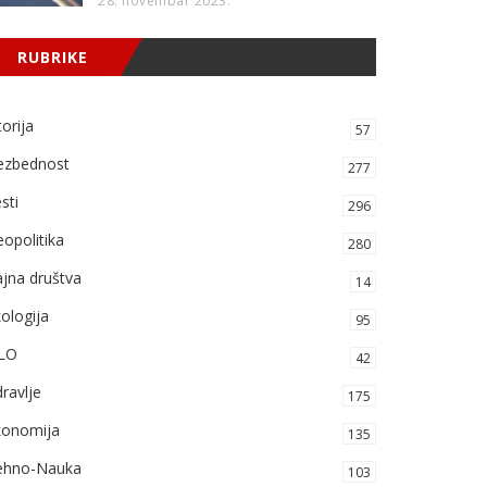
28. novembar 2023.
RUBRIKE
torija
57
ezbednost
277
sti
296
opolitika
280
jna društva
14
ologija
95
LO
42
ravlje
175
konomija
135
ehno-Nauka
103