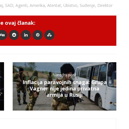
aj
,
SAD
,
Agenti
,
Amerika
,
Atentat
,
Ubistvo
,
Suđenje
,
Direktor
e ovaj članak:
Naredni post
Inflacija paravojnih snaga: Grupa
Vagner nije jedina privatna
armija u Rusiji