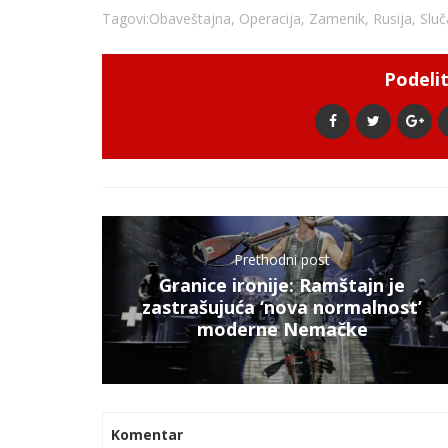
Tagovi:
Obaveštajna
,
Operacija
,
Zamenik
,
Rusija
,
Sluč
Podelit
Prethodni post
Granice ironije: Ramštajn je
zastrašujuća ‘nova normalnost’
moderne Nemačke
Komentar