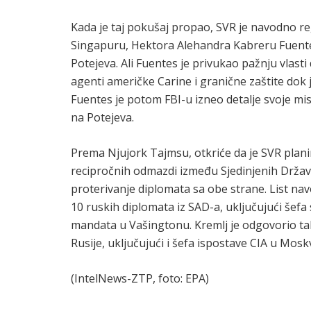
Kada je taj pokušaj propao, SVR je navodno r
Singapuru, Hektora Alehandra Kabreru Fuentes
Potejeva. Ali Fuentes je privukao pažnju vlast
agenti američke Carine i granične zaštite dok 
Fuentes je potom FBI-u izneo detalje svoje misij
na Potejeva.
Prema Njujork Tajmsu, otkriće da je SVR planir
recipročnih odmazdi između Sjedinjenih Država i
proterivanje diplomata sa obe strane. List navo
10 ruskih diplomata iz SAD-a, uključujući šefa
mandata u Vašingtonu. Kremlj je odgovorio tak
Rusije, uključujući i šefa ispostave CIA u Moskv
(IntelNews-ZTP, foto: EPA)