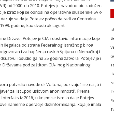
VR) od 2000. do 2010. Potejev je navodno bio zadužen
to je izraz koji se odnosi na operativne službenike SVR-
 Veruje se da je Potejev počeo da radi za Centralnu
 1999. godine, kao dvostruki agent.
Is
ne Države, Potejev je CIA-i dostavio informacije koje
B
ih ilegalaca od strane Federalnog istražnog biroa
Ve
o odgovoran i za hapšenja ruskih špijuna u Nemačkoj i
Ge
odsustvu i osudio ga na 25 godina zatvora. Potejev je i
jenim Državama pod zaštitom CIA-inog Nacionalnog
Ta
Ek
N
vora potvrdio navode dr Voltona, pozivajući se na „tri
izjave” za list „pod uslovom anonimnosti”. Prema
Zd
nterfaks iz 2016, u kojem se tvrdilo da je Potejev
E
ove namerne operacije dezinformisanja, koja je imala
T