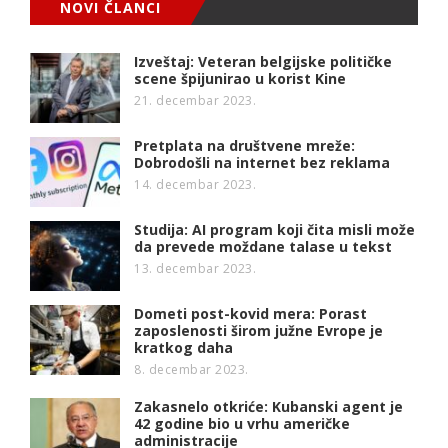
NOVI ČLANCI
Izveštaj: Veteran belgijske političke
scene špijunirao u korist Kine
21. decembar 2023.
Pretplata na društvene mreže:
Dobrodošli na internet bez reklama
14. decembar 2023.
Studija: AI program koji čita misli može
da prevede moždane talase u tekst
13. decembar 2023.
Dometi post-kovid mera: Porast
zaposlenosti širom južne Evrope je
kratkog daha
8. decembar 2023.
Zakasnelo otkriće: Kubanski agent je
42 godine bio u vrhu američke
administracije