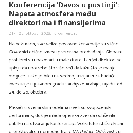
Konferencija ‘Davos u pustinji’:
Napeta atmosfera među
direktorima i finansijerima
ZTP
29. oktobar 2023.
0 Komentara
Na neki način, sve velike poslovne konvencije su slične.
Govornici obično iznesu preterana predviđanja. Globalni
problemi su upakovani u male citate. Izvršni direktori se
upinju da upotrebe što više reči da kažu što je manje
moguće. Tako je bilo i na sedmoj Inicijativi za buduće
investicije u glavnom gradu Saudijske Arabije, Rijadu, od
24. do 26. oktobra.
Plesači u svemirskim odelima izveli su svoj scenski
performans, dok je mlada operska zvezda oduševila
publiku na otvaranju konferencije. Veliki futuristički ekrani
projektovali su pomodne fraze (
AI
,
Podaci
,
Održivost
), u