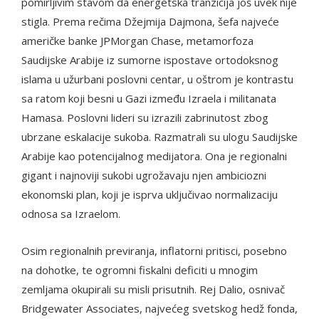
pomirljivim stavom da energetska tranzicija još uvek nije
stigla. Prema rečima Džejmija Dajmona, šefa najveće
američke banke JPMorgan Chase, metamorfoza
Saudijske Arabije iz sumorne ispostave ortodoksnog
islama u užurbani poslovni centar, u oštrom je kontrastu
sa ratom koji besni u Gazi između Izraela i militanata
Hamasa. Poslovni lideri su izrazili zabrinutost zbog
ubrzane eskalacije sukoba. Razmatrali su ulogu Saudijske
Arabije kao potencijalnog medijatora. Ona je regionalni
gigant i najnoviji sukobi ugrožavaju njen ambiciozni
ekonomski plan, koji je isprva uključivao normalizaciju
odnosa sa Izraelom.
Osim regionalnih previranja, inflatorni pritisci, posebno
na dohotke, te ogromni fiskalni deficiti u mnogim
zemljama okupirali su misli prisutnih. Rej Dalio, osnivač
Bridgewater Associates, najvećeg svetskog hedž fonda,