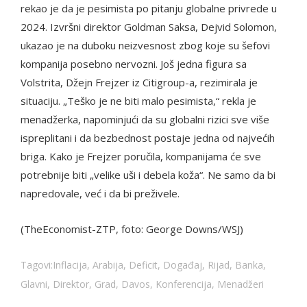
rekao je da je pesimista po pitanju globalne privrede u
2024. Izvršni direktor Goldman Saksa, Dejvid Solomon,
ukazao je na duboku neizvesnost zbog koje su šefovi
kompanija posebno nervozni. Još jedna figura sa
Volstrita, Džejn Frejzer iz Citigroup-a, rezimirala je
situaciju. „Teško je ne biti malo pesimista,“ rekla je
menadžerka, napominjući da su globalni rizici sve više
ispreplitani i da bezbednost postaje jedna od najvećih
briga. Kako je Frejzer poručila, kompanijama će sve
potrebnije biti „velike uši i debela koža“. Ne samo da bi
napredovale, već i da bi preživele.
(TheEconomist-ZTP, foto: George Downs/WSJ)
Tagovi:
Inflacija
,
Arabija
,
Deficit
,
Događaj
,
Rijad
,
Banka
,
Glavni
,
Direktor
,
Grad
,
Davos
,
Konferencija
,
Menadžeri