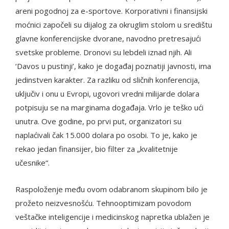
areni pogodnoj za e-sportove. Korporativni i finansijski
moćnici započeli su dijalog za okruglim stolom u središtu
glavne konferencijske dvorane, navodno pretresajući
svetske probleme. Dronovi su lebdeli iznad njih. Ali
‘Davos u pustinji’, kako je događaj poznatiji javnosti, ima
jedinstven karakter. Za razliku od sličnih konferencija,
uključiv i onu u Evropi, ugovori vredni milijarde dolara
potpisuju se na marginama događaja. Vrlo je teško ući
unutra. Ove godine, po prvi put, organizatori su
naplaćivali čak 15.000 dolara po osobi. To je, kako je
rekao jedan finansijer, bio filter za „kvalitetnije
učesnike“.
Raspoloženje među ovom odabranom skupinom bilo je
prožeto neizvesnošću. Tehnooptimizam povodom
veštačke inteligencije i medicinskog napretka ublažen je