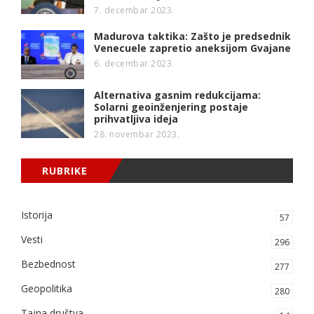
7. decembar 2023.
Madurova taktika: Zašto je predsednik
Venecuele zapretio aneksijom Gvajane
6. decembar 2023.
Alternativa gasnim redukcijama:
Solarni geoinženjering postaje
prihvatljiva ideja
28. novembar 2023.
RUBRIKE
Istorija
57
Vesti
296
Bezbednost
277
Geopolitika
280
Tajna društva