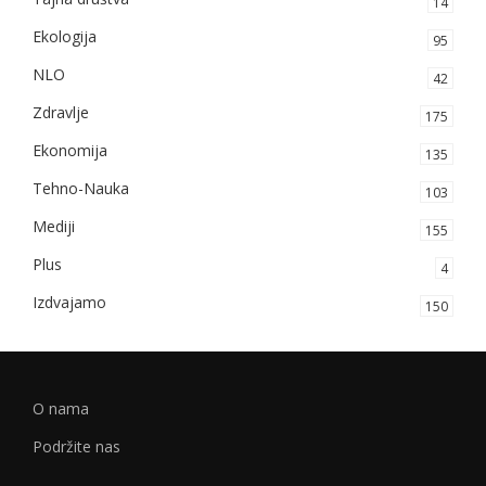
14
Ekologija
95
NLO
42
Zdravlje
175
Ekonomija
135
Tehno-Nauka
103
Mediji
155
Plus
4
Izdvajamo
150
O nama
Podržite nas