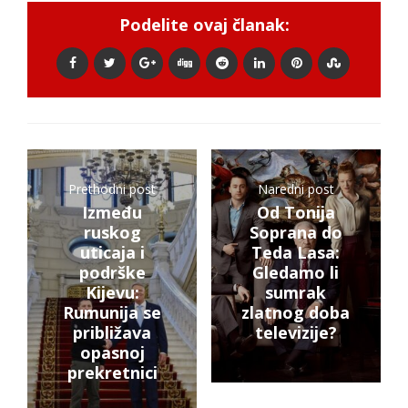
Podelite ovaj članak:
Prethodni post
Naredni post
Između
Od Tonija
ruskog
Soprana do
uticaja i
Teda Lasa:
podrške
Gledamo li
Kijevu:
sumrak
Rumunija se
zlatnog doba
približava
televizije?
opasnoj
prekretnici