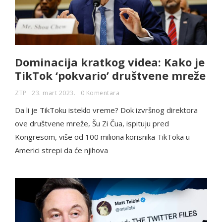
Dominacija kratkog videa: Kako je
TikTok ‘pokvario’ društvene mreže
ZTP
23. mart 2023.
0 Komentara
Da li je TikToku isteklo vreme? Dok izvršnog direktora
ove društvene mreže, Šu Zi Čua, ispituju pred
Kongresom, više od 100 miliona korisnika TikToka u
Americi strepi da će njihova