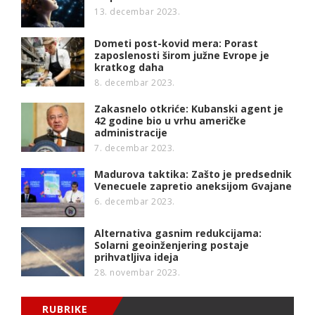
13. decembar 2023.
Dometi post-kovid mera: Porast
zaposlenosti širom južne Evrope je
kratkog daha
8. decembar 2023.
Zakasnelo otkriće: Kubanski agent je
42 godine bio u vrhu američke
administracije
7. decembar 2023.
Madurova taktika: Zašto je predsednik
Venecuele zapretio aneksijom Gvajane
6. decembar 2023.
Alternativa gasnim redukcijama:
Solarni geoinženjering postaje
prihvatljiva ideja
28. novembar 2023.
RUBRIKE