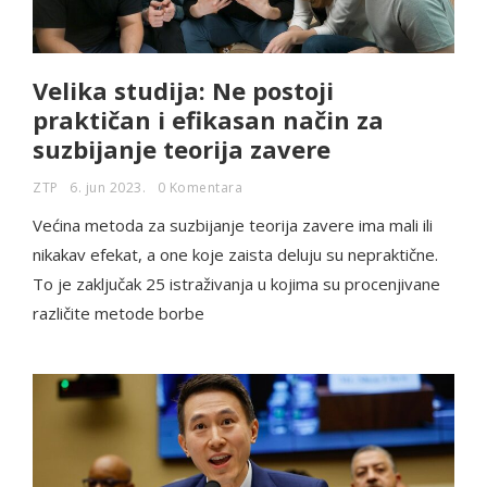
Velika studija: Ne postoji
praktičan i efikasan način za
suzbijanje teorija zavere
ZTP
6. jun 2023.
0 Komentara
Većina metoda za suzbijanje teorija zavere ima mali ili
nikakav efekat, a one koje zaista deluju su nepraktične.
To je zaključak 25 istraživanja u kojima su procenjivane
različite metode borbe