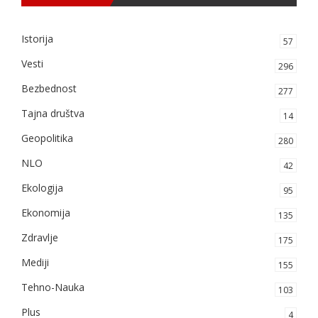
Istorija
57
Vesti
296
Bezbednost
277
Tajna društva
14
Geopolitika
280
NLO
42
Ekologija
95
Ekonomija
135
Zdravlje
175
Mediji
155
Tehno-Nauka
103
Plus
4