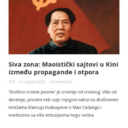
Siva zona: Maoistički sajtovi u Kini
između propagande i otpora
ZTP
19. avgust 2022.
0 Komentara
‘Društvo crvene pesme’ je crvenije od crvenog. Više od
decenije, privatni veb-sajt i njegovi nalozi na društvenim
mrežama štancuju hvalospeve o Mao Cedungu i
marksizmu sa više entuzijazma nego većina