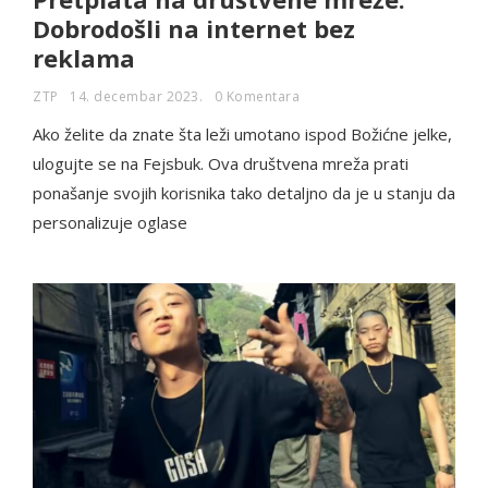
Dobrodošli na internet bez
reklama
ZTP
14. decembar 2023.
0 Komentara
Ako želite da znate šta leži umotano ispod Božićne jelke,
ulogujte se na Fejsbuk. Ova društvena mreža prati
ponašanje svojih korisnika tako detaljno da je u stanju da
personalizuje oglase