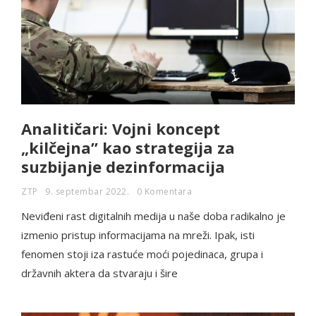
Analitičari: Vojni koncept
„kilčejna” kao strategija za
suzbijanje dezinformacija
ZTP
9. septembar 2022.
0 Komentara
Neviđeni rast digitalnih medija u naše doba radikalno je
izmenio pristup informacijama na mreži. Ipak, isti
fenomen stoji iza rastuće moći pojedinaca, grupa i
državnih aktera da stvaraju i šire