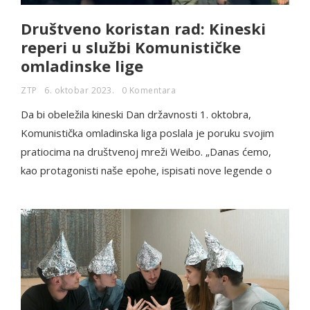
Društveno koristan rad: Kineski
reperi u službi Komunističke
omladinske lige
ZTP
6. oktobar 2023.
0 Komentara
Da bi obeležila kineski Dan državnosti 1. oktobra,
Komunistička omladinska liga poslala je poruku svojim
pratiocima na društvenoj mreži Weibo. „Danas ćemo,
kao protagonisti naše epohe, ispisati nove legende o