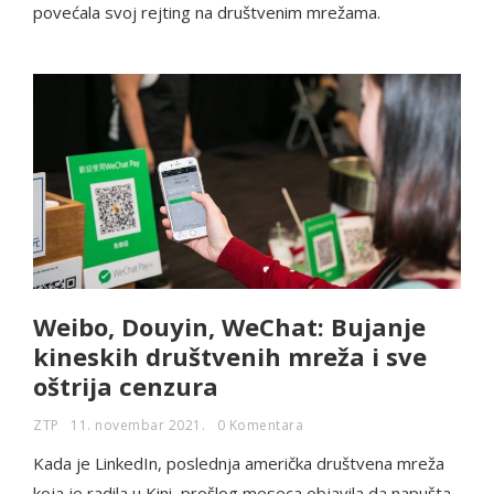
povećala svoj rejting na društvenim mrežama.
Weibo, Douyin, WeChat: Bujanje
kineskih društvenih mreža i sve
oštrija cenzura
ZTP
11. novembar 2021.
0 Komentara
Kada je LinkedIn, poslednja američka društvena mreža
koja je radila u Kini, prošlog meseca objavila da napušta