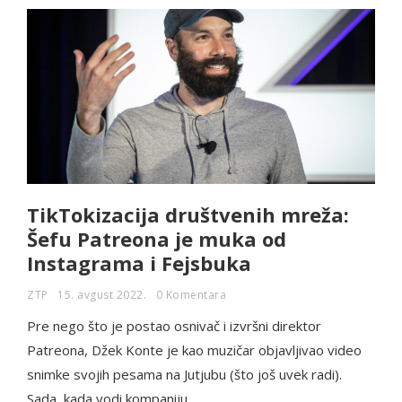
TikTokizacija društvenih mreža:
Šefu Patreona je muka od
Instagrama i Fejsbuka
ZTP
15. avgust 2022.
0 Komentara
Pre nego što je postao osnivač i izvršni direktor
Patreona, Džek Konte je kao muzičar objavljivao video
snimke svojih pesama na Jutjubu (što još uvek radi).
Sada, kada vodi kompaniju