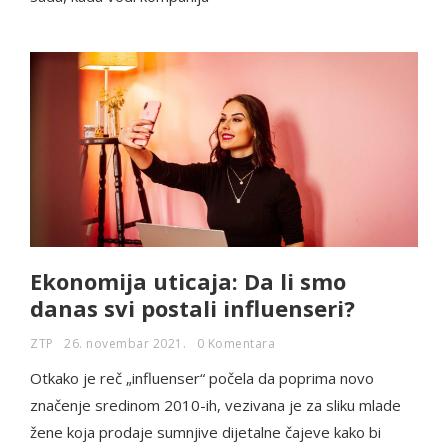
Ekonomija uticaja: Da li smo
danas svi postali influenseri?
ZTP
26. novembar 2021.
0 Komentara
Otkako je reč „influenser“ počela da poprima novo
značenje sredinom 2010-ih, vezivana je za sliku mlade
žene koja prodaje sumnjive dijetalne čajeve kako bi