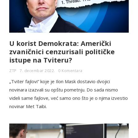
U korist Demokrata: Američki
zvaničnici cenzurisali političke
istupe na Tviteru?
ZTP
7. decembar 2022.
0 Komentara
„Tviter fajlovi“ koje je Ilon Mask dostavio dvojici
novinara izazvali su opštu pometnju. Do sada nismo
videli same fajlove, već samo ono što je o njima izvestio
novinar Met Taibi.