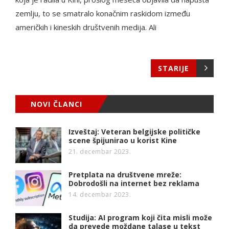
zemlju, to se smatralo konačnim raskidom između
američkih i kineskih društvenih medija. Ali
STARIJE
NOVI ČLANCI
Izveštaj: Veteran belgijske političke
scene špijunirao u korist Kine
21. decembar 2023.
Pretplata na društvene mreže:
Dobrodošli na internet bez reklama
14. decembar 2023.
Studija: AI program koji čita misli može
da prevede moždane talase u tekst