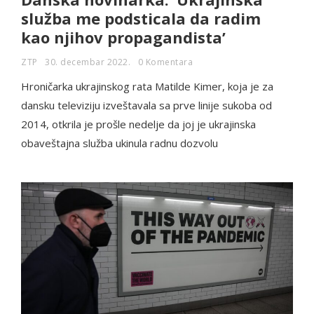
služba me podsticala da radim
kao njihov propagandista’
ZTP
30. decembar 2022.
0 Komentara
Hroničarka ukrajinskog rata Matilde Kimer, koja je za
dansku televiziju izveštavala sa prve linije sukoba od
2014, otkrila je prošle nedelje da joj je ukrajinska
obaveštajna služba ukinula radnu dozvolu