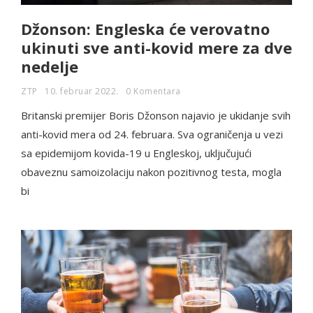
Džonson: Engleska će verovatno
ukinuti sve anti-kovid mere za dve
nedelje
ZTP
10. februar 2022.
0 Komentara
Britanski premijer Boris Džonson najavio je ukidanje svih
anti-kovid mera od 24. februara. Sva ograničenja u vezi
sa epidemijom kovida-19 u Engleskoj, uključujući
obaveznu samoizolaciju nakon pozitivnog testa, mogla
bi