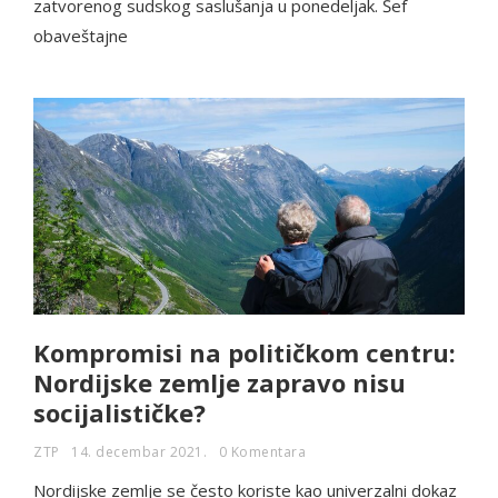
zatvorenog sudskog saslušanja u ponedeljak. Šef
obaveštajne
Kompromisi na političkom centru:
Nordijske zemlje zapravo nisu
socijalističke?
ZTP
14. decembar 2021.
0 Komentara
Nordijske zemlje se često koriste kao univerzalni dokaz