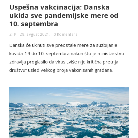
Uspešna vakcinacija: Danska
ukida sve pandemijske mere od
10. septembra
ZTP
28. avgust 2021.
0 Komentara
Danska će ukinuti sve preostale mere za suzbijanje
kovida-19 do 10. septembra nakon što je ministarstvo
zdravlja proglasilo da virus „više nije kritična pretnja
društvu“ usled velikog broja vakcinisanih građana.