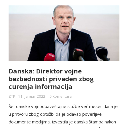
Danska: Direktor vojne
bezbednosti priveden zbog
curenja informacija
ZTP
11. januar 2022.
0 Komentara
Šef danske vojnoobaveštajne službe već mesec dana je
u pritvoru zbog optužbi da je odavao poverljive
dokumente medijima, izvestila je danska štampa nakon