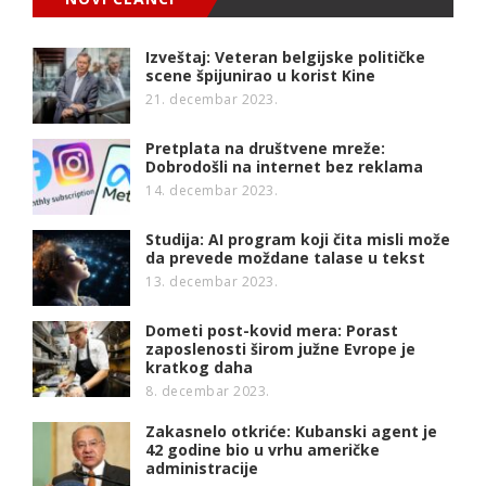
Izveštaj: Veteran belgijske političke
scene špijunirao u korist Kine
21. decembar 2023.
Pretplata na društvene mreže:
Dobrodošli na internet bez reklama
14. decembar 2023.
Studija: AI program koji čita misli može
da prevede moždane talase u tekst
13. decembar 2023.
Dometi post-kovid mera: Porast
zaposlenosti širom južne Evrope je
kratkog daha
8. decembar 2023.
Zakasnelo otkriće: Kubanski agent je
42 godine bio u vrhu američke
administracije