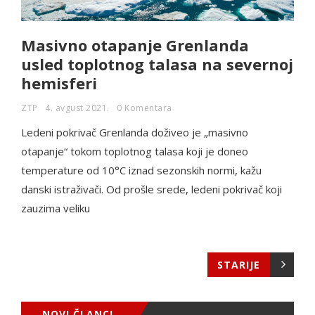
Masivno otapanje Grenlanda
usled toplotnog talasa na severnoj
hemisferi
ZTP
4. avgust 2021.
0 Komentara
Ledeni pokrivač Grenlanda doživeo je „masivno
otapanje“ tokom toplotnog talasa koji je doneo
temperature od 10°C iznad sezonskih normi, kažu
danski istraživači. Od prošle srede, ledeni pokrivač koji
zauzima veliku
STARIJE
NOVI ČLANCI