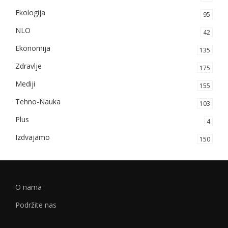
Ekologija
95
NLO
42
Ekonomija
135
Zdravlje
175
Mediji
155
Tehno-Nauka
103
Plus
4
Izdvajamo
150
O nama
Podržite nas