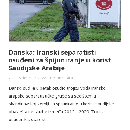
Danska: Iranski separatisti
osuđeni za špijuniranje u korist
Saudijske Arabije
ZTP
6. februar 2022.
0 Komentara
Danski sud je u petak osudio trojicu vođa iransko-
arapske separatističke grupe sa sedištem u
skandinavskoj zemlji za špijuniranje u korist saudijske
obaveštajne službe između 2012. i 2020. Trojica
osuđenika, starosti