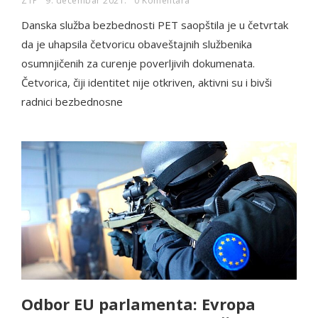
ZTP
9. decembar 2021.
0 Komentara
Danska služba bezbednosti PET saopštila je u četvrtak
da je uhapsila četvoricu obaveštajnih službenika
osumnjičenih za curenje poverljivih dokumenata.
Četvorica, čiji identitet nije otkriven, aktivni su i bivši
radnici bezbednosne
Odbor EU parlamenta: Evropa