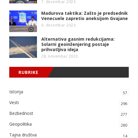
7. decembar 2023.
Madurova taktika: Zašto je predsednik
Venecuele zapretio aneksijom Gvajane
6. decembar 2023.
Alternativa gasnim redukcijama:
Solarni geoinženjering postaje
prihvatljiva ideja
28. novembar 2023.
RUBRIKE
Istorija
57
Vesti
296
Bezbednost
277
Geopolitika
280
Tajna društva
14