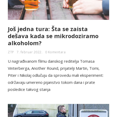
Još jedna tura: Šta se zaista
dešava kada se mikrodoziramo
alkoholom?
ZTP
7. februar 2022.
0 Komentara
U nagrađivanom filmu danskog reditelja Tomasa
Vinterberga, Another Round, prijatelji Martin, Tomi,
Piter i Nikolaj odlučuju da sprovedu mali eksperiment:
održavaju umereno pijanstvo tokom dana i prate
posledice takvog stanja