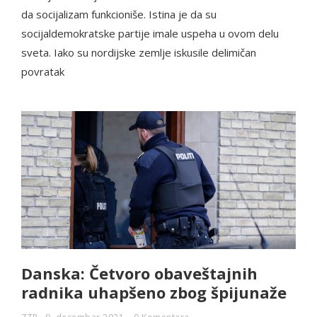
da socijalizam funkcioniše. Istina je da su
socijaldemokratske partije imale uspeha u ovom delu
sveta. Iako su nordijske zemlje iskusile delimičan
povratak
Danska: Četvoro obaveštajnih
radnika uhapšeno zbog špijunaže