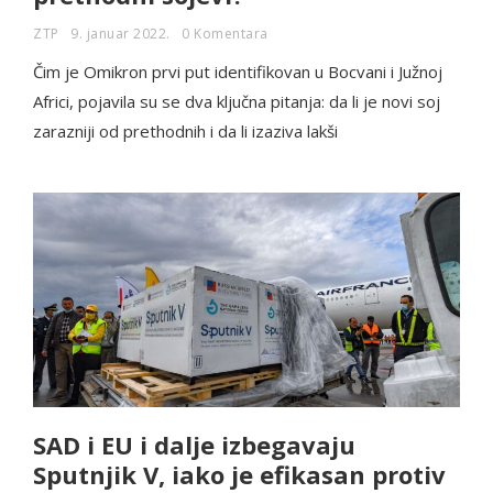
ZTP
9. januar 2022.
0 Komentara
Čim je Omikron prvi put identifikovan u Bocvani i Južnoj
Africi, pojavila su se dva ključna pitanja: da li je novi soj
zarazniji od prethodnih i da li izaziva lakši
SAD i EU i dalje izbegavaju
Sputnjik V, iako je efikasan protiv