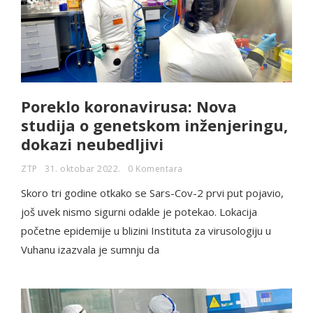
Poreklo koronavirusa: Nova
studija o genetskom inženjeringu,
dokazi neubedljivi
ZTP
31. oktobar 2022.
0 Komentara
Skoro tri godine otkako se Sars-Cov-2 prvi put pojavio,
još uvek nismo sigurni odakle je potekao. Lokacija
početne epidemije u blizini Instituta za virusologiju u
Vuhanu izazvala je sumnju da