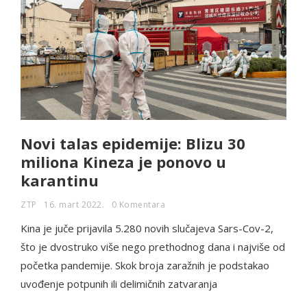
Novi talas epidemije: Blizu 30
miliona Kineza je ponovo u
karantinu
ZTP
16. mart 2022.
0 Komentara
Kina je juče prijavila 5.280 novih slučajeva Sars-Cov-2,
što je dvostruko više nego prethodnog dana i najviše od
početka pandemije. Skok broja zaražnih je podstakao
uvođenje potpunih ili delimičnih zatvaranja