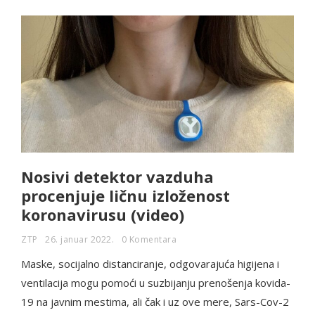
Nosivi detektor vazduha
procenjuje ličnu izloženost
koronavirusu (video)
ZTP
26. januar 2022.
0 Komentara
Maske, socijalno distanciranje, odgovarajuća higijena i
ventilacija mogu pomoći u suzbijanju prenošenja kovida-
19 na javnim mestima, ali čak i uz ove mere, Sars-Cov-2