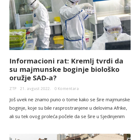
Informacioni rat: Kremlj tvrdi da
su majmunske boginje biološko
oružje SAD-a?
ZTP
21. avgust 2022.
0 Komentara
Još uvek ne znamo puno o tome kako se šire majmunske
boginje, koje su bile rasprostranjene u delovima Afrike,
ali su tek ovog proleća počele da se šire u Sjedinjenim