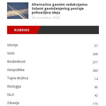
Alternativa gasnim redukcijama:
Solarni geoinženjering postaje
prihvatljiva ideja
28. novembar 2023.
RUBRIKE
Istorija
57
Vesti
296
Bezbednost
277
Geopolitika
280
Tajna društva
14
Ekologija
95
NLO
42
Zdravlje
175