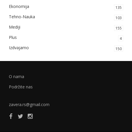
Ekonomija
135
Tehno-Nauka
103
Mediji
155
Plus
4
Izdvajamo
150
O nama
Podržite nas
zavera.rs@gmail.com