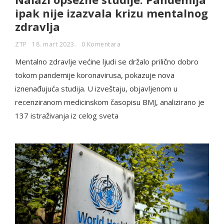
ipak nije izazvala krizu mentalnog
zdravlja
ZTP
18. mart 2023.
0 Komentara
Mentalno zdravlje većine ljudi se držalo prilično dobro
tokom pandemije koronavirusa, pokazuje nova
iznenađujuća studija. U izveštaju, objavljenom u
recenziranom medicinskom časopisu BMJ, analizirano je
137 istraživanja iz celog sveta