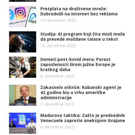
Pretplata na društvene mreže:
Dobrodošli na internet bez reklama
14. decembar 2023.
Studija: AI program koji čita misli može
da prevede moždane talase u tekst
13. decembar 2023.
Dometi post-kovid mera: Porast
zaposlenosti širom južne Evrope je
kratkog daha
8. decembar 2023.
Zakasnelo otkriće: Kubanski agent je
42 godine bio u vrhu američke
administracije
7. decembar 2023.
Madurova taktika: Zašto je predsednik
Venecuele zapretio aneksijom Gvajane
6. decembar 2023.