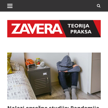
Nalazi opsežne studije: Pandemija