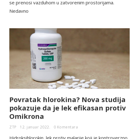
se prenosi vazduhom u zatvorenim prostorijama.
Nedavno
Povratak hlorokina? Nova studija
pokazuje da je lek efikasan protiv
Omikrona
ZTP
12. januar 2022.
0 Komentara
Hidroksihlorokin, lek protiv malarije koji je kontroverzno