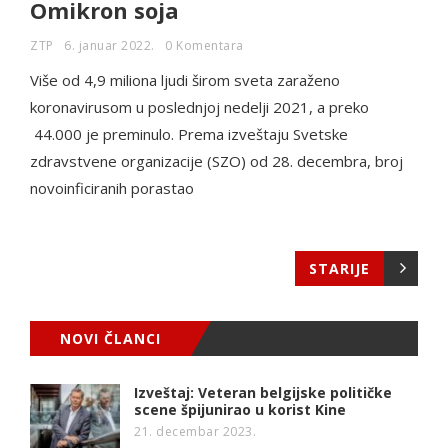
Omikron soja
ZTP
6. januar 2022.
0 Komentara
Više od 4,9 miliona ljudi širom sveta zaraženo
koronavirusom u poslednjoj nedelji 2021, a preko
44.000 je preminulo. Prema izveštaju Svetske
zdravstvene organizacije (SZO) od 28. decembra, broj
novoinficiranih porastao
STARIJE
NOVI ČLANCI
Izveštaj: Veteran belgijske političke
scene špijunirao u korist Kine
21. decembar 2023.