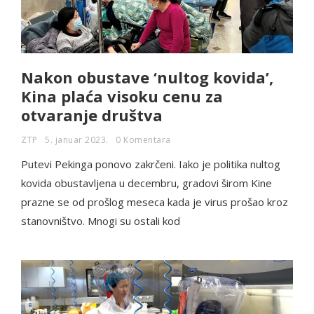
Nakon obustave ‘nultog kovida’,
Kina plaća visoku cenu za
otvaranje društva
ZTP
5. januar 2023.
0 Komentara
Putevi Pekinga ponovo zakrčeni. Iako je politika nultog
kovida obustavljena u decembru, gradovi širom Kine
prazne se od prošlog meseca kada je virus prošao kroz
stanovništvo. Mnogi su ostali kod