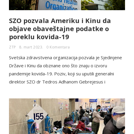
SZO pozvala Ameriku i Kinu da
objave obaveštajne podatke o
poreklu kovida-19
ZTP
8. mart 2023.
0 Komentara
Svetska zdravstvena organizacija pozvala je Sjedinjene
Države i Kinu da obznane ono što znaju o izvoru
pandemije kovida-19. Poziv, koji su uputili generalni
direktor SZO dr Tedros Adhanom Gebrejesus i