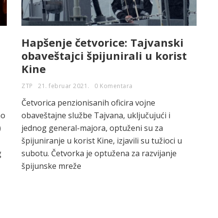
Hapšenje četvorice: Tajvanski
obaveštajci špijunirali u korist
Kine
ZTP
21. februar 2021.
0 Komentara
Četvorica penzionisanih oficira vojne
no
obaveštajne službe Tajvana, uključujući i
)
jednog general-majora, optuženi su za
špijuniranje u korist Kine, izjavili su tužioci u
g
subotu. Četvorka je optužena za razvijanje
špijunske mreže