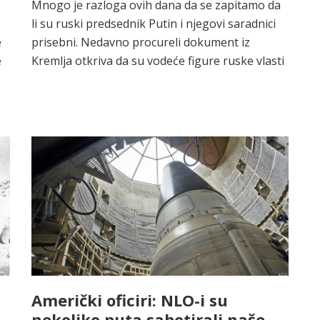
Mnogo je razloga ovih dana da se zapitamo da
li su ruski predsednik Putin i njegovi saradnici
e
prisebni. Nedavno procureli dokument iz
e
Kremlja otkriva da su vodeće figure ruske vlasti
Američki oficiri: NLO-i su
nekoliko puta sabotirali naše