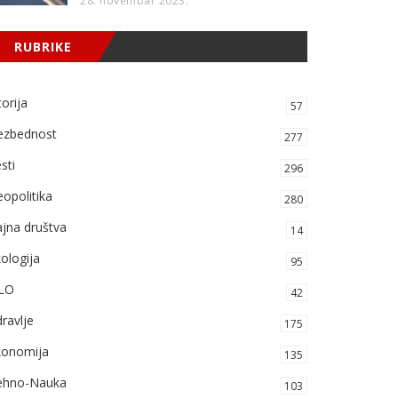
28. novembar 2023.
RUBRIKE
torija
57
ezbednost
277
sti
296
opolitika
280
jna društva
14
ologija
95
LO
42
ravlje
175
konomija
135
ehno-Nauka
103