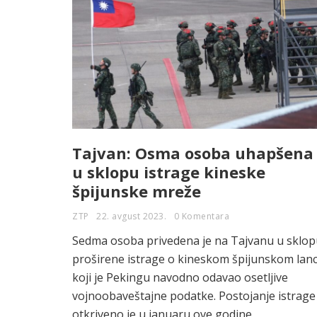
Tajvan: Osma osoba uhapšena
u sklopu istrage kineske
špijunske mreže
ZTP
22. avgust 2023.
0 Komentara
Sedma osoba privedena je na Tajvanu u sklop
proširene istrage o kineskom špijunskom lan
koji je Pekingu navodno odavao osetljive
vojnoobaveštajne podatke. Postojanje istrage
otkriveno je u januaru ove godine,