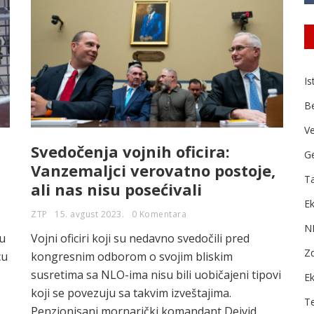
Is
B
Ve
Svedočenja vojnih oficira:
Ge
Vanzemaljci verovatno postoje,
Ta
ali nas nisu posećivali
Ek
ZTP
15. avgust 2023.
0 Komentara
N
u
Vojni oficiri koji su nedavno svedočili pred
Zd
cu
kongresnim odborom o svojim bliskim
susretima sa NLO-ima nisu bili uobičajeni tipovi
E
koji se povezuju sa takvim izveštajima.
T
Penzionisani mornarički komandant Dejvid