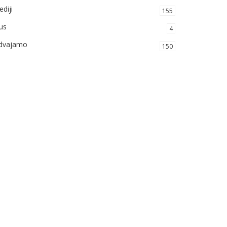
diji
155
us
4
zdvajamo
150