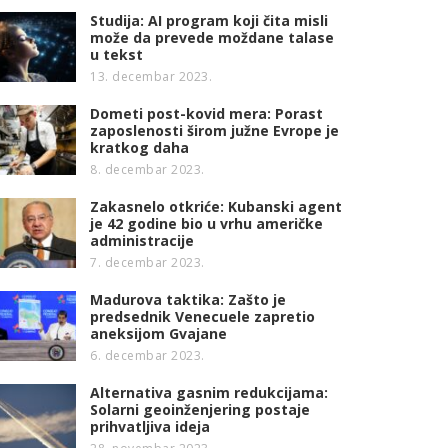
Studija: AI program koji čita misli
može da prevede moždane talase
u tekst
13. decembar 2023.
Dometi post-kovid mera: Porast
zaposlenosti širom južne Evrope je
kratkog daha
8. decembar 2023.
Zakasnelo otkriće: Kubanski agent
je 42 godine bio u vrhu američke
administracije
7. decembar 2023.
Madurova taktika: Zašto je
predsednik Venecuele zapretio
aneksijom Gvajane
6. decembar 2023.
Alternativa gasnim redukcijama:
Solarni geoinženjering postaje
prihvatljiva ideja