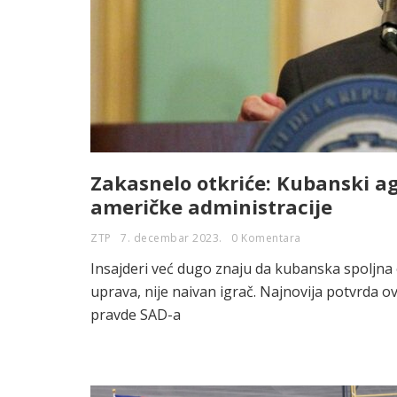
Zakasnelo otkriće: Kubanski ag
američke administracije
ZTP
7. decembar 2023.
0 Komentara
Insajderi već dugo znaju da kubanska spoljna
uprava, nije naivan igrač. Najnovija potvrda ov
pravde SAD-a