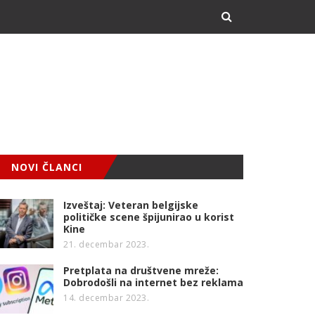
NOVI ČLANCI
Izveštaj: Veteran belgijske
političke scene špijunirao u korist
Kine
21. decembar 2023.
Pretplata na društvene mreže:
Dobrodošli na internet bez reklama
14. decembar 2023.