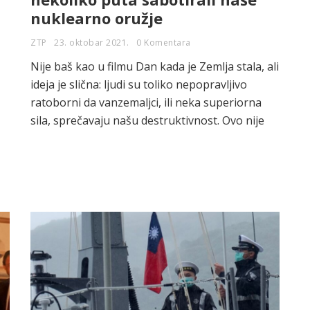
nuklearno oružje
ZTP
23. oktobar 2021.
0 Komentara
Nije baš kao u filmu Dan kada je Zemlja stala, ali
ideja je slična: ljudi su toliko nepopravljivo
ratoborni da vanzemaljci, ili neka superiorna
sila, sprečavaju našu destruktivnost. Ovo nije