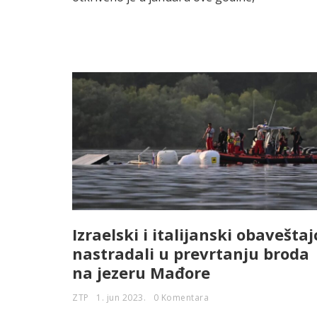
Izraelski i italijanski obaveštaj
nastradali u prevrtanju broda
na jezeru Mađore
ZTP
1. jun 2023.
0 Komentara