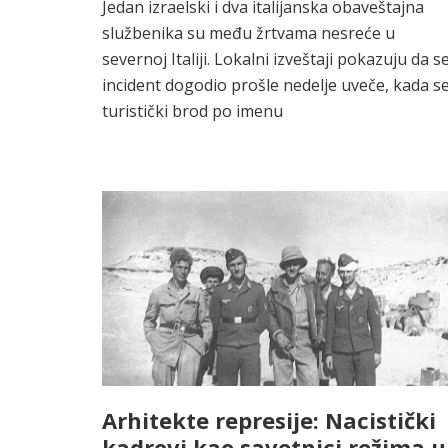
Jedan izraelski i dva italijanska obaveštajna
službenika su među žrtvama nesreće u
severnoj Italiji. Lokalni izveštaji pokazuju da s
incident dogodio prošle nedelje uveče, kada s
turistički brod po imenu
Arhitekte represije: Nacistički
kadrovi kao savetnici režima u