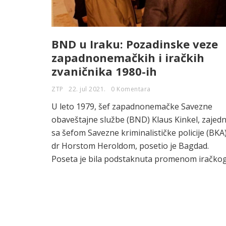
BND u Iraku: Pozadinske veze
zapadnonemačkih i iračkih
zvaničnika 1980-ih
ZTP
22. jul 2021.
0 Komentara
U leto 1979, šef zapadnonemačke Savezne
obaveštajne službe (BND) Klaus Kinkel, zajed
sa šefom Savezne kriminalističke policije (BKA
dr Horstom Heroldom, posetio je Bagdad.
Poseta je bila podstaknuta promenom iračko