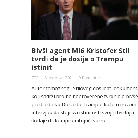
Bivši agent MI6 Kristofer Stil
tvrdi da je dosije o Trampu
istinit
ZTP
18. oktobar 2021.
0 Komentara
Autor famoznog „Stilovog dosijea“, dokument
koji sadrži brojne neproverene tvrdnje o bivš
predsedniku Donaldu Trampu, kaže u novom
intervjuu da stoji iza istinitosti svojih tvrdnji i
dodaje da kompromitujući video