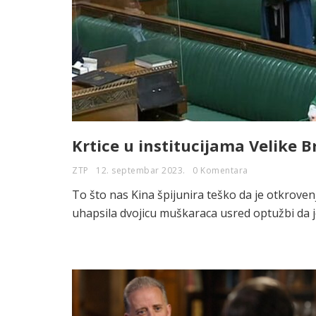
Krtice u institucijama Velike Br
ZTP
12. septembar 2023.
0 Komentara
To što nas Kina špijunira teško da je otkrovenj
uhapsila dvojicu muškaraca usred optužbi da j