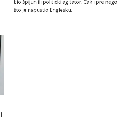
bio špijun ili politički agitator. Čak i pre nego
što je napustio Englesku,
i