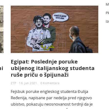
Me
Pl
I
Egipat: Poslednje poruke
ni
ubijenog italijanskog studenta
ruše priču o špijunaži
ZTP
16. jun 2021.
0 Komentara
Fejsbuk poruke engleskog studenta Đulija
Ređenija, napisane par nedelja pred njegovo
ubistvo, pokazuju neosnovanost tvrdnji da je