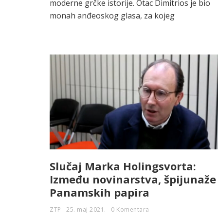
moderne grčke istorije. Otac Dimitrios je bio
monah anđeoskog glasa, za kojeg
Slučaj Marka Holingsvorta:
Između novinarstva, špijunaže 
Panamskih papira
ZTP
25. maj 2021.
0 Komentara