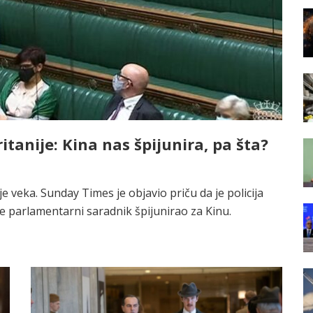
itanije: Kina nas špijunira, pa šta?
e veka. Sunday Times je objavio priču da je policija
e parlamentarni saradnik špijunirao za Kinu.