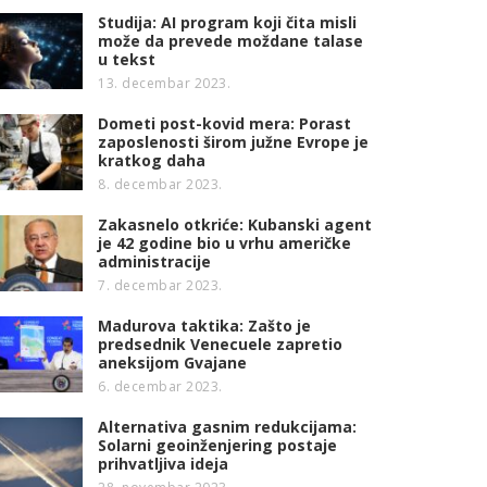
Studija: AI program koji čita misli
može da prevede moždane talase
u tekst
13. decembar 2023.
Dometi post-kovid mera: Porast
zaposlenosti širom južne Evrope je
kratkog daha
8. decembar 2023.
Zakasnelo otkriće: Kubanski agent
je 42 godine bio u vrhu američke
administracije
7. decembar 2023.
Madurova taktika: Zašto je
predsednik Venecuele zapretio
aneksijom Gvajane
6. decembar 2023.
Alternativa gasnim redukcijama:
Solarni geoinženjering postaje
prihvatljiva ideja