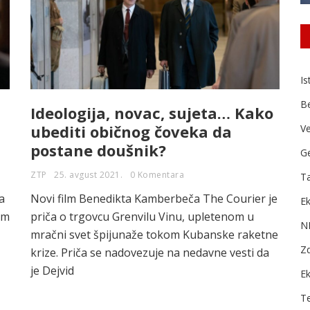
Is
B
Ideologija, novac, sujeta… Kako
ubediti običnog čoveka da
Ve
postane doušnik?
Ge
ZTP
25. avgust 2021.
0 Komentara
Ta
a
Novi film Benedikta Kamberbeča The Courier je
Ek
em
priča o trgovcu Grenvilu Vinu, upletenom u
N
mračni svet špijunaže tokom Kubanske raketne
Zd
krize. Priča se nadovezuje na nedavne vesti da
je Dejvid
E
T