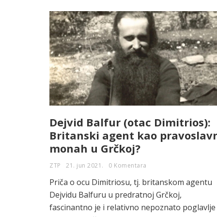
Dejvid Balfur (otac Dimitrios):
Britanski agent kao pravoslav
monah u Grčkoj?
ZTP
21. jun 2021.
0 Komentara
Priča o ocu Dimitriosu, tj. britanskom agentu
Dejvidu Balfuru u predratnoj Grčkoj,
fascinantno je i relativno nepoznato poglavlje