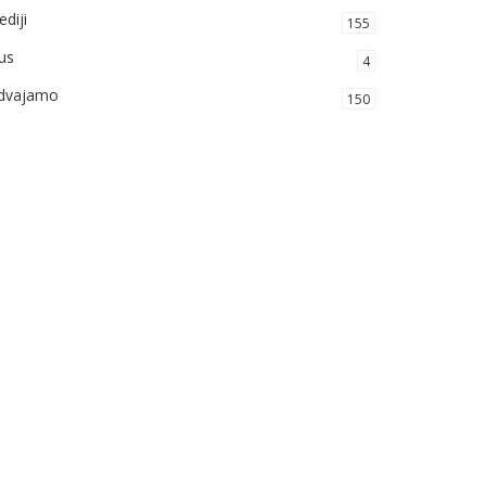
diji
155
us
4
zdvajamo
150