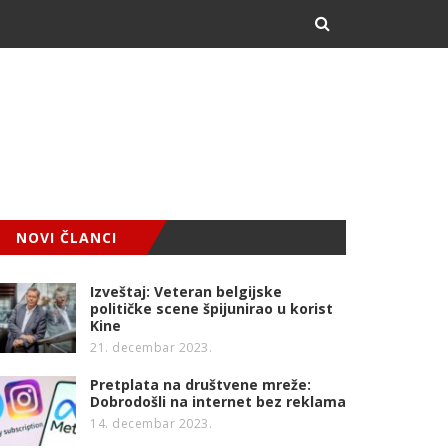
NOVI ČLANCI
Izveštaj: Veteran belgijske
političke scene špijunirao u korist
Kine
21. decembar 2023.
Pretplata na društvene mreže:
Dobrodošli na internet bez reklama
14. decembar 2023.