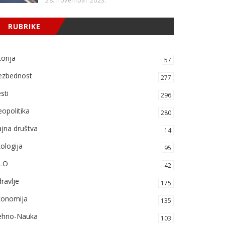
28. novembar 2023.
RUBRIKE
torija
57
ezbednost
277
sti
296
opolitika
280
jna društva
14
ologija
95
LO
42
ravlje
175
konomija
135
ehno-Nauka
103