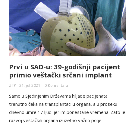
Prvi u SAD-u: 39-godišnji pacijent
primio veštački srčani implant
ZTP
21. jul 2021.
0 Komentara
Samo u Sjedinjenim Državama hiljade pacijenata
trenutno čeka na transplantaciju organa, a u proseku
dnevno umre 17 ljudi jer im ponestane vremena. Zato je
razvoj veštačkih organa izuzetno važno polje