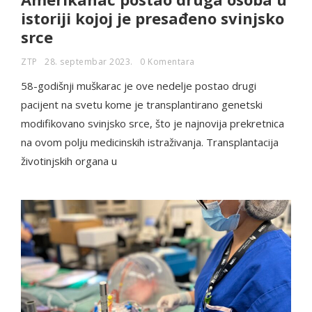
istoriji kojoj je presađeno svinjsko
srce
ZTP
28. septembar 2023.
0 Komentara
58-godišnji muškarac je ove nedelje postao drugi
pacijent na svetu kome je transplantirano genetski
modifikovano svinjsko srce, što je najnovija prekretnica
na ovom polju medicinskih istraživanja. Transplantacija
životinjskih organa u