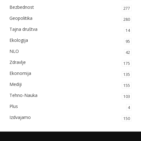
Bezbednost
277
Geopolitika
280
Tajna društva
14
Ekologija
95
NLO
42
Zdravlje
175
Ekonomija
135
Mediji
155
Tehno-Nauka
103
Plus
4
Izdvajamo
150