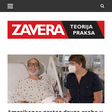
Amerikanac postao druga osoba u