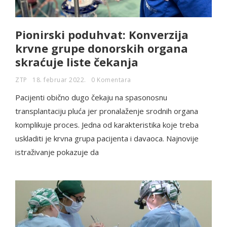
Pionirski poduhvat: Konverzija
krvne grupe donorskih organa
skraćuje liste čekanja
ZTP
18. februar 2022.
0 Komentara
Pacijenti obično dugo čekaju na spasonosnu
transplantaciju pluća jer pronalaženje srodnih organa
komplikuje proces. Jedna od karakteristika koje treba
uskladiti je krvna grupa pacijenta i davaoca. Najnovije
istraživanje pokazuje da