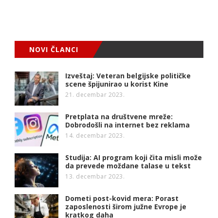
NOVI ČLANCI
Izveštaj: Veteran belgijske političke
scene špijunirao u korist Kine
21. decembar 2023.
Pretplata na društvene mreže:
Dobrodošli na internet bez reklama
14. decembar 2023.
Studija: AI program koji čita misli može
da prevede moždane talase u tekst
13. decembar 2023.
Dometi post-kovid mera: Porast
zaposlenosti širom južne Evrope je
kratkog daha