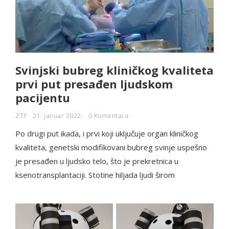
Svinjski bubreg kliničkog kvaliteta
prvi put presađen ljudskom
pacijentu
ZTP
21. januar 2022.
0 Komentara
Po drugi put ikada, i prvi koji uključuje organ kliničkog
kvaliteta, genetski modifikovani bubreg svinje uspešno
je presađen u ljudsko telo, što je prekretnica u
ksenotransplantaciji. Stotine hiljada ljudi širom