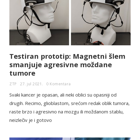
Testiran prototip: Magnetni šlem
smanjuje agresivne moždane
tumore
ZTP
27. jul 2021.
0 Komentara
Svaki kancer je opasan, ali neki oblici su opasniji od
drugih. Recimo, glioblastom, srećom redak oblik tumora,
raste brzo i agresivno na mozgu ili moždanom stablu,
neizlečiv je i gotovo