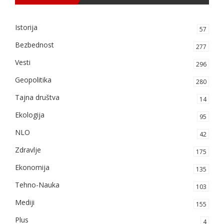
Istorija
57
Bezbednost
277
Vesti
296
Geopolitika
280
Tajna društva
14
Ekologija
95
NLO
42
Zdravlje
175
Ekonomija
135
Tehno-Nauka
103
Mediji
155
Plus
4