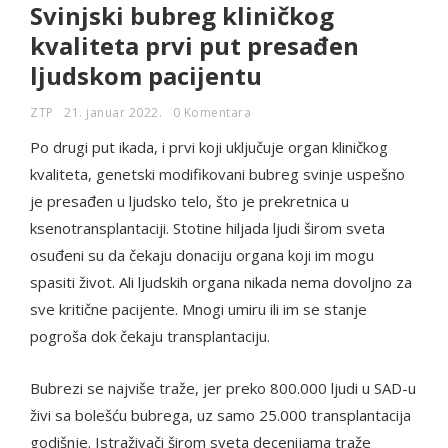
Svinjski bubreg kliničkog
kvaliteta prvi put presađen
ljudskom pacijentu
ZTP
21. januar 2022.
0 Komentara
Po drugi put ikada, i prvi koji uključuje organ kliničkog
kvaliteta, genetski modifikovani bubreg svinje uspešno
je presađen u ljudsko telo, što je prekretnica u
ksenotransplantaciji. Stotine hiljada ljudi širom sveta
osuđeni su da čekaju donaciju organa koji im mogu
spasiti život. Ali ljudskih organa nikada nema dovoljno za
sve kritične pacijente. Mnogi umiru ili im se stanje
pogroša dok čekaju transplantaciju.
Bubrezi se najviše traže, jer preko 800.000 ljudi u SAD-u
živi sa bolešću bubrega, uz samo 25.000 transplantacija
godišnje. Istraživači širom sveta decenijama traže