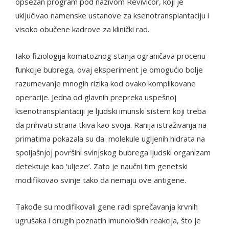
opsežan program pod nazivom Revivicor, koji je
uključivao namenske ustanove za ksenotransplantaciju i
visoko obučene kadrove za klinički rad.
Iako fiziologija komatoznog stanja ograničava procenu
funkcije bubrega, ovaj eksperiment je omogućio bolje
razumevanje mnogih rizika kod ovako komplikovane
operacije. Jedna od glavnih prepreka uspešnoj
ksenotransplantaciji je ljudski imunski sistem koji treba
da prihvati strana tkiva kao svoja. Ranija istraživanja na
primatima pokazala su da molekule ugljenih hidrata na
spoljašnjoj površini svinjskog bubrega ljudski organizam
detektuje kao ‘uljeze’. Zato je naučni tim genetski
modifikovao svinje tako da nemaju ove antigene.
Takođe su modifikovali gene radi sprečavanja krvnih
ugrušaka i drugih poznatih imunoloških reakcija, što je