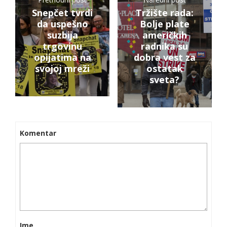
Snepčet tvrdi
Tržište rada:
da uspešno
Bolje plate
suzbija
američkih
trgovinu
radnika su
opijatima na
dobra vest za
svojoj mreži
ostatak
sveta?
Komentar
Ime