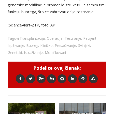
genetske modifikacije promenile strukturu, a samim tim i
funkciju bubrega, što će zahtevati dalje testiranje.
(ScienceAlert-ZTP, foto: AP)
Tagovi:
Transplantacija
,
Operacija
,
Testiranje
,
Pacijent
,
Ispitivanje
,
Bubreg
,
Kliničko
,
Presađivanje
,
Svinjski
,
Genetski
,
Istraživanje
,
Modifikovani
Podelite ovaj članak:
Prethodni post
Naredni post