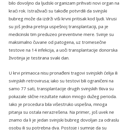
bilo dovoljno da ljudski organizam prihvati novi organ na
kraći rok. Istraživači su takođe potvrdili da svinjski
bubreg može da izdrži viši krvni pritisak kod ljudi. Virusi
su još jedna pretnja uspešnoj transplantaciji, pa je
medicinski tim preduzeo preventivne mere. Svinje su
maksimalno čuvane od patogena, uz tromesečne
testove na 14 infekcija, a uoči transplantacije donorska
životinja je testirana svaki dan.
U krvi primaoca nisu pronađeni tragovi svinjskih ćelija ili
svinjskih retrovirusa; iako su testovi bili ograničeni na
samo 77 sati, transplantacije drugih svinjskih tkiva su
pokazale slične rezultate nakon mnogo dužeg perioda.
Iako je procedura bila višestruko uspešna, mnoga
pitanja su ostala nerazrešena. Na primer, još uvek ne
znamo da li je jedan svinjski bubreg dovoljan za odraslu
osobu ili su potrebna dva. Postoje i sumnje da su