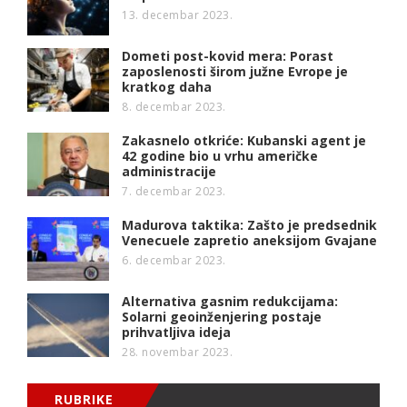
13. decembar 2023.
Dometi post-kovid mera: Porast
zaposlenosti širom južne Evrope je
kratkog daha
8. decembar 2023.
Zakasnelo otkriće: Kubanski agent je
42 godine bio u vrhu američke
administracije
7. decembar 2023.
Madurova taktika: Zašto je predsednik
Venecuele zapretio aneksijom Gvajane
6. decembar 2023.
Alternativa gasnim redukcijama:
Solarni geoinženjering postaje
prihvatljiva ideja
28. novembar 2023.
RUBRIKE