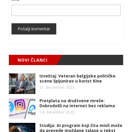
Pošalji komentar
NOVI ČLANCI
Izveštaj: Veteran belgijske političke
scene špijunirao u korist Kine
21. decembar 2023.
Pretplata na društvene mreže:
Dobrodošli na internet bez reklama
14. decembar 2023.
Studija: AI program koji čita misli može
da prevede moždane talase u tekst