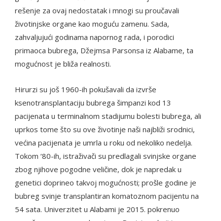
rešenje za ovaj nedostatak i mnogi su proučavali
životinjske organe kao moguću zamenu. Sada,
zahvaljujući godinama napornog rada, i porodici
primaoca bubrega, Džejmsa Parsonsa iz Alabame, ta
mogućnost je bliža realnosti.
Hirurzi su još 1960-ih pokušavali da izvrše
ksenotransplantaciju bubrega šimpanzi kod 13
pacijenata u terminalnom stadijumu bolesti bubrega, ali
uprkos tome što su ove životinje naši najbliži srodnici,
većina pacijenata je umrla u roku od nekoliko nedelja.
Tokom ‘80-ih, istraživači su predlagali svinjske organe
zbog njihove pogodne veličine, dok je napredak u
genetici doprineo takvoj mogućnosti; prošle godine je
bubreg svinje transplantiran komatoznom pacijentu na
54 sata. Univerzitet u Alabami je 2015. pokrenuo