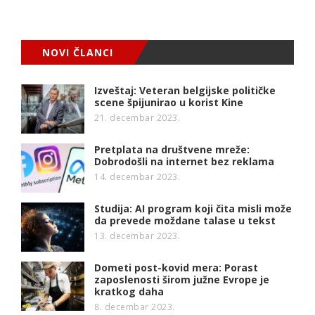
NOVI ČLANCI
Izveštaj: Veteran belgijske političke
scene špijunirao u korist Kine
21. decembar 2023.
Pretplata na društvene mreže:
Dobrodošli na internet bez reklama
14. decembar 2023.
Studija: AI program koji čita misli može
da prevede moždane talase u tekst
13. decembar 2023.
Dometi post-kovid mera: Porast
zaposlenosti širom južne Evrope je
kratkog daha
8. decembar 2023.