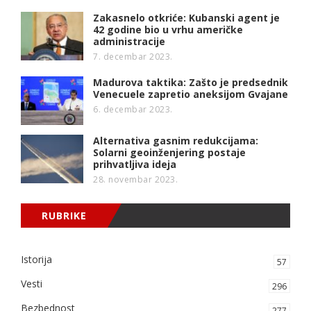
Zakasnelo otkriće: Kubanski agent je
42 godine bio u vrhu američke
administracije
7. decembar 2023.
Madurova taktika: Zašto je predsednik
Venecuele zapretio aneksijom Gvajane
6. decembar 2023.
Alternativa gasnim redukcijama:
Solarni geoinženjering postaje
prihvatljiva ideja
28. novembar 2023.
RUBRIKE
Istorija
57
Vesti
296
Bezbednost
277