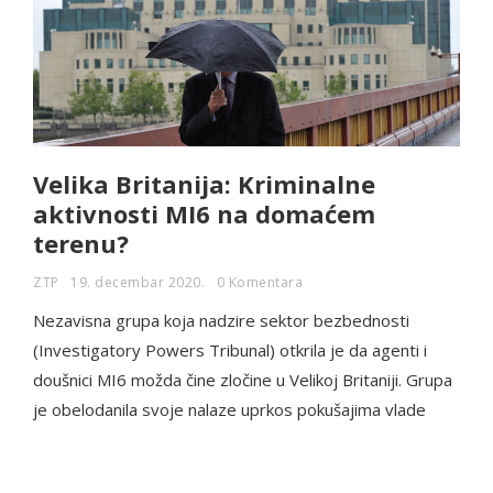
Velika Britanija: Kriminalne
aktivnosti MI6 na domaćem
terenu?
ZTP
19. decembar 2020.
0 Komentara
Nezavisna grupa koja nadzire sektor bezbednosti
(Investigatory Powers Tribunal) otkrila je da agenti i
doušnici MI6 možda čine zločine u Velikoj Britaniji. Grupa
je obelodanila svoje nalaze uprkos pokušajima vlade