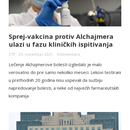
Sprej-vakcina protiv Alchajmera
ulazi u fazu kliničkih ispitivanja
ZTP
25. novembar 2021.
0 Komentara
Lečenje Alchajmerove bolesti izgledalo je malo
verovatno do pre samo nekoliko meseci. Lekovi testirani
u prethodnih 20 godina nisu uspevali da suzbiju
napredovanje bolesti, a neke od najvećih farmaceutskih
kompanija