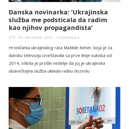
Danska novinarka: ‘Ukrajinska
služba me podsticala da radim
kao njihov propagandista’
ZTP
30. decembar 2022.
0 Komentara
Hroničarka ukrajinskog rata Matilde Kimer, koja je za
dansku televiziju izveštavala sa prve linije sukoba od
2014, otkrila je prošle nedelje da joj je ukrajinska
obaveštajna služba ukinula radnu dozvolu