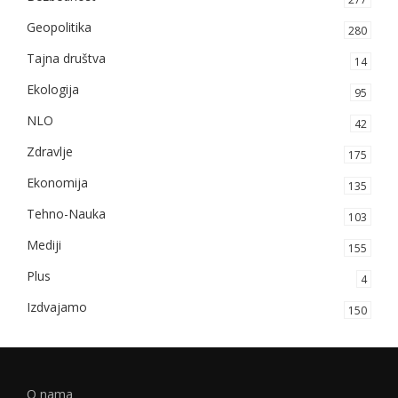
Geopolitika
280
Tajna društva
14
Ekologija
95
NLO
42
Zdravlje
175
Ekonomija
135
Tehno-Nauka
103
Mediji
155
Plus
4
Izdvajamo
150
O nama