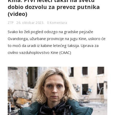
dobio dozvolu za prevoz putnika
(video)
ZTP
26. oktobar 2023.
0 Komentara
Svako ko želi pogled odozgo na gradske pejzaže
Gvandonga, užurbane provincije na jugu Kine, uskoro će
to moći da uradi iz kabine letećeg taksija. Uprava za
civilno vazduhoplovstvo Kine (CAAC)