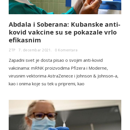
Abdala i Soberana: Kubanske anti-
kovid vakcine su se pokazale vrlo
efikasnim
ZTP
7. decembar 2021.
0 Komentara
Zapadni svet je dosta pisao o svojim anti-kovid
vakcinama: mRNK proizvodima Pfizera i Moderne,
virusnim vektorima AstraZenece i Johnson & Johnson-a,
kao i onima koje su tek u pripremi, kao