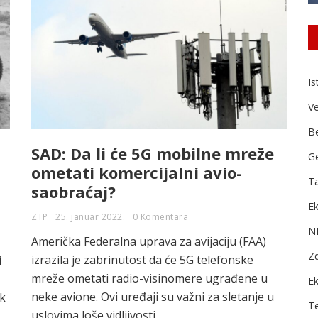
Is
Ve
B
SAD: Da li će 5G mobilne mreže
Ge
ometati komercijalni avio-
Ta
saobraćaj?
Ek
ZTP
25. januar 2022.
0 Komentara
N
Američka Federalna uprava za avijaciju (FAA)
Zd
izrazila je zabrinutost da će 5G telefonske
i
mreže ometati radio-visinomere ugrađene u
E
neke avione. Ovi uređaji su važni za sletanje u
ik
T
uslovima loše vidljivosti