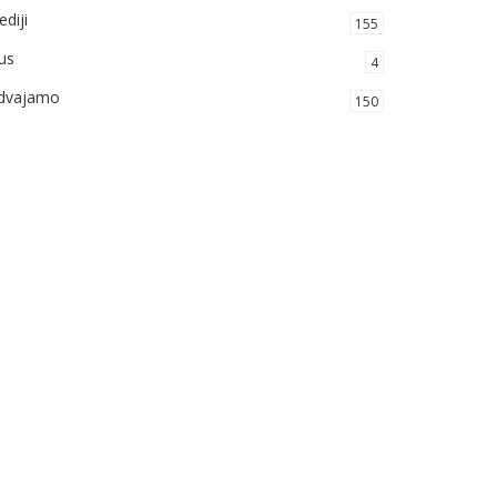
diji
155
us
4
zdvajamo
150