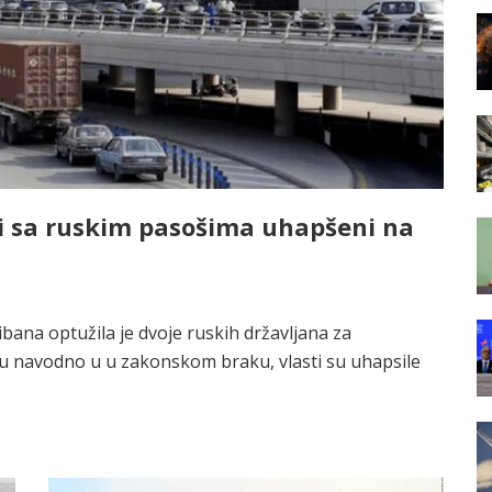
ni sa ruskim pasošima uhapšeni na
bana optužila je dvoje ruskih državljana za
i su navodno u u zakonskom braku, vlasti su uhapsile