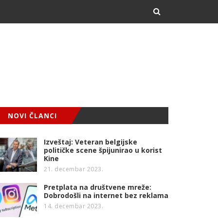
NOVI ČLANCI
Izveštaj: Veteran belgijske
političke scene špijunirao u korist
Kine
21. decembar 2023.
Pretplata na društvene mreže:
Dobrodošli na internet bez reklama
14. decembar 2023.