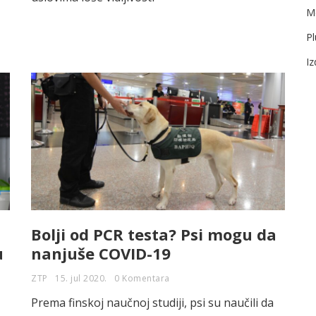
Me
Pl
I
Bolji od PCR testa? Psi mogu da
u
nanjuše COVID-19
ZTP
15. jul 2020.
0 Komentara
Prema finskoj naučnoj studiji, psi su naučili da