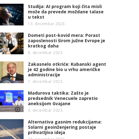
Studija: AI program koji čita misli
može da prevede moždane talase
u tekst
13. decembar 2023.
Dometi post-kovid mera: Porast
zaposlenosti širom južne Evrope je
kratkog daha
8. decembar 2023.
Zakasnelo otkriće: Kubanski agent
je 42 godine bio u vrhu američke
administracije
7. decembar 2023.
Madurova taktika: Zašto je
predsednik Venecuele zapretio
aneksijom Gvajane
6. decembar 2023.
Alternativa gasnim redukcijama:
Solarni geoinženjering postaje
prihvatljiva ideja