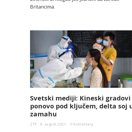
Britancima.
Svetski mediji: Kineski gradovi
ponovo pod ključem, delta soj 
zamahu
ZTP
8. avgust 2021.
0 Komentara