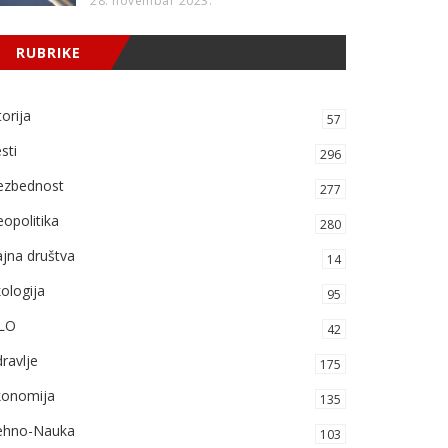
28. novembar 2023.
RUBRIKE
torija
57
sti
296
ezbednost
277
opolitika
280
jna društva
14
ologija
95
LO
42
ravlje
175
konomija
135
ehno-Nauka
103