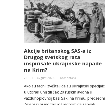
Akcije britanskog SAS-a iz
Drugog svetskog rata
inspirisale ukrajinske napade
na Krim?
ZTP
13. avgust 2022.
0 Komentara
Ako su tačni izveštaji da su ukrajinski specijalc
u utorak uništili čak 20 ruskih aviona u
vazduhoplovnoj bazi Saki na Krimu, predsedn
Zelenski bi mogao još jednom da zahvali