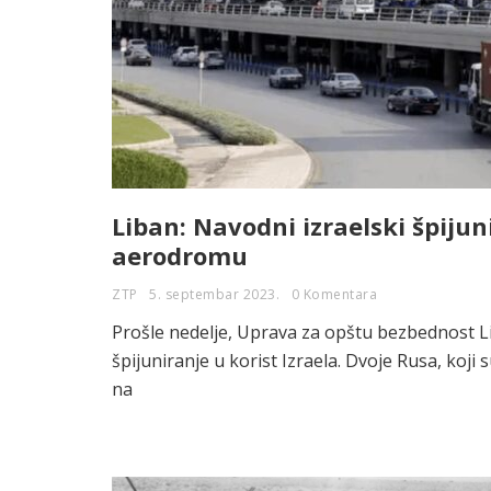
Liban: Navodni izraelski špiju
aerodromu
ZTP
5. septembar 2023.
0 Komentara
Prošle nedelje, Uprava za opštu bezbednost Li
špijuniranje u korist Izraela. Dvoje Rusa, koj
na