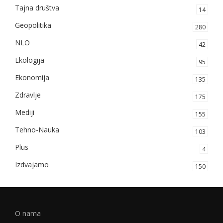
Tajna društva
14
Geopolitika
280
NLO
42
Ekologija
95
Ekonomija
135
Zdravlje
175
Mediji
155
Tehno-Nauka
103
Plus
4
Izdvajamo
150
O nama