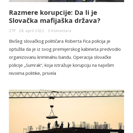
Razmere korupcije: Da li je
Slovačka mafijaška država?
ZTP
28. april 2022.
0 Komentara
Bivšeg slovačkog političara Roberta Fica policija je
optužila da je iz svog premijerskog kabineta predvodio
organizovanu kriminalnu bandu. Operacija slovačke
policije „Sumrak“, koja istražuje korupciju na najvišim
nivoima politike, privela