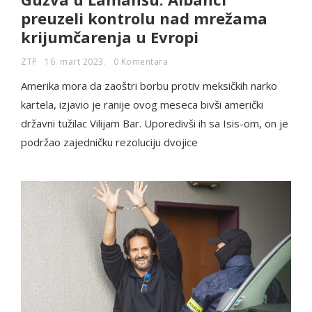
preuzeli kontrolu nad mrežama
krijumčarenja u Evropi
ZTP
16. mart 2023.
0 Komentara
Amerika mora da zaoštri borbu protiv meksičkih narko
kartela, izjavio je ranije ovog meseca bivši američki
državni tužilac Vilijam Bar. Uporedivši ih sa Isis-om, on je
podržao zajedničku rezoluciju dvojice