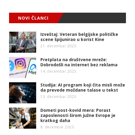
NOVI ČLANCI
Izveštaj: Veteran belgijske političke
scene špijunirao u korist Kine
21. decembar 2023.
Pretplata na društvene mreže:
Dobrodošli na internet bez reklama
14. decembar 2023.
Studija: AI program koji čita misli može
da prevede moždane talase u tekst
13. decembar 2023.
Dometi post-kovid mera: Porast
zaposlenosti širom južne Evrope je
kratkog daha
8. decembar 2023.