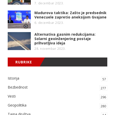
7. decembar 2023.
Madurova taktika: Zašto je predsednik
Venecuele zapretio aneksijom Gvajane
6. decembar 2023.
Alternativa gasnim redukcijama:
Solarni geoinženjering postaje
prihvatljiva ideja
28. novembar 2023.
RUBRIKE
Istorija
57
Bezbednost
277
Vesti
296
Geopolitika
280
Tajna društva