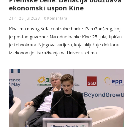
ekonomski uspon Kine
ZTP
28. jul 2023.
0 Komentara
Kina ima novog šefa centralne banke. Pan Gonšeng, koji
je postao guverner Narodne banke Kine 25. jula, tipičan
je tehnokrata. Njegova karijera, koja uključuje doktorat
iz ekonomije, istraživanja na Univerzitetima