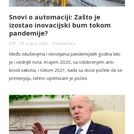
Snovi o automaciji: Zašto je
izostao inovacijski bum tokom
pandemije?
ZTP
29. avgust 2022.
0 Komentara
Među iskušenjima i nevoljama pandemijskih godina bilo
je i vedrijih nota. Krajem 2020, sa odobrenjem anti-
kovid vakcina, i tokom 2021, kada su doze počele da se
primenjuju, tehno-optimizam je počeo