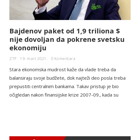
Bajdenov paket od 1,9 triliona $
nije dovoljan da pokrene svetsku
ekonomiju
ZTP
19. mart 2021.
0 Komentara
Stara ekonomska mudrost kaže da vlade treba da
balansiraju svoje budžete, dok najteži deo posla treba
prepustiti centralnim bankama. Takav pristup je bio
očigledan nakon finansijske krize 2007-09., kada su