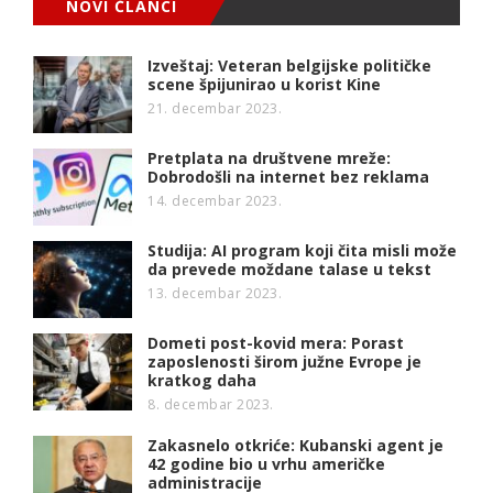
NOVI ČLANCI
Izveštaj: Veteran belgijske političke
scene špijunirao u korist Kine
21. decembar 2023.
Pretplata na društvene mreže:
Dobrodošli na internet bez reklama
14. decembar 2023.
Studija: AI program koji čita misli može
da prevede moždane talase u tekst
13. decembar 2023.
Dometi post-kovid mera: Porast
zaposlenosti širom južne Evrope je
kratkog daha
8. decembar 2023.
Zakasnelo otkriće: Kubanski agent je
42 godine bio u vrhu američke
administracije