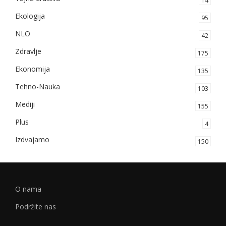
14
Ekologija
95
NLO
42
Zdravlje
175
Ekonomija
135
Tehno-Nauka
103
Mediji
155
Plus
4
Izdvajamo
150
O nama
Podržite nas