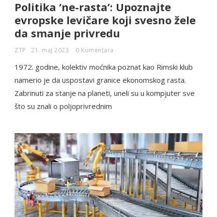
Politika ‘ne-rasta’: Upoznajte
evropske levičare koji svesno žele
da smanje privredu
ZTP
21. maj 2023.
0 Komentara
1972. godine, kolektiv moćnika poznat kao Rimski klub
namerio je da uspostavi granice ekonomskog rasta.
Zabrinuti za stanje na planeti, uneli su u kompjuter sve
što su znali o poljoprivrednim