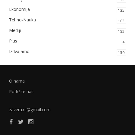
Ekonomija
135
Tehno-Nauka
103
Mediji
155
Plus
4
Izdvajamo
150
O nama
Podržite nas
zavera.rs@gmail.com