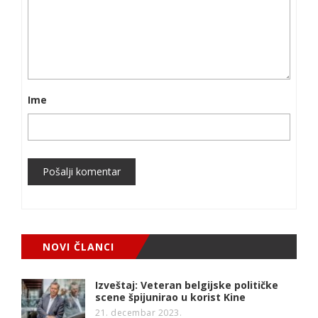
Ime
Pošalji komentar
NOVI ČLANCI
Izveštaj: Veteran belgijske političke
scene špijunirao u korist Kine
21. decembar 2023.