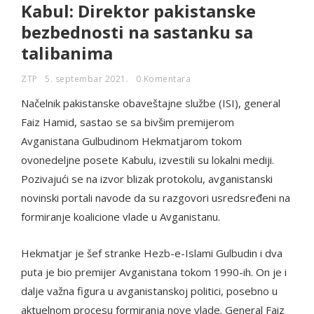
Kabul: Direktor pakistanske
bezbednosti na sastanku sa
talibanima
ZTP
5. septembar 2021.
0 Komentara
Načelnik pakistanske obaveštajne službe (ISI), general
Faiz Hamid, sastao se sa bivšim premijerom
Avganistana Gulbudinom Hekmatjarom tokom
ovonedeljne posete Kabulu, izvestili su lokalni mediji.
Pozivajući se na izvor blizak protokolu, avganistanski
novinski portali navode da su razgovori usredsređeni na
formiranje koalicione vlade u Avganistanu.
Hekmatjar je šef stranke Hezb-e-Islami Gulbudin i dva
puta je bio premijer Avganistana tokom 1990-ih. On je i
dalje važna figura u avganistanskoj politici, posebno u
aktuelnom procesu formiranja nove vlade. General Faiz