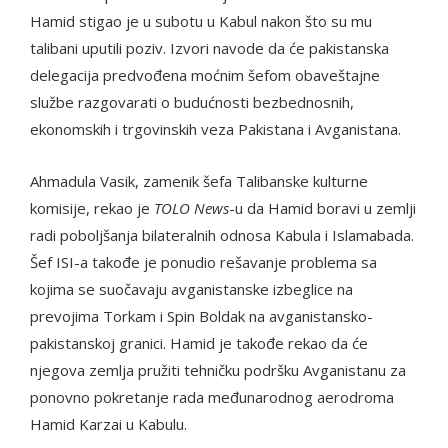
Hamid stigao je u subotu u Kabul nakon što su mu
talibani uputili poziv. Izvori navode da će pakistanska
delegacija predvođena moćnim šefom obaveštajne
službe razgovarati o budućnosti bezbednosnih,
ekonomskih i trgovinskih veza Pakistana i Avganistana.
Ahmadula Vasik, zamenik šefa Talibanske kulturne
komisije, rekao je
TOLO News
-u da Hamid boravi u zemlji
radi poboljšanja bilateralnih odnosa Kabula i Islamabada.
Šef ISI-a takođe je ponudio rešavanje problema sa
kojima se suočavaju avganistanske izbeglice na
prevojima Torkam i Spin Boldak na avganistansko-
pakistanskoj granici. Hamid je takođe rekao da će
njegova zemlja pružiti tehničku podršku Avganistanu za
ponovno pokretanje rada međunarodnog aerodroma
Hamid Karzai u Kabulu.