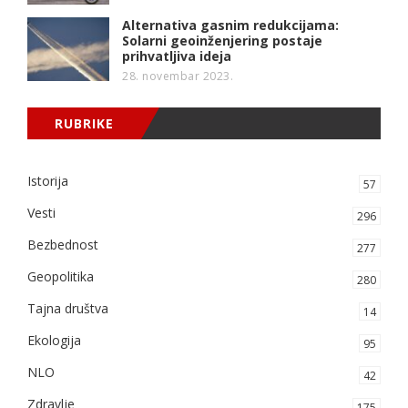
Alternativa gasnim redukcijama:
Solarni geoinženjering postaje
prihvatljiva ideja
28. novembar 2023.
RUBRIKE
Istorija
57
Vesti
296
Bezbednost
277
Geopolitika
280
Tajna društva
14
Ekologija
95
NLO
42
Zdravlje
175