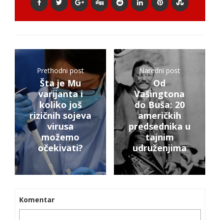
Prethodni post
Naredni post
Šta je Mu
Od
varijanta i
Vašingtona
koliko još
do Buša: 20
rizičnih sojeva
američkih
virusa
predsednika u
možemo
tajnim
očekivati?
udruženjima
Komentar