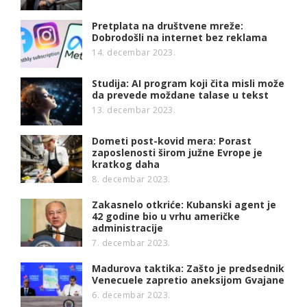
Pretplata na društvene mreže:
Dobrodošli na internet bez reklama
14. decembar 2023.
Studija: AI program koji čita misli može
da prevede moždane talase u tekst
13. decembar 2023.
Dometi post-kovid mera: Porast
zaposlenosti širom južne Evrope je
kratkog daha
8. decembar 2023.
Zakasnelo otkriće: Kubanski agent je
42 godine bio u vrhu američke
administracije
7. decembar 2023.
Madurova taktika: Zašto je predsednik
Venecuele zapretio aneksijom Gvajane
6. decembar 2023.