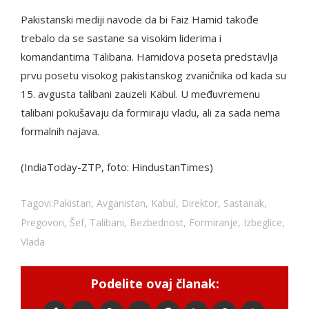
Pakistanski mediji navode da bi Faiz Hamid takođe
trebalo da se sastane sa visokim liderima i
komandantima Talibana. Hamidova poseta predstavlja
prvu posetu visokog pakistanskog zvaničnika od kada su
15. avgusta talibani zauzeli Kabul. U međuvremenu
talibani pokušavaju da formiraju vladu, ali za sada nema
formalnih najava.
(IndiaToday-ZTP, foto: HindustanTimes)
Tagovi:
Pakistan
,
Avganistan
,
Kabul
,
Direktor
,
Sastanak
,
Pregovori
,
Šef
,
Talibani
,
Bezbednost
,
Formiranje
,
Izbeglice
,
Vlada
Podelite ovaj članak: