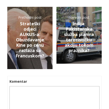
Prethodni post
Naredni post
Strateški
Indija:
odjeci
Pakistanska
AUKUS-a:
služba planira
Obuzdavanje
terorističku
Kine po cenu
akciju tokom
razlaza sa
praznika?
Francuskom?
Komentar