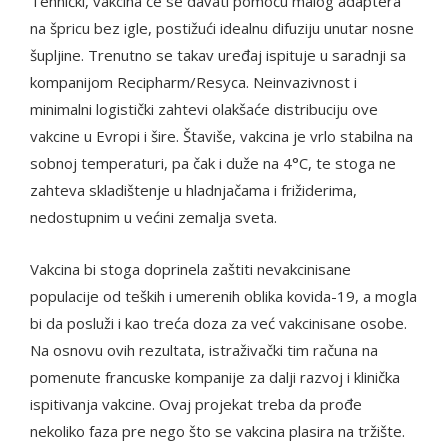
Tehnički, vakcina će se davati pomoću malog adaptera
na špricu bez igle, postižući idealnu difuziju unutar nosne
šupljine. Trenutno se takav uređaj ispituje u saradnji sa
kompanijom Recipharm/Resyca. Neinvazivnost i
minimalni logistički zahtevi olakšaće distribuciju ove
vakcine u Evropi i šire. Štaviše, vakcina je vrlo stabilna na
sobnoj temperaturi, pa čak i duže na 4°C, te stoga ne
zahteva skladištenje u hladnjačama i frižiderima,
nedostupnim u većini zemalja sveta.
Vakcina bi stoga doprinela zaštiti nevakcinisane
populacije od teških i umerenih oblika kovida-19, a mogla
bi da posluži i kao treća doza za već vakcinisane osobe.
Na osnovu ovih rezultata, istraživački tim računa na
pomenute francuske kompanije za dalji razvoj i klinička
ispitivanja vakcine. Ovaj projekat treba da prođe
nekoliko faza pre nego što se vakcina plasira na tržište.