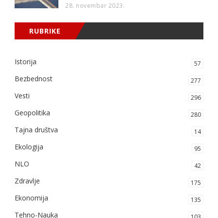
28. novembar 2023.
RUBRIKE
Istorija
57
Bezbednost
277
Vesti
296
Geopolitika
280
Tajna društva
14
Ekologija
95
NLO
42
Zdravlje
175
Ekonomija
135
Tehno-Nauka
103