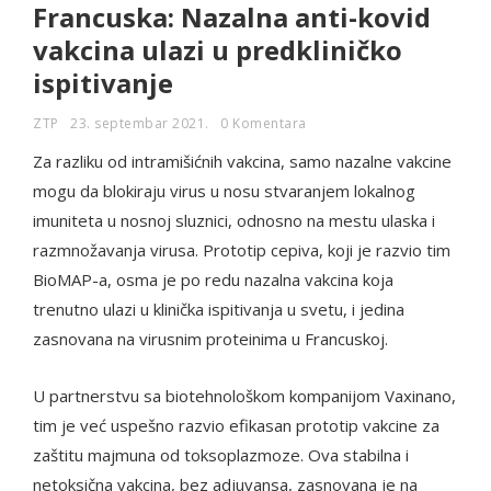
Francuska: Nazalna anti-kovid
vakcina ulazi u predkliničko
ispitivanje
ZTP
23. septembar 2021.
0 Komentara
Za razliku od intramišićnih vakcina, samo nazalne vakcine
mogu da blokiraju virus u nosu stvaranjem lokalnog
imuniteta u nosnoj sluznici, odnosno na mestu ulaska i
razmnožavanja virusa. Prototip cepiva, koji je razvio tim
BioMAP-a, osma je po redu nazalna vakcina koja
trenutno ulazi u klinička ispitivanja u svetu, i jedina
zasnovana na virusnim proteinima u Francuskoj.
U partnerstvu sa biotehnološkom kompanijom Vaxinano,
tim je već uspešno razvio efikasan prototip vakcine za
zaštitu majmuna od toksoplazmoze. Ova stabilna i
netoksična vakcina, bez adjuvansa, zasnovana je na