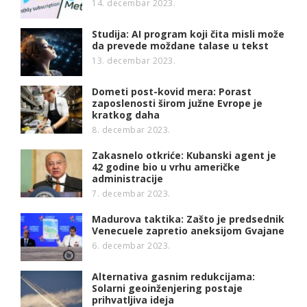
14. decembar 2023.
Studija: AI program koji čita misli može
da prevede moždane talase u tekst
13. decembar 2023.
Dometi post-kovid mera: Porast
zaposlenosti širom južne Evrope je
kratkog daha
8. decembar 2023.
Zakasnelo otkriće: Kubanski agent je
42 godine bio u vrhu američke
administracije
7. decembar 2023.
Madurova taktika: Zašto je predsednik
Venecuele zapretio aneksijom Gvajane
6. decembar 2023.
Alternativa gasnim redukcijama:
Solarni geoinženjering postaje
prihvatljiva ideja