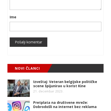
Ime
Pošalji komentar
NOVI ČLANCI
Izveštaj: Veteran belgijske političke
scene špijunirao u korist Kine
21. decembar 2023.
Pretplata na društvene mreže:
Dobrodošli na internet bez reklama