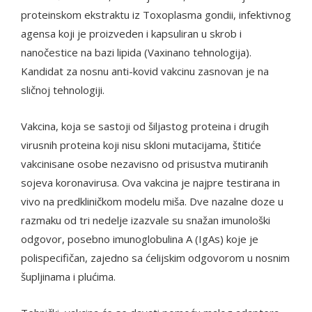
proteinskom ekstraktu iz Toxoplasma gondii, infektivnog
agensa koji je proizveden i kapsuliran u skrob i
nanočestice na bazi lipida (Vaxinano tehnologija).
Kandidat za nosnu anti-kovid vakcinu zasnovan je na
sličnoj tehnologiji.
Vakcina, koja se sastoji od šiljastog proteina i drugih
virusnih proteina koji nisu skloni mutacijama, štitiće
vakcinisane osobe nezavisno od prisustva mutiranih
sojeva koronavirusa. Ova vakcina je najpre testirana in
vivo na predkliničkom modelu miša. Dve nazalne doze u
razmaku od tri nedelje izazvale su snažan imunološki
odgovor, posebno imunoglobulina A (IgAs) koje je
polispecifičan, zajedno sa ćelijskim odgovorom u nosnim
šupljinama i plućima.