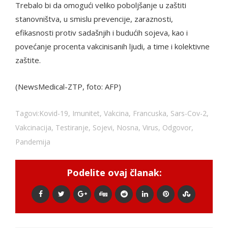
Trebalo bi da omogući veliko poboljšanje u zaštiti
stanovništva, u smislu prevencije, zaraznosti,
efikasnosti protiv sadašnjih i budućih sojeva, kao i
povećanje procenta vakcinisanih ljudi, a time i kolektivne
zaštite.
(NewsMedical-ZTP, foto: AFP)
Tagovi:
Kovid-19
,
Imunitet
,
Vakcina
,
Francuska
,
Sars-Cov-2
,
Vakcinacija
,
Testiranje
,
Sojevi
,
Nosna
,
Virus
,
Odgovor
,
Pandemija
Podelite ovaj članak: