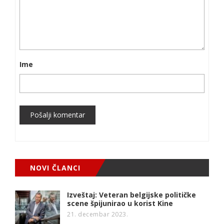
Ime
Pošalji komentar
NOVI ČLANCI
Izveštaj: Veteran belgijske političke
scene špijunirao u korist Kine
21. decembar 2023.