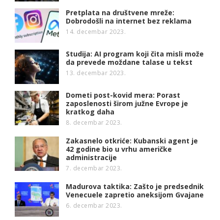
Pretplata na društvene mreže:
Dobrodošli na internet bez reklama
14. decembar 2023.
Studija: AI program koji čita misli može
da prevede moždane talase u tekst
13. decembar 2023.
Dometi post-kovid mera: Porast
zaposlenosti širom južne Evrope je
kratkog daha
8. decembar 2023.
Zakasnelo otkriće: Kubanski agent je
42 godine bio u vrhu američke
administracije
7. decembar 2023.
Madurova taktika: Zašto je predsednik
Venecuele zapretio aneksijom Gvajane
6. decembar 2023.