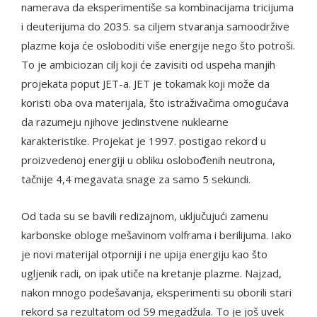
namerava da eksperimentiše sa kombinacijama tricijuma
i deuterijuma do 2035. sa ciljem stvaranja samoodržive
plazme koja će osloboditi više energije nego što potroši.
To je ambiciozan cilj koji će zavisiti od uspeha manjih
projekata poput JET-a. JET je tokamak koji može da
koristi oba ova materijala, što istraživačima omogućava
da razumeju njihove jedinstvene nuklearne
karakteristike. Projekat je 1997. postigao rekord u
proizvedenoj energiji u obliku oslobođenih neutrona,
tačnije 4,4 megavata snage za samo 5 sekundi.
Od tada su se bavili redizajnom, uključujući zamenu
karbonske obloge mešavinom volframa i berilijuma. Iako
je novi materijal otporniji i ne upija energiju kao što
ugljenik radi, on ipak utiče na kretanje plazme. Najzad,
nakon mnogo podešavanja, eksperimenti su oborili stari
rekord sa rezultatom od 59 megadžula. To je još uvek