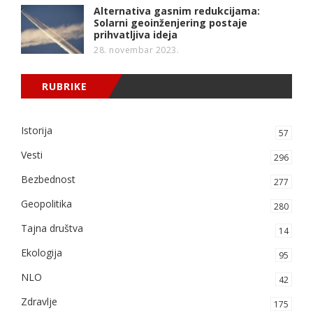
Alternativa gasnim redukcijama:
Solarni geoinženjering postaje
prihvatljiva ideja
28. novembar 2023.
RUBRIKE
Istorija
57
Vesti
296
Bezbednost
277
Geopolitika
280
Tajna društva
14
Ekologija
95
NLO
42
Zdravlje
175