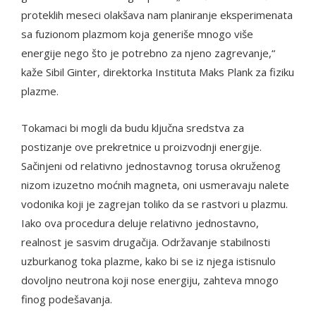
proteklih meseci olakšava nam planiranje eksperimenata
sa fuzionom plazmom koja generiše mnogo više
energije nego što je potrebno za njeno zagrevanje,“
kaže Sibil Ginter, direktorka Instituta Maks Plank za fiziku
plazme.
Tokamaci bi mogli da budu ključna sredstva za
postizanje ove prekretnice u proizvodnji energije.
Sačinjeni od relativno jednostavnog torusa okruženog
nizom izuzetno moćnih magneta, oni usmeravaju nalete
vodonika koji je zagrejan toliko da se rastvori u plazmu.
Iako ova procedura deluje relativno jednostavno,
realnost je sasvim drugačija. Održavanje stabilnosti
uzburkanog toka plazme, kako bi se iz njega istisnulo
dovoljno neutrona koji nose energiju, zahteva mnogo
finog podešavanja.