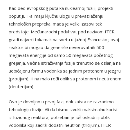
Kao deo evropskog puta ka nuklearnoj fuziji, projekti
poput JET-a imaju ključnu ulogu u prevazilaženju
tehnoloških prepreka, mada je veliki izazovi tek
predstoje. Međunarodni poduhvat pod nazivom ITER
gradi najveći tokamak na svetu u južnoj Francuskoj; ovaj
reaktor bi mogao da generiše neverovatnih 500
megavata energije od samo 50 megavata početnog
grejanja. Većina istraživanja fuzije trenutno se oslanja na
uobičajenu formu vodonika sa jednim protonom u jezgru
(protijum), ili na malo ređi oblik sa protonom i neutronom
(deuterijum).
Ovo je dovoljno u prvoj fazi, dok zaista ne razradimo
tehnologiju fuzije. Ali da bismo izvukli maksimalnu korist
iz fuzionog reaktora, potreban je još oskudniji oblik
vodonika koji sadrži dodatni neutron (tricijum). ITER