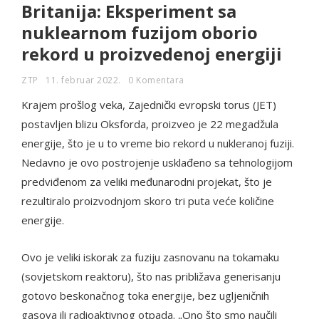
Britanija: Eksperiment sa
nuklearnom fuzijom oborio
rekord u proizvedenoj energiji
ZTP
11. februar 2022.
0 Komentara
Krajem prošlog veka, Zajednički evropski torus (JET)
postavljen blizu Oksforda, proizveo je 22 megadžula
energije, što je u to vreme bio rekord u nukleranoj fuziji.
Nedavno je ovo postrojenje usklađeno sa tehnologijom
predviđenom za veliki međunarodni projekat, što je
rezultiralo proizvodnjom skoro tri puta veće količine
energije.
Ovo je veliki iskorak za fuziju zasnovanu na tokamaku
(sovjetskom reaktoru), što nas približava generisanju
gotovo beskonačnog toka energije, bez ugljeničnih
gasova ili radioaktivnog otpada. „Ono što smo naučili