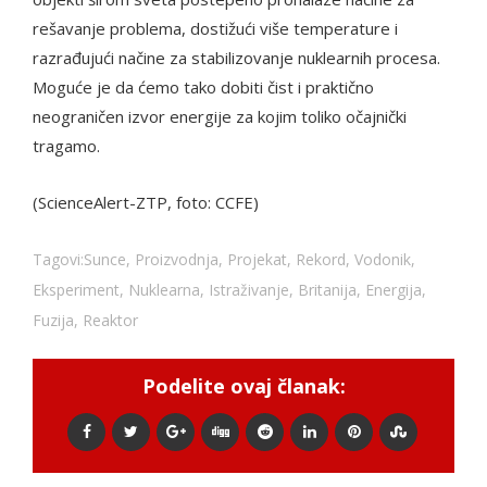
rešavanje problema, dostižući više temperature i
razrađujući načine za stabilizovanje nuklearnih procesa.
Moguće je da ćemo tako dobiti čist i praktično
neograničen izvor energije za kojim toliko očajnički
tragamo.
(ScienceAlert-ZTP, foto: CCFE)
Tagovi:
Sunce
,
Proizvodnja
,
Projekat
,
Rekord
,
Vodonik
,
Eksperiment
,
Nuklearna
,
Istraživanje
,
Britanija
,
Energija
,
Fuzija
,
Reaktor
Podelite ovaj članak: