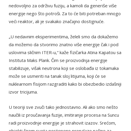
nedovoljno za održivu fuziju, a kamoli da generiše više
energije nego što potroši. Za to će biti potreban mnogo
veći reaktor, ali je svakako značajno dostignuće.
„U nedavnim eksperimentima, želeli smo da dokažemo
da možemo da stvorimo znatno više energije čak i pod
uslovima sličnim ITER-u,“ kaže fizičarka Atina Kapatou sa
Instituta Maks Plank. Čim se proizvodnja energije
stabilizuje, višak neutrona koji se oslobađa iz tokamaka
može se usmeriti na tanak sloj litijuma, koji će se
nuklearnom fisijom razgraditi kako bi obezbedio izdašniji
izvor tricijuma.
U teoriji sve zvuči tako jednostavno. Ali ako smo nešto
naučili iz proučavanja fuzije, imitiranje procesa na Suncu
radi proizvodnje energije je strahovit izazov. Srećom,
objekti širom sveta postepeno pronalaze načine za