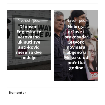
Prethodni post
Naredni post
Džonson:
Nebriga
Engleska će
države i
verovatno
pravosuđa:
ukinuti sve
Četvoro
anti-kovid
novinara
mere za dve
ubijeno u
nedelje
Meksiku od
početka
godine
Komentar