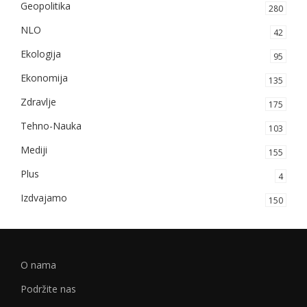
Geopolitika
280
NLO
42
Ekologija
95
Ekonomija
135
Zdravlje
175
Tehno-Nauka
103
Mediji
155
Plus
4
Izdvajamo
150
O nama
Podržite nas