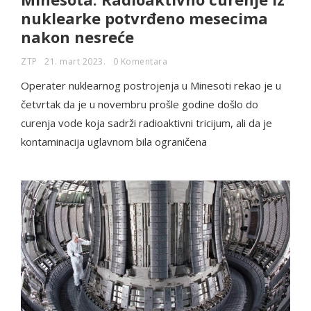
nuklearke potvrđeno mesecima
nakon nesreće
ZTP
21. mart 2023.
0 Komentara
Operater nuklearnog postrojenja u Minesoti rekao je u
četvrtak da je u novembru prošle godine došlo do
curenja vode koja sadrži radioaktivni tricijum, ali da je
kontaminacija uglavnom bila ograničena