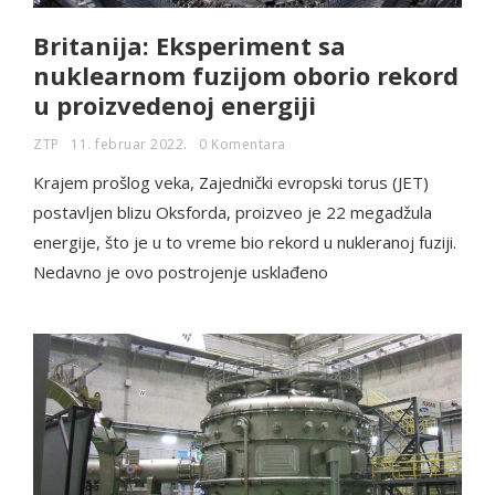
Britanija: Eksperiment sa
nuklearnom fuzijom oborio rekord
u proizvedenoj energiji
ZTP
11. februar 2022.
0 Komentara
Krajem prošlog veka, Zajednički evropski torus (JET)
postavljen blizu Oksforda, proizveo je 22 megadžula
energije, što je u to vreme bio rekord u nukleranoj fuziji.
Nedavno je ovo postrojenje usklađeno