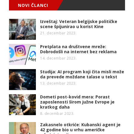
NOVI ČLANCI
Izveštaj: Veteran belgijske političke
scene špijunirao u korist Kine
21. decembar 2023.
Pretplata na društvene mreže:
Dobrodošli na internet bez reklama
14. decembar 2023.
Studija: AI program koji čita misli može
da prevede moždane talase u tekst
13. decembar 2023.
Dometi post-kovid mera: Porast
zaposlenosti širom južne Evrope je
kratkog daha
8. decembar 2023.
Zakasnelo otkriće: Kubanski agent je
42 godine bio u vrhu američke