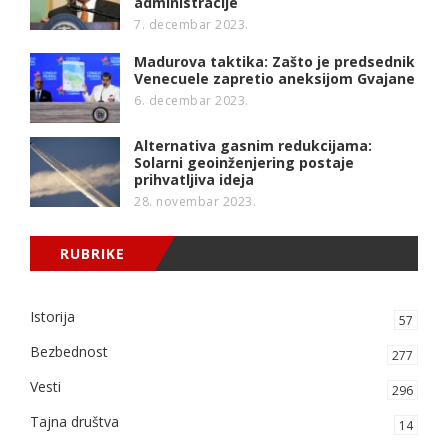
administracije
7. decembar 2023.
Madurova taktika: Zašto je predsednik
Venecuele zapretio aneksijom Gvajane
6. decembar 2023.
Alternativa gasnim redukcijama:
Solarni geoinženjering postaje
prihvatljiva ideja
28. novembar 2023.
RUBRIKE
Istorija
57
Bezbednost
277
Vesti
296
Tajna društva
14