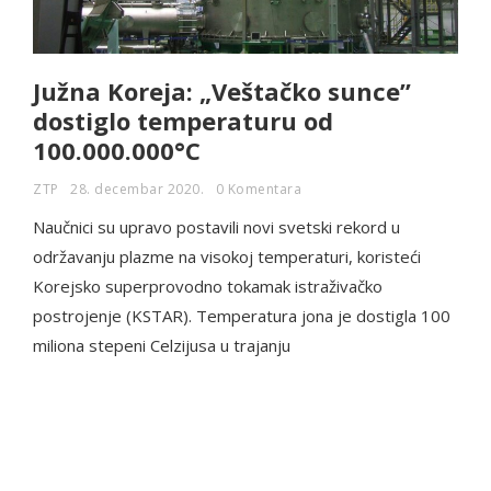
Južna Koreja: „Veštačko sunce”
dostiglo temperaturu od
100.000.000°C
ZTP
28. decembar 2020.
0 Komentara
Naučnici su upravo postavili novi svetski rekord u
održavanju plazme na visokoj temperaturi, koristeći
Korejsko superprovodno tokamak istraživačko
postrojenje (KSTAR). Temperatura jona je dostigla 100
miliona stepeni Celzijusa u trajanju