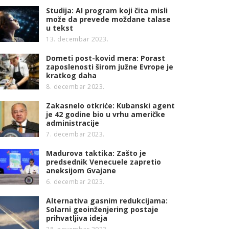
Studija: AI program koji čita misli
može da prevede moždane talase
u tekst
13. decembar 2023.
Dometi post-kovid mera: Porast
zaposlenosti širom južne Evrope je
kratkog daha
8. decembar 2023.
Zakasnelo otkriće: Kubanski agent
je 42 godine bio u vrhu američke
administracije
7. decembar 2023.
Madurova taktika: Zašto je
predsednik Venecuele zapretio
aneksijom Gvajane
6. decembar 2023.
Alternativa gasnim redukcijama:
Solarni geoinženjering postaje
prihvatljiva ideja