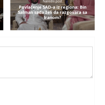
Naredni post
Povlačenje SAD-a iz regiona: Bin
Salman sada želi da razgovara sa
Iranom?