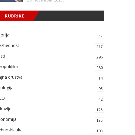
28. novembar 2023.
RUBRIKE
torija
57
ezbednost
277
sti
296
opolitika
280
jna društva
14
ologija
95
LO
42
ravlje
175
konomija
135
ehno-Nauka
103