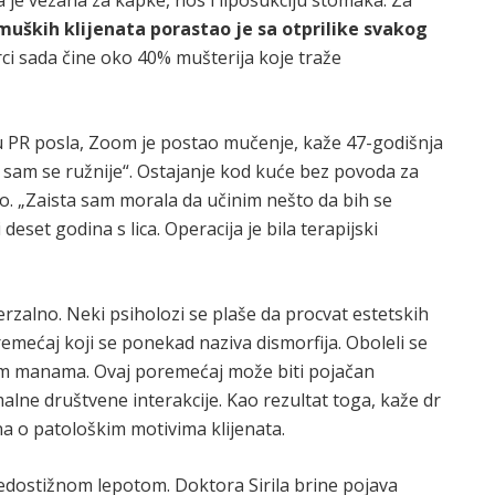
a je vezana za kapke, nos i liposukciju stomaka. Za
muških klijenata porastao je sa otprilike svakog
arci sada čine oko 40% mušterija koje traže
nju PR posla, Zoom je postao mučenje, kaže 47-godišnja
 sam se ružnije“. Ostajanje kod kuće bez povoda za
o. „Zaista sam morala da učinim nešto da bih se
deset godina s lica. Operacija je bila terapijski
erzalno. Neki psiholozi se plaše da procvat estetskih
mećaj koji se ponekad naziva dismorfija. Oboleli se
nim manama. Ovaj poremećaj može biti pojačan
e društvene interakcije. Kao rezultat toga, kaže dr
na o patološkim motivima klijenata.
nedostižnom lepotom. Doktora Sirila brine pojava