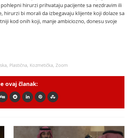
ohlepni hirurzi prihvataju pacijente sa nezdravim ili
hirurzi bi morali da izbegavaju klijente koji dolaze sa
atniji kod onih koji, manje ambiciozno, donesu svoje
tska
,
Plastična
,
Kozmetička
,
Zoom
e ovaj članak: