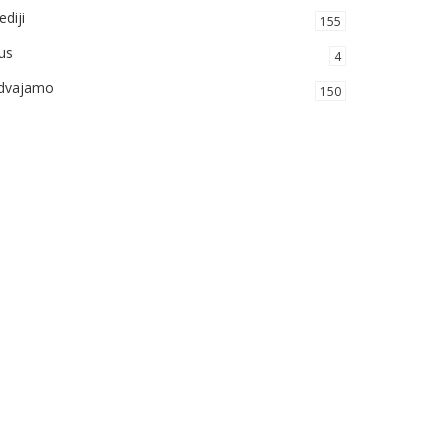
diji
155
us
4
zdvajamo
150