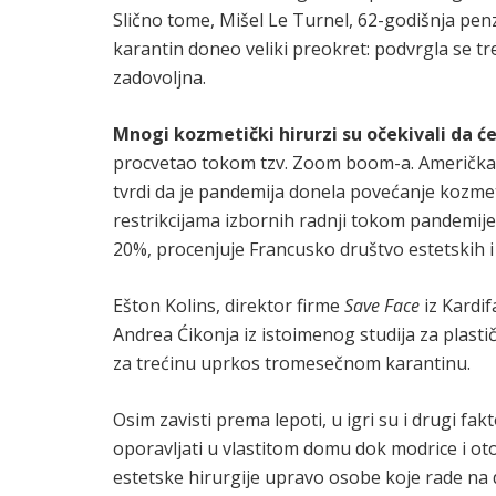
Slično tome, Mišel Le Turnel, 62-godišnja penz
karantin doneo veliki preokret: podvrgla se tr
zadovoljna.
Mnogi kozmetički hirurzi su očekivali da ć
procvetao tokom tzv. Zoom boom-a. Američka a
tvrdi da je pandemija donela povećanje kozme
restrikcijama izbornih radnji tokom pandemije
20%, procenjuje Francusko društvo estetskih i 
Ešton Kolins, direktor firme
Save Face
iz Kardif
Andrea Ćikonja iz istoimenog studija za plasti
za trećinu uprkos tromesečnom karantinu.
Osim zavisti prema lepoti, u igri su i drugi fa
oporavljati u vlastitom domu dok modrice i oto
estetske hirurgije upravo osobe koje rade na 