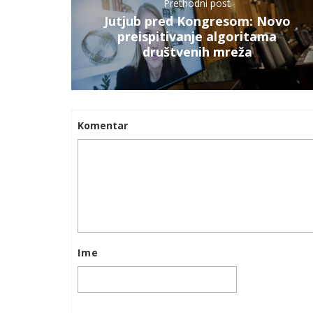
Prethodni post
Jutjub pred Kongresom: Novo
preispitivanje algoritama
društvenih mreža
Komentar
Ime