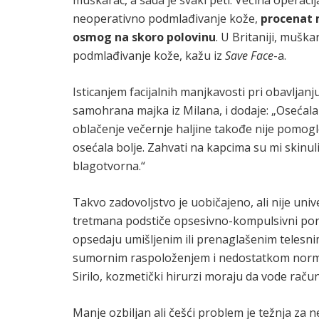
muškarac, a sada je svaki peti. Većina operacij
neoperativno podmlađivanje kože,
procenat 
osmog na skoro polovinu
. U Britaniji, mušk
podmlađivanje kože, kažu iz
Save Face
-a.
Isticanjem facijalnih manjkavosti pri obavlja
samohrana majka iz Milana, i dodaje: „Osećala
oblačenje večernje haljine takođe nije pomogl
osećala bolje. Zahvati na kapcima su mi skinuli 
blagotvorna.“
Takvo zadovoljstvo je uobičajeno, ali nije univ
tretmana podstiče opsesivno-kompulsivni pore
opsedaju umišljenim ili prenaglašenim teles
sumornim raspoloženjem i nedostatkom normaln
Sirilo, kozmetički hirurzi moraju da vode raču
Manje ozbiljan ali češći problem je težnja za 