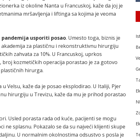
ionerka iz okoline Nanta u Francuskoj, kaže da joj je
etmanima mršavljenja i liftinga sa kojima je veoma
Is
e pandemija usporiti posao
. Umesto toga, biznis je
kademija za plastičnu i rekonstruktivnu hirurgiju
B
tičkih zahvata za 10%. U Francuskoj, uprkos
Ve
, broj kozmetičkih operacija porastao je za gotovo
Ge
plastičnih hirurga.
Ta
a u Velsu, kaže da je posao eksplodirao. U Italiji, Pjer
Ek
čnu hirurgiju u Trevizu, kaže da mu je prihod porastao
N
Zd
ktori. Usled porasta rada od kuće, pacijenti se mogu
E
ci ne splasnu. Pokazalo se da su najveći klijenti skupe
daljinu. U normalnim okolnostima odsustvo s posla je
T