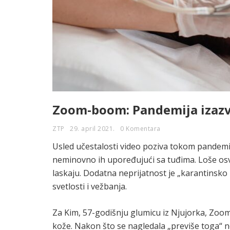
Zoom-boom: Pandemija izazva
ZTP
29. april 2021.
0 Komentara
Usled učestalosti video poziva tokom pandemij
neminovno ih upoređujući sa tuđima. Loše osve
laskaju. Dodatna neprijatnost je „karantinsko
svetlosti i vežbanja.
Za Kim, 57-godišnju glumicu iz Njujorka, Zoom 
kože. Nakon što se nagledala „previše toga“ nep