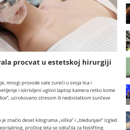
la procvat u estetskoj hirurgiji
e, mnogi provode sate zureći u svoja lica i
tljenje i iskrivljeni uglovi laptop kamera retko kome
 lice”, uzrokovano stresom ili nedostatkom sunčeve
je značio deset kilograma „viška” i „bledunjavi“ izgled
rijatnog, prošlog leta se odlučila za fejslifting.