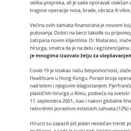
velika prepreka, ali je sada oporavak olakšan
tragove operacije nosa, brade, obraza ili vilice.
Većina ovih zahvata finansirana je novcem koj
putovanja. Dobici na berzi takođe su pripomogl
zatrpana novim klijentima. Dr Mataraso, inače
hirurga, smatra da je na delu i egzistencijalna
je mnogima izazvalo želju za ulepšavanje
Covid-19 je istakao našu bespomoćnost, slaže s
Healthcare u Hong Kongu. Porast broja operac
nad telom i njegovim blagostanjem. Pjerfrančes
plastičnih hirurga u Rimu, podseća na svetski
11. septembra 2001., kao i nakon globalne fina
rekordnim porastom estetskih zahvata (12%) u I
Hirurzi su zapazili još jedan neobičan trend: pr