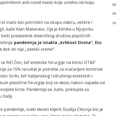
 upotrebom anti-covid maski koje uredno skrivaju
Me
Pl
i bi inače bio potrošen na skupu odeću, večere i
I
i, kaže Alan Mataraso, čija je klinika u Njujorku
 bivši predsednik Američkog društva plastičnih
 zebnja;
pandemija je istakla „krhkost života“, što
m
dok im nije „isteklo vreme”.
e Riči Čen, šef estetske hirurgije na klinici OT&P
ija za 15% rezultat je potrebe za vraćanjem kontrole
ko Sirilo, šef italijanskog Udruženja estetskih i
 bum plastične hirurgije koji se desio nakon napada od
nsijske krize. Pandemija se, kaže, poklopila sa
taliji.
e pandemije, svaki deseti klijent Studija Ćikonja bio je