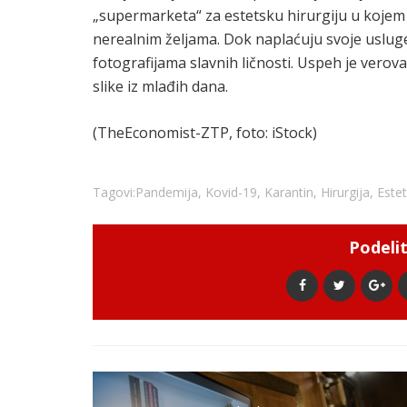
„supermarketa“ za estetsku hirurgiju u kojem p
nerealnim željama. Dok naplaćuju svoje usluge, 
fotografijama slavnih ličnosti. Uspeh je verov
slike iz mlađih dana.
(TheEconomist-ZTP, foto: iStock)
Tagovi:
Pandemija
,
Kovid-19
,
Karantin
,
Hirurgija
,
Este
Podelit