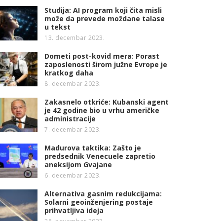
Studija: AI program koji čita misli
može da prevede moždane talase
u tekst
13. decembar 2023.
Dometi post-kovid mera: Porast
zaposlenosti širom južne Evrope je
kratkog daha
8. decembar 2023.
Zakasnelo otkriće: Kubanski agent
je 42 godine bio u vrhu američke
administracije
7. decembar 2023.
Madurova taktika: Zašto je
predsednik Venecuele zapretio
aneksijom Gvajane
6. decembar 2023.
Alternativa gasnim redukcijama:
Solarni geoinženjering postaje
prihvatljiva ideja