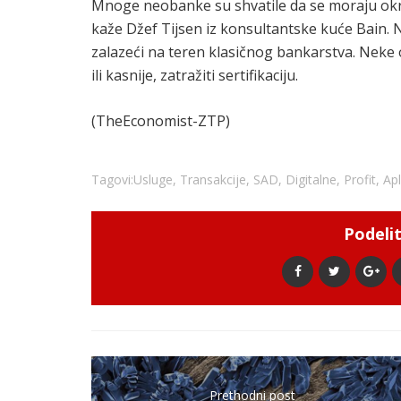
Mnoge neobanke su shvatile da se moraju okre
kaže Džef Tijsen iz konsultantske kuće Bain. N
zalazeći na teren klasičnog bankarstva. Neke 
ili kasnije, zatražiti sertifikaciju.
(TheEconomist-ZTP)
Tagovi:
Usluge
,
Transakcije
,
SAD
,
Digitalne
,
Profit
,
Apl
Podelit
Prethodni post