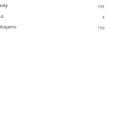
diji
155
us
4
zdvajamo
150