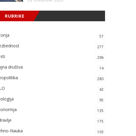
28. novembar 2023.
RUBRIKE
torija
57
ezbednost
277
sti
296
jna društva
14
opolitika
280
LO
42
ologija
95
konomija
135
ravlje
175
ehno-Nauka
103