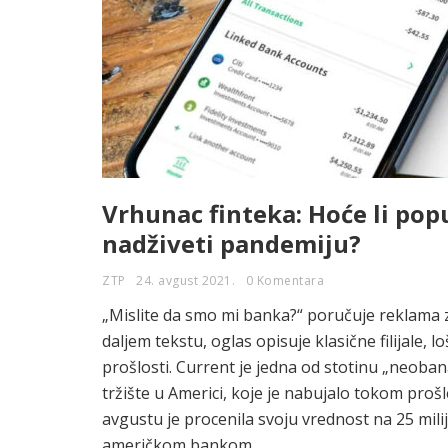
Vrhunac finteka: Hoće li pop
nadživeti pandemiju?
ZTP
24. avgust 2021.
0 Komentara
„Mislite da smo mi banka?“ poručuje reklama 
daljem tekstu, oglas opisuje klasične filijale, 
prošlosti. Current je jedna od stotinu „neob
tržište u Americi, koje je nabujalo tokom proš
avgustu je procenila svoju vrednost na 25 milij
američkom bankom.