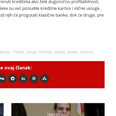
nuti kreditima ako žele dugoročnu profitabilnost,
eke su već ponudile kreditne kartice i slične usluge,
od njih će progutati klasične banke, dok će druge, pre
ikacije
,
Tržište
,
Onlajn
,
Internet
,
Klijenti
,
Banke
,
Korisnici
e ovaj članak:
Naredni post