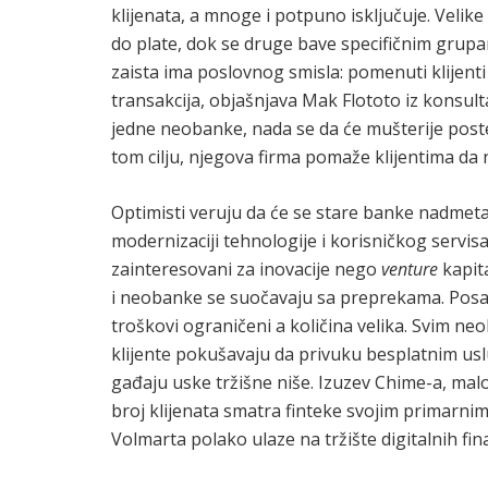
klijenata, a mnoge i potpuno isključuje. Veli
do plate, dok se druge bave specifičnim grup
zaista ima poslovnog smisla: pomenuti klijenti
transakcija, objašnjava Mak Flototo iz konsult
jedne neobanke, nada se da će mušterije postep
tom cilju, njegova firma pomaže klijentima da
Optimisti veruju da će se stare banke nadme
modernizaciji tehnologije i korisničkog servis
zainteresovani za inovacije nego
venture
kapita
i neobanke se suočavaju sa preprekama. Posa
troškovi ograničeni a količina velika. Svim neo
klijente pokušavaju da privuku besplatnim us
gađaju uske tržišne niše. Izuzev Chime-a, malo 
broj klijenata smatra finteke svojim primarni
Volmarta polako ulaze na tržište digitalnih fina