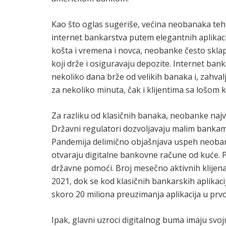
Kao što oglas sugeriše, većina neobanaka tehn
internet bankarstva putem elegantnih aplikaci
košta i vremena i novca, neobanke često skla
koji drže i osiguravaju depozite. Internet ba
nekoliko dana brže od velikih banaka i, zahval
za nekoliko minuta, čak i klijentima sa lošom 
Za razliku od klasičnih banaka, neobanke naj
Državni regulatori dozvoljavaju malim banka
Pandemija delimično objašnjava uspeh neoban
otvaraju digitalne bankovne račune od kuće. 
državne pomoći. Broj mesečno aktivnih klijena
2021, dok se kod klasičnih bankarskih aplikac
skoro 20 miliona preuzimanja aplikacija u prvo
Ipak, glavni uzroci digitalnog buma imaju svoju