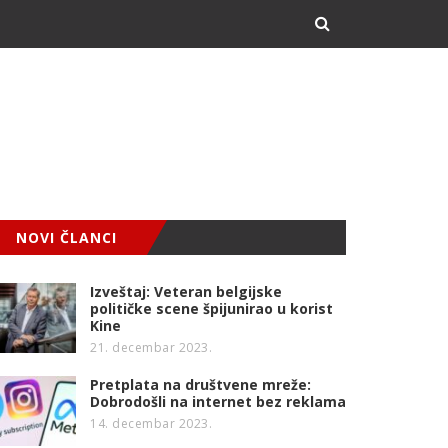
NOVI ČLANCI
Izveštaj: Veteran belgijske
političke scene špijunirao u korist
Kine
21. decembar 2023.
Pretplata na društvene mreže:
Dobrodošli na internet bez reklama
14. decembar 2023.