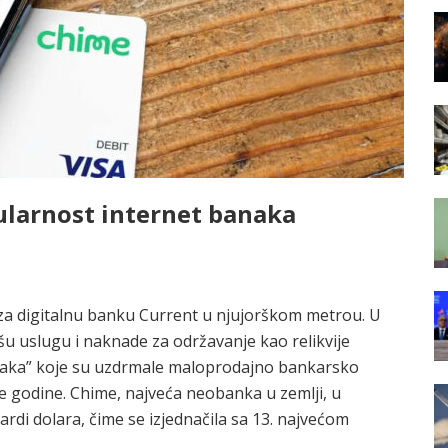
ularnost internet banaka
za digitalnu banku Current u njujorškom metrou. U
lošu uslugu i naknade za održavanje kao relikvije
anaka” koje su uzdrmale maloprodajno bankarsko
le godine. Chime, najveća neobanka u zemlji, u
ardi dolara, čime se izjednačila sa 13. najvećom