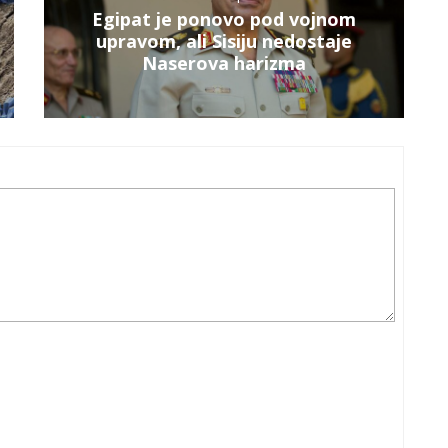
Egipat je ponovo pod vojnom
upravom, ali Sisiju nedostaje
Naserova harizma