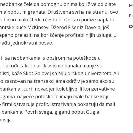
ke neobanke žele da pomognu onima koji žive od plate
Me
ama poput migranata. Društvena svrha na stranu, ovo
Pl
 obično malo štede i često troše, što podiže naplatu
I
antske kuće McKinsey. Džerod Fišer iz Dave-a, još
eno prelaziti na korišćenje profitabilnijih usluga. U
 nađu jednokratni posao.
tati sa neobankama, s obzirom na poteškoće u
a. Takođe, akcionari klasičnih banaka manje su
listi, kaže Skot Galovej sa Njujorškog univerziteta. Ali
o zasnovan na transakcijama održiv je samo ako su
bankama „curi” novac jer kolebljive ili konzervativne
lugama; najveće poteškoće imaju male banke koje
firmi ostvaruje profit. Istraživanja pokazuju da mali
m bankama. Povrh svega, giganti poput Gugla i
nsija.