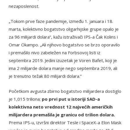
nezaposlenost.
„Tokom prve faze pandemije, između 1. januara i 18.
marta, kolektivno bogatstvo oligarhijske grupe opalo je
za 96 milijardi dolara“, kažu istraživači IPS-a Čak Kolins i
Omar Okampo. „Ali njihovo bogatstvo se brzo oporavilo
i premašilo nivo zabeležen na Forbsovoj listi iz
septembra 2019. Jedini izuzetak je Voren Bafet, koji je
ima 2 milijarde dolara manje nego septembra 2019, ali
je trenutno težak 80 milijardi dolara.“
Početkom avgusta zbirno bogatstvo milijardera dostiglo
je 1,015 triliona;
po prvi put u istoriji SAD-a
kolektivna neto vrednost 12 najvećih američkih
milijardera premašila je granicu od trilion dolara.
Prema IPS-u, izvršni direktor Tesle i SpaceX-a Elon Mask