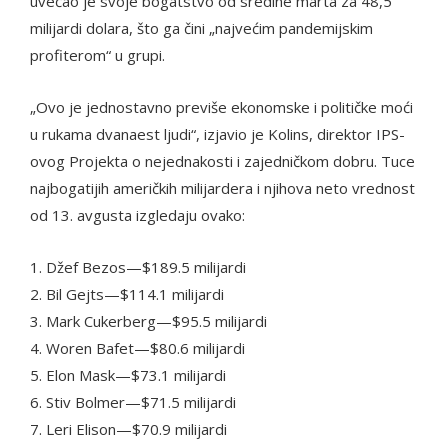
uvećao je svoje bogatstvo od sredine marta za 48,5
milijardi dolara, što ga čini „najvećim pandemijskim
profiterom“ u grupi.
„Ovo je jednostavno previše ekonomske i političke moći
u rukama dvanaest ljudi“, izjavio je Kolins, direktor IPS-
ovog Projekta o nejednakosti i zajedničkom dobru. Tuce
najbogatijih američkih milijardera i njihova neto vrednost
od 13. avgusta izgledaju ovako:
1. Džef Bezos—$189.5 milijardi
2. Bil Gejts—$114.1 milijardi
3. Mark Cukerberg—$95.5 milijardi
4. Woren Bafet—$80.6 milijardi
5. Elon Mask—$73.1 milijardi
6. Stiv Bolmer—$71.5 milijardi
7. Leri Elison—$70.9 milijardi