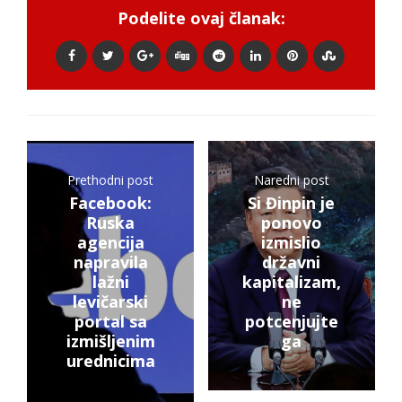
Podelite ovaj članak:
Prethodni post
Naredni post
Facebook:
Si Đinpin je
Ruska
ponovo
agencija
izmislio
napravila
državni
lažni
kapitalizam,
levičarski
ne
portal sa
potcenjujte
izmišljenim
ga
urednicima