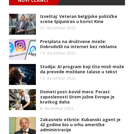
NOVI ČLANCI
Izveštaj: Veteran belgijske političke
scene špijunirao u korist Kine
21. decembar 2023.
Pretplata na društvene mreže:
Dobrodošli na internet bez reklama
14. decembar 2023.
Studija: AI program koji čita misli može
da prevede moždane talase u tekst
13. decembar 2023.
Dometi post-kovid mera: Porast
zaposlenosti širom južne Evrope je
kratkog daha
8. decembar 2023.
Zakasnelo otkriće: Kubanski agent je
42 godine bio u vrhu američke
administracije