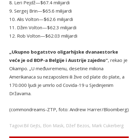
8. Leri Pejdž—$67.4 milijardi
9. Sergej Brin—$65.6 milijardi
10. Alis Volton—$62.6 milijardi
11. Džim Volton—$62.3 milijardi
12. Rob Volton—$62.03 milijardi
„Ukupno bogatstvo oligarhijske dvanaestorke
veće je od BDP-a Belgije i Austrije zajedno“
, rekao je
Okampo. „U međuvremenu, desetine miliona
Amerikanaca su nezaposleni ili žive od plate do plate, a
170.000 ljudi je umrlo od Covida-19 u Sjedinjenim
Državama.
(commondreams-ZTP, foto: Andrew Harrer/Bloomberg)
Tagovi:
Bil Gejts
,
Elon Mask
,
Džef Bezos
,
Mark Cukerberg