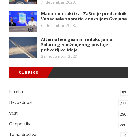
7. decembar 2023.
Madurova taktika: Zašto je predsednik
Venecuele zapretio aneksijom Gvajane
6. decembar 2023.
Alternativa gasnim redukcijama:
Solarni geoinženjering postaje
prihvatljiva ideja
28. novembar 2023.
RUBRIKE
Istorija
57
Bezbednost
277
Vesti
296
Geopolitika
280
Tajna društva
14