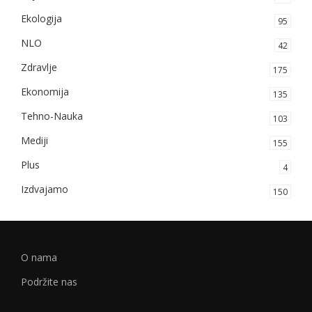
Ekologija
95
NLO
42
Zdravlje
175
Ekonomija
135
Tehno-Nauka
103
Mediji
155
Plus
4
Izdvajamo
150
O nama
Podržite nas