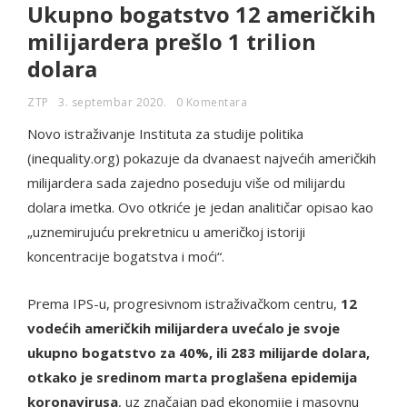
Ukupno bogatstvo 12 američkih
milijardera prešlo 1 trilion
dolara
ZTP
3. septembar 2020.
0 Komentara
Novo istraživanje Instituta za studije politika
(inequality.org) pokazuje da dvanaest najvećih američkih
milijardera sada zajedno poseduju više od milijardu
dolara imetka. Ovo otkriće je jedan analitičar opisao kao
„uznemirujuću prekretnicu u američkoj istoriji
koncentracije bogatstva i moći“.
Prema IPS-u, progresivnom istraživačkom centru,
12
vodećih američkih milijardera uvećalo je svoje
ukupno bogatstvo za 40%, ili 283 milijarde dolara,
otkako je sredinom marta proglašena epidemija
koronavirusa
, uz značajan pad ekonomije i masovnu