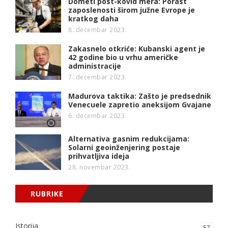
Dometi post-kovid mera: Porast
zaposlenosti širom južne Evrope je
kratkog daha
8. decembar 2023.
Zakasnelo otkriće: Kubanski agent je
42 godine bio u vrhu američke
administracije
7. decembar 2023.
Madurova taktika: Zašto je predsednik
Venecuele zapretio aneksijom Gvajane
6. decembar 2023.
Alternativa gasnim redukcijama:
Solarni geoinženjering postaje
prihvatljiva ideja
28. novembar 2023.
RUBRIKE
Istorija
57