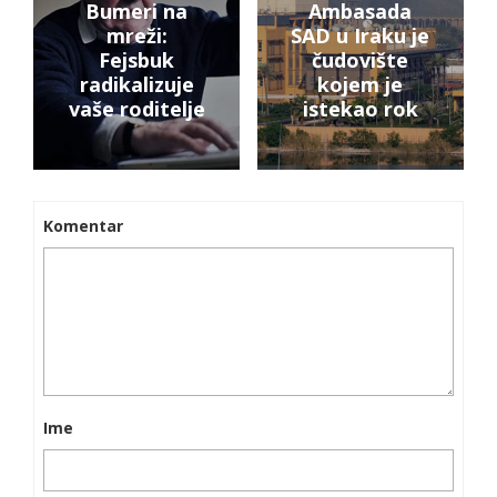
Bumeri na
Ambasada
mreži:
SAD u Iraku je
Fejsbuk
čudovište
radikalizuje
kojem je
vaše roditelje
istekao rok
Komentar
Ime