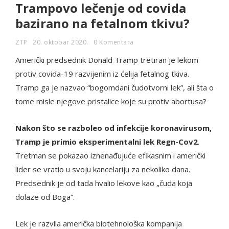
Trampovo lečenje od covida
bazirano na fetalnom tkivu?
ZTP
20. oktobar 2020.
0 Komentara
Američki predsednik Donald Tramp tretiran je lekom
protiv covida-19 razvijenim iz ćelija fetalnog tkiva.
Tramp ga je nazvao “bogomdani čudotvorni lek”, ali šta o
tome misle njegove pristalice koje su protiv abortusa?
Nakon što se razboleo od infekcije koronavirusom,
Tramp je primio eksperimentalni lek Regn-Cov2
.
Tretman se pokazao iznenađujuće efikasnim i američki
lider se vratio u svoju kancelariju za nekoliko dana.
Predsednik je od tada hvalio lekove kao „čuda koja
dolaze od Boga“.
Lek je razvila američka biotehnološka kompanija