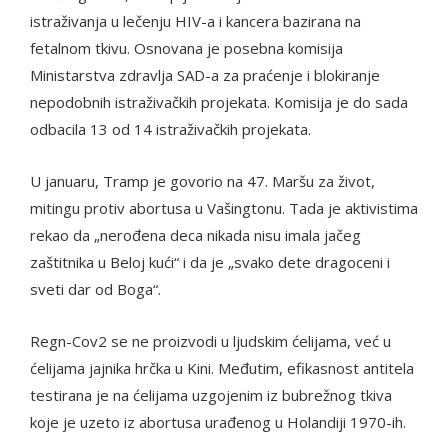
istraživanja u lečenju HIV-a i kancera bazirana na
fetalnom tkivu. Osnovana je posebna komisija
Ministarstva zdravlja SAD-a za praćenje i blokiranje
nepodobnih istraživačkih projekata. Komisija je do sada
odbacila 13 od 14 istraživačkih projekata.
U januaru, Tramp je govorio na 47. Maršu za život,
mitingu protiv abortusa u Vašingtonu. Tada je aktivistima
rekao da „nerođena deca nikada nisu imala jačeg
zaštitnika u Beloj kući“ i da je „svako dete dragoceni i
sveti dar od Boga“.
Regn-Cov2 se ne proizvodi u ljudskim ćelijama, već u
ćelijama jajnika hrčka u Kini. Međutim, efikasnost antitela
testirana je na ćelijama uzgojenim iz bubrežnog tkiva
koje je uzeto iz abortusa urađenog u Holandiji 1970-ih.