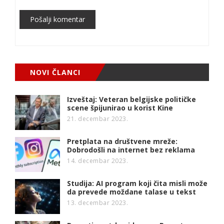
Pošalji komentar
NOVI ČLANCI
Izveštaj: Veteran belgijske političke
scene špijunirao u korist Kine
21. decembar 2023.
Pretplata na društvene mreže:
Dobrodošli na internet bez reklama
14. decembar 2023.
Studija: AI program koji čita misli može
da prevede moždane talase u tekst
13. decembar 2023.