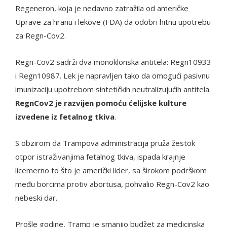
Regeneron, koja je nedavno zatražila od američke
Uprave za hranu i lekove (FDA) da odobri hitnu upotrebu
za Regn-Cov2.
Regn-Cov2 sadrži dva monoklonska antitela: Regn10933
i Regn10987. Lek je napravljen tako da omogući pasivnu
imunizaciju upotrebom sintetičkih neutralizujućih antitela.
RegnCov2 je razvijen pomoću ćelijske kulture
izvedene iz fetalnog tkiva
.
S obzirom da Trampova administracija pruža žestok
otpor istraživanjima fetalnog tkiva, ispada krajnje
licemerno to što je američki lider, sa širokom podrškom
među borcima protiv abortusa, pohvalio Regn-Cov2 kao
nebeski dar.
Prošle godine, Tramp je smanjio budžet za medicinska