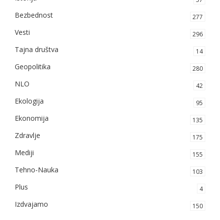
Bezbednost
277
Vesti
296
Tajna društva
14
Geopolitika
280
NLO
42
Ekologija
95
Ekonomija
135
Zdravlje
175
Mediji
155
Tehno-Nauka
103
Plus
4
Izdvajamo
150