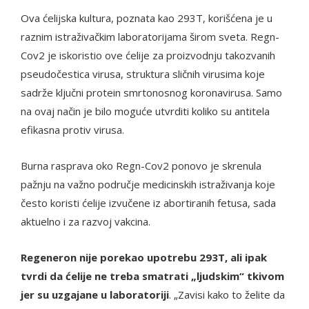
Ova ćelijska kultura, poznata kao 293T, korišćena je u
raznim istraživačkim laboratorijama širom sveta. Regn-
Cov2 je iskoristio ove ćelije za proizvodnju takozvanih
pseudočestica virusa, struktura sličnih virusima koje
sadrže ključni protein smrtonosnog koronavirusa. Samo
na ovaj način je bilo moguće utvrditi koliko su antitela
efikasna protiv virusa.
Burna rasprava oko Regn-Cov2 ponovo je skrenula
pažnju na važno područje medicinskih istraživanja koje
često koristi ćelije izvučene iz abortiranih fetusa, sada
aktuelno i za razvoj vakcina.
Regeneron nije porekao upotrebu 293T, ali ipak
tvrdi da ćelije ne treba smatrati „ljudskim“ tkivom
jer su uzgajane u laboratoriji
. „Zavisi kako to želite da