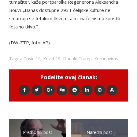
tumačite“, kaže portparolka Regenerona Aleksandra
Bouvi. „Danas dostupne 293T ćelijske kulture ne
smatraju se fetalnim tkivom, a mi inače nismo koristili
fetalno tkivo.“
(DW-ZTP, foto: AP)
Tagovi:
Covid 19
,
Kovid-19
,
Donald Tramp
,
Koronavirus
Podelite ovaj članak:
Prethodni post
Naredni post