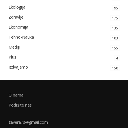
Ekologija
95
Zdravlje
175
Ekonomija
135
Tehno-Nauka
103
Mediji
155
Plus
4
Izdvajamo
150
O nama
Podržite nas
zavera.rs@gmail.com