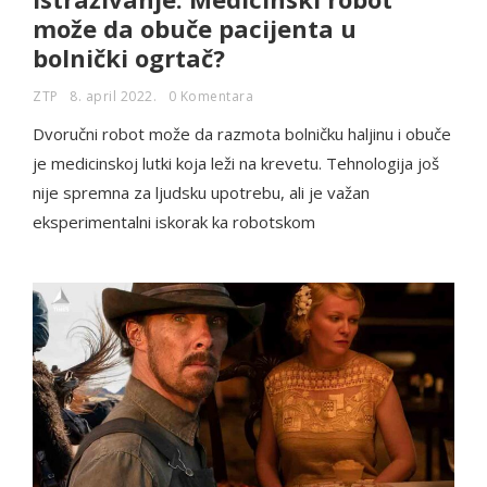
može da obuče pacijenta u
bolnički ogrtač?
ZTP
8. april 2022.
0 Komentara
Dvoručni robot može da razmota bolničku haljinu i obuče
je medicinskoj lutki koja leži na krevetu. Tehnologija još
nije spremna za ljudsku upotrebu, ali je važan
eksperimentalni iskorak ka robotskom