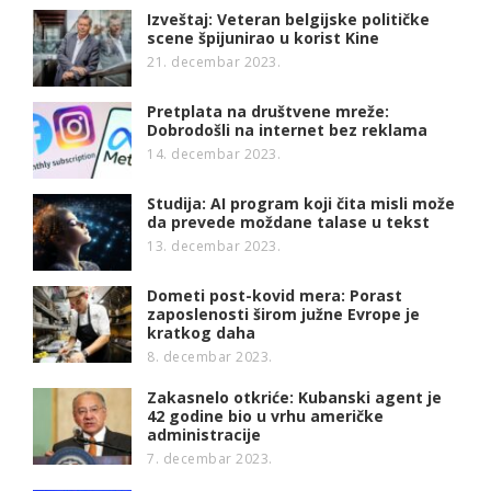
Izveštaj: Veteran belgijske političke
scene špijunirao u korist Kine
21. decembar 2023.
Pretplata na društvene mreže:
Dobrodošli na internet bez reklama
14. decembar 2023.
Studija: AI program koji čita misli može
da prevede moždane talase u tekst
13. decembar 2023.
Dometi post-kovid mera: Porast
zaposlenosti širom južne Evrope je
kratkog daha
8. decembar 2023.
Zakasnelo otkriće: Kubanski agent je
42 godine bio u vrhu američke
administracije
7. decembar 2023.