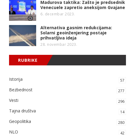
Madurova taktika: Zašto je predsednik
Venecuele zapretio aneksijom Gvajane
6. decembar 2023.
Alternativa gasnim redukcijama:
Solarni geoinženjering postaje
prihvatljiva ideja
28. novembar 2023.
RUBRIKE
Istorija
57
Bezbednost
277
Vesti
296
Tajna društva
14
Geopolitika
280
NLO
42