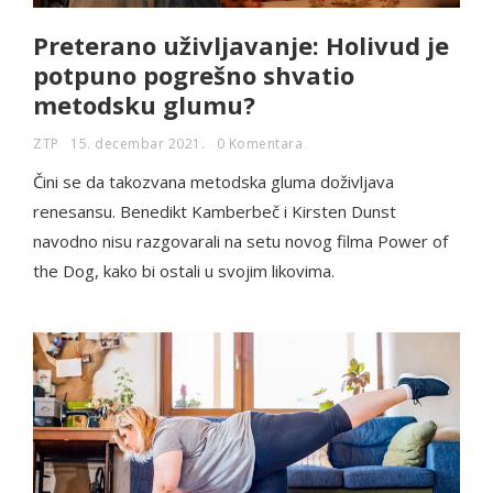
Preterano uživljavanje: Holivud je
potpuno pogrešno shvatio
metodsku glumu?
ZTP
15. decembar 2021.
0 Komentara
Čini se da takozvana metodska gluma doživljava
renesansu. Benedikt Kamberbeč i Kirsten Dunst
navodno nisu razgovarali na setu novog filma Power of
the Dog, kako bi ostali u svojim likovima.