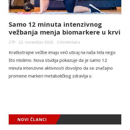
Samo 12 minuta intenzivnog
vežbanja menja biomarkere u krvi
ZTP
22. novembar 2020.
0 Komentara
Kratkotrajne vežbe imaju veći uticaj na naša tela nego
što mislimo. Nova studija pokazuje da je samo 12
minuta intenzivne aktivnosti dovoljno da se značajno
promene markeri metaboličkog zdravlja u
NOVI ČLANCI