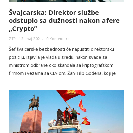
Švajcarska: Direktor službe
odstupio sa dužnosti nakon afere
„Crypto”
ZTP
13. maj 2021.
0 Komentara
Šef švajcarske bezbednosti će napustiti direktorsku
poziciju, izjavila je vlada u sredu, nakon svađe sa
ministrom odbrane oko skandala sa kriptografskom
firmom i vezama sa CIA-om. Žan-Filip Godena, koji je