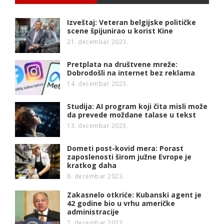
Izveštaj: Veteran belgijske političke
scene špijunirao u korist Kine
21. decembar 2023.
Pretplata na društvene mreže:
Dobrodošli na internet bez reklama
14. decembar 2023.
Studija: AI program koji čita misli može
da prevede moždane talase u tekst
13. decembar 2023.
Dometi post-kovid mera: Porast
zaposlenosti širom južne Evrope je
kratkog daha
8. decembar 2023.
Zakasnelo otkriće: Kubanski agent je
42 godine bio u vrhu američke
administracije
7. decembar 2023.