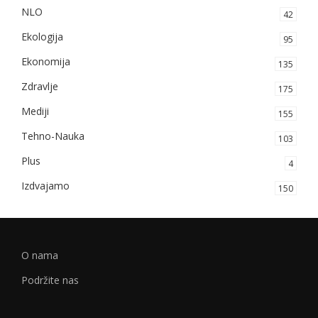
NLO
42
Ekologija
95
Ekonomija
135
Zdravlje
175
Mediji
155
Tehno-Nauka
103
Plus
4
Izdvajamo
150
O nama
Podržite nas