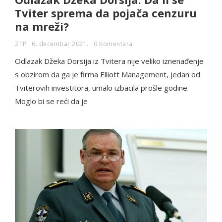
Tviter sprema da pojača cenzuru
na mreži?
ZTP
6. decembar 2021.
0 Komentara
Odlazak Džeka Dorsija iz Tvitera nije veliko iznenađenje
s obzirom da ga je firma Elliott Management, jedan od
Tviterovih investitora, umalo izbacila prošle godine.
Moglo bi se reći da je