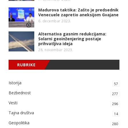
Madurova taktika: Zašto je predsednik
Venecuele zapretio aneksijom Gvajane
6. decembar 2023.
Alternativa gasnim redukcijama:
Solarni geoinženjering postaje
prihvatljiva ideja
28. novembar 2023.
RUBRIKE
Istorija
57
Bezbednost
277
Vesti
296
Tajna društva
14
Geopolitika
280