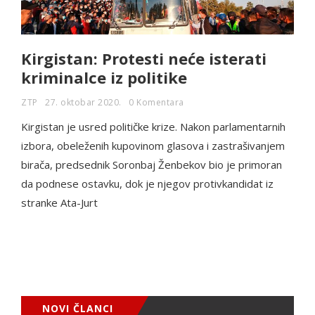
Kirgistan: Protesti neće isterati
kriminalce iz politike
ZTP
27. oktobar 2020.
0 Komentara
Kirgistan je usred političke krize. Nakon parlamentarnih
izbora, obeleženih kupovinom glasova i zastrašivanjem
birača, predsednik Soronbaj Ženbekov bio je primoran
da podnese ostavku, dok je njegov protivkandidat iz
stranke Ata-Jurt
NOVI ČLANCI