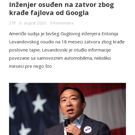
Inženjer osuđen na zatvor zbog
krađe fajlova od Googla
ZTP
6. avgust 2020.
0 Komentara
Američki sudija je bivšeg Guglovog inženjera Entonija
Levandovskog osudio na 18 meseci zatvora zbog krađe
poslovne tajne; Levandovski je otuđio informacije
povezane sa samovoznim automobilima, nekoliko
meseci pre nego što