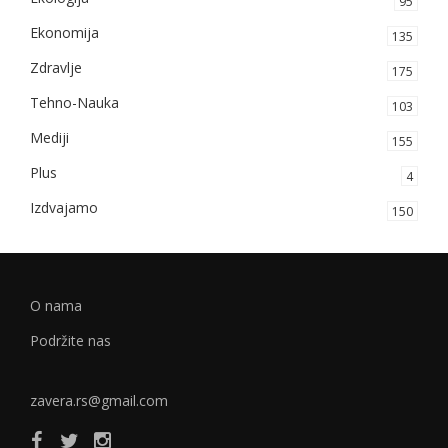
95
Ekonomija
135
Zdravlje
175
Tehno-Nauka
103
Mediji
155
Plus
4
Izdvajamo
150
O nama
Podržite nas
zavera.rs@gmail.com