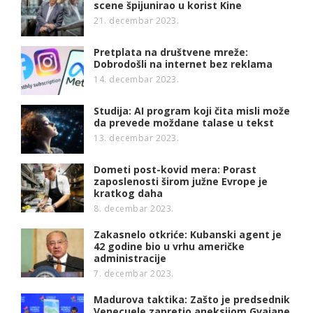
scene špijunirao u korist Kine
21. decembar 2023.
Pretplata na društvene mreže:
Dobrodošli na internet bez reklama
14. decembar 2023.
Studija: AI program koji čita misli može
da prevede moždane talase u tekst
13. decembar 2023.
Dometi post-kovid mera: Porast
zaposlenosti širom južne Evrope je
kratkog daha
8. decembar 2023.
Zakasnelo otkriće: Kubanski agent je
42 godine bio u vrhu američke
administracije
7. decembar 2023.
Madurova taktika: Zašto je predsednik
Venecuele zapretio aneksijom Gvajane