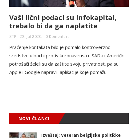
Vaši lični podaci su infokapital,
trebalo bi da ga naplatite
ZTP
28. jul 2020.
0 Komentara
Praćenje kontakata bilo je pomalo kontroverzno
sredstvo u borbi protiv koronavirusa u SAD-u. Američki
potrošači želeli su da zaštite svoju privatnost, pa su
Apple i Google napravili aplikacije koje pomažu
NOVI ČLANCI
Izveštaj: Veteran belgijske političke