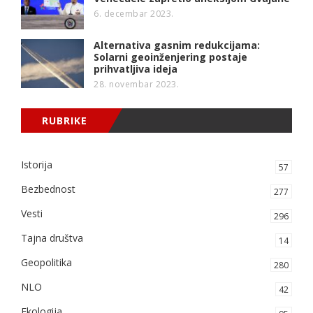
6. decembar 2023.
Alternativa gasnim redukcijama:
Solarni geoinženjering postaje
prihvatljiva ideja
28. novembar 2023.
RUBRIKE
Istorija
57
Bezbednost
277
Vesti
296
Tajna društva
14
Geopolitika
280
NLO
42
Ekologija