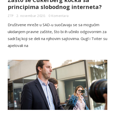
principima slobodnog interneta?
ZTP
2. novembar 2020.
0 Komentara
Društvene mreže u SAD-u suočavaju se sa mogućim
ukidanjem pravne zaštite, što bi ih učinilo odgovornim za
sadržaj koji se deli na njihovim sajtovima. Gugl i Tviter su
apelovali na