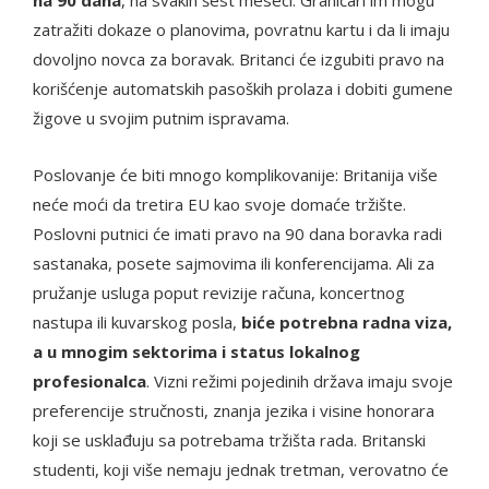
zatražiti dokaze o planovima, povratnu kartu i da li imaju
dovoljno novca za boravak. Britanci će izgubiti pravo na
korišćenje automatskih pasoških prolaza i dobiti gumene
žigove u svojim putnim ispravama.
Poslovanje će biti mnogo komplikovanije: Britanija više
neće moći da tretira EU kao svoje domaće tržište.
Poslovni putnici će imati pravo na 90 dana boravka radi
sastanaka, posete sajmovima ili konferencijama. Ali za
pružanje usluga poput revizije računa, koncertnog
nastupa ili kuvarskog posla,
biće potrebna radna viza,
a u mnogim sektorima i status lokalnog
profesionalca
. Vizni režimi pojedinih država imaju svoje
preferencije stručnosti, znanja jezika i visine honorara
koji se usklađuju sa potrebama tržišta rada. Britanski
studenti, koji više nemaju jednak tretman, verovatno će