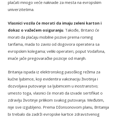
plaćati mnogo veće naknade za mesta na evropskim
univerzitetima.
Vlasnici vozila će morati da imaju zeleni karton i
dokaz o važećem osiguranju
. Takođe, Britanci će
morati da plaćaju mobilne pozive prema roming
tarifama, mada to zavisi od dogovora operatera sa
evropskim kolegama; veliki operateri, poput Vodafona,
imaće jače pregovaračke pozicije od manjih.
Britanija ispada iz elektronskog pasoškog režima za
kućne ljubimce, koji evidentira vakcinaciju životinja i
dozvoljava putovanje sa ljubimcem u inostranstvo;
umesto toga, vlasnici će morati da izvade sertifikat o
zdravlju životinje prilikom svakog putovanja. Međutim,
nije sve izgubljeno. Prema Džonsonovom planu, Britanija
bi trebalo da zadrži evropske kartice zdravstvenog