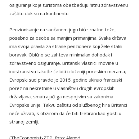
osiguranja koje turistima obezbeđuju hitnu zdravstvenu
zaštitu dok su na kontinentu.
Penzionisanje na sunčanom jugu biće znatno teže,
posebno za osobe sa manjim primanjima. Svaka država
ima svoja pravila za strane penzionere koji žele stalni
boravak. Obično se zahteva minimalan dohodak i
zdravstveno osiguranje. Britanski vlasnici imovine u
inostranstvu takođe će biti izloženiji poreskim merama;
Evropski sud pravde je 2015. godine ukinuo francuski
porez na nekretnine u vlasništvu drugih evropskih
državljana, smatrajući ga nespojivim sa zakonima
Evropske unije. Takvu zaštitu od službenog hira Britanci
neće uživati, s obzirom da će biti tretirani kao gosti u
stranoj zemlji.
(TheEconomist-ZTP, foto: Alamy)