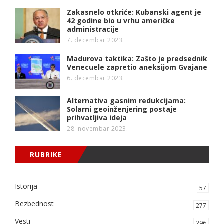
Zakasnelo otkriće: Kubanski agent je
42 godine bio u vrhu američke
administracije
7. decembar 2023.
Madurova taktika: Zašto je predsednik
Venecuele zapretio aneksijom Gvajane
6. decembar 2023.
Alternativa gasnim redukcijama:
Solarni geoinženjering postaje
prihvatljiva ideja
28. novembar 2023.
RUBRIKE
Istorija
57
Bezbednost
277
Vesti
296