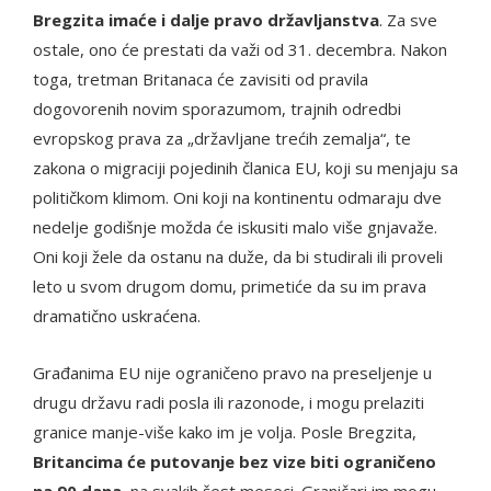
Bregzita imaće i dalje pravo državljanstva
. Za sve
ostale, ono će prestati da važi od 31. decembra. Nakon
toga, tretman Britanaca će zavisiti od pravila
dogovorenih novim sporazumom, trajnih odredbi
evropskog prava za „državljane trećih zemalja“, te
zakona o migraciji pojedinih članica EU, koji su menjaju sa
političkom klimom. Oni koji na kontinentu odmaraju dve
nedelje godišnje možda će iskusiti malo više gnjavaže.
Oni koji žele da ostanu na duže, da bi studirali ili proveli
leto u svom drugom domu, primetiće da su im prava
dramatično uskraćena.
Građanima EU nije ograničeno pravo na preseljenje u
drugu državu radi posla ili razonode, i mogu prelaziti
granice manje-više kako im je volja. Posle Bregzita,
Britancima će putovanje bez vize biti ograničeno
na 90 dana
, na svakih šest meseci. Graničari im mogu