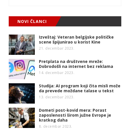
NOVI ČLANCI
Izveštaj: Veteran belgijske političke
scene špijunirao u korist Kine
21. decembar 2023.
Pretplata na društvene mreže:
Dobrodošli na internet bez reklama
14. decembar 2023.
Studija: AI program koji čita misli može
da prevede moždane talase u tekst
13. decembar 2023.
Dometi post-kovid mera: Porast
zaposlenosti širom južne Evrope je
kratkog daha
8. decembar 2023.