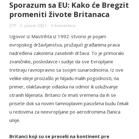
Sporazum sa EU: Kako će Bregzit
promeniti živote Britanaca
ZTP
3. januar 2021.
0 Komentara
Ugovor iz Mastrihta iz 1992. stvorio je pojam
evropskog državljanstva, pružajući građanima prava
nadređena zakonima zasebnih država. To je primoralo
zvaničnike, poslodavce i sudije da sve Evropljane
tretiraju ravnopravno sa svojim sunarodnicima. Iz ove
velike ideje proizašlo je hiljadu malih pogodnosti, na
primer, olakšavanje odlaska na odmor ili usluživanje
stranih klijenata. Britanci će imati vremena da ih se
prisete dok sa novim tamnoplavim pasošima budu čekali
u redovima za neevropljane po aerodromima članica
unije.
Britanci koji su se preselii na kontinent pre