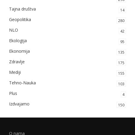
Tajna društva
14
Geopolitika
280
NLO
42
Ekologija
95
Ekonomija
135
Zdravlje
175
Mediji
155
Tehno-Nauka
103
Plus
4
Izdvajamo
150
O nama