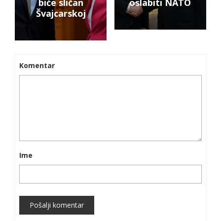
biće sličan
oslabiti NATO
Švajcarskoj
Komentar
Ime
Pošalji komentar