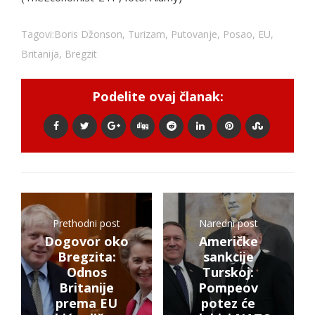
Tagovi:
Boris Džonson
,
Turizam
,
Putovanje
,
Posao
,
EU
,
Britanija
,
Bregzit
Podelite ovaj članak:
Prethodni post
Naredni post
Dogovor oko
Američke
Bregzita:
sankcije
Odnos
Turskoj:
Britanije
Pompeov
prema EU
potez će