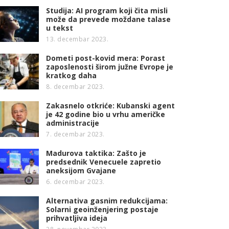
Studija: AI program koji čita misli
može da prevede moždane talase
u tekst
13. decembar 2023.
Dometi post-kovid mera: Porast
zaposlenosti širom južne Evrope je
kratkog daha
8. decembar 2023.
Zakasnelo otkriće: Kubanski agent
je 42 godine bio u vrhu američke
administracije
7. decembar 2023.
Madurova taktika: Zašto je
predsednik Venecuele zapretio
aneksijom Gvajane
6. decembar 2023.
Alternativa gasnim redukcijama:
Solarni geoinženjering postaje
prihvatljiva ideja