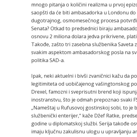
mnogo pitanja o količini realizma u prvoj epizo
saopšti da će biti ambasadorka u Londonu d
dugotrajnog, osmomesečnog procesa potvrđiva
Senata? Otkad to predsednici biraju ambasado
osnovu 2 miliona dolara jedva prikrivene, pla
Takođe, zašto tri zasebna službenika Saveta 
svakim aspektom ambasadorskog posla na svak
politika SAD-a.
Ipak, neki aktuelni i bivši zvaničnici kažu da p
legitimiteta od uobičajenog vašingtonskog poli
Drexel, famozni i sveprisutni brend koji isp
inostranstvu, što je odmah prepoznao svaki FS
„Nameštaj u Rufusovoj gostinskoj sobi, to je 
službenički enterijer,“ kaže Džef Ratke, pred
godine u diplomatskoj službi. Serija takođe 
imaju ključnu zakulisnu ulogu u upravljanju a