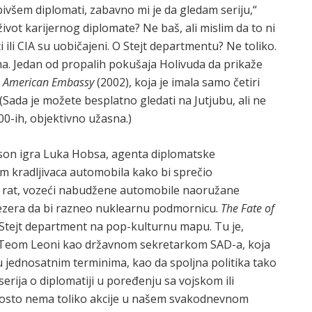
bivšem diplomati, zabavno mi je da gledam seriju,“
ivot karijernog diplomate? Ne baš, ali mislim da to ni
i ili CIA su uobičajeni. O Stejt departmentu? Ne toliko.
a. Jedan od propalih pokušaja Holivuda da prikaže
 American Embassy
(2002), koja je imala samo četiri
Sada je možete besplatno gledati ​​na Jutjubu, ali ne
00-ih, objektivno užasna.)
son igra Luka Hobsa, agenta diplomatske
m kradljivaca automobila kako bi sprečio
i rat, vozeći nabudžene automobile naoružane
ezera da bi razneo nuklearnu podmornicu.
The Fate of
vio Stejt department na pop-kulturnu mapu. Tu je,
a Teom Leoni kao državnom sekretarkom SAD-a, koja
 u jednosatnim terminima, kao da spoljna politika tako
erija o diplomatiji u poređenju sa vojskom ili
prosto nema toliko akcije u našem svakodnevnom