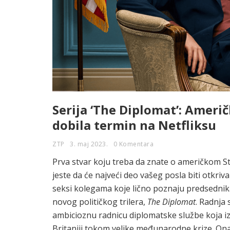
Serija ‘The Diplomat’: Ameri
dobila termin na Netfliksu
ZTP
3. maj 2023.
0 Komentara
Prva stvar koju treba da znate o američkom St
jeste da će najveći deo vašeg posla biti otkr
seksi kolegama koje lično poznaju predsednik
novog političkog trilera,
The Diplomat
. Radnja 
ambicioznu radnicu diplomatske službe koja 
Britaniji tokom velike međunarodne krize. On