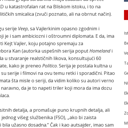
u katastrofalan rat na Bliskom istoku, i to na
ičkih smicalica (zvuči poznato, ali na obrnut način).
gu serije
Veep
, sa Vajlerkinim opasno zgodnim i
Is
i je i sam ambiciozni i oštroumni diplomata. E da, ima
i Kejt Vajler, koju potajno spremaju za
B
Debora Kan (autorka uspešnih serija poput
Homeland
i
Ve
a u stvaranje realstičnih likova, konsultujući 60
Ta
mate, kako je preneo
Politico
. Serija je postala kultna u
 serije i filmovi na ovu temu retki i sporadični. Pitao
Ge
ata šta misle o seriji, da vidim koliko su autori verno
N
 naravno, da je to napeti triler koji mora da ima dozu
Ek
laca.
E
itnih detalja, a promašuje puno krupnih detalja, ali
Zd
 jednog višeg službenika (FSO), „ako bi zaista
Me
 bi bila užasno dosadna.” Čak i kao autsajder, imao sam