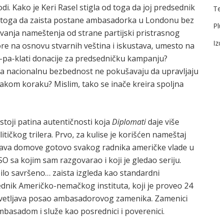
di. Kako je Keri Rasel stigla od toga da joj predsednik
T
o toga da zaista postane ambasadorka u Londonu bez
Pl
nja nameštenja od strane partijski pristrasnog
I
re na osnovu stvarnih veština i iskustava, umesto na
ti-pa-klati donacije za predsedničku kampanju?
za nacionalnu bezbednost ne pokušavaju da upravljaju
om koraku? Mislim, tako se inače kreira spoljna
ostoji patina autentičnosti koja
Diplomati
daje više
tičkog trilera. Prvo, za kulise je korišćen nameštaj
unjava domove gotovo svakog radnika američke vlade u
O sa kojim sam razgovarao i koji je gledao seriju.
bilo savršeno… zaista izgleda kao standardni
sednik Američko-nemačkog instituta, koji je proveo 24
osvetljava posao ambasadorovog zamenika. Zamenici
mbasadom i služe kao posrednici i poverenici.