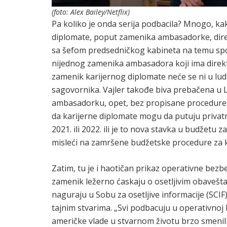
(foto: Alex Bailey/Netflix)
Pa koliko je onda serija podbacila? Mnogo, kako
diplomate, poput zamenika ambasadorke, direk
sa šefom predsedničkog kabineta na temu spo
nijednog zamenika ambasadora koji ima direktn
zamenik karijernog diplomate neće se ni u ludi
sagovornika. Vajler takođe biva prebačena u
ambasadorku, opet, bez propisane procedure 
da karijerne diplomate mogu da putuju privatni
2021. ili 2022. ili je to nova stavka u budžetu z
misleći na zamršene budžetske procedure za 
Zatim, tu je i haotičan prikaz operativne bezb
zamenik ležerno ćaskaju o osetljivim obavešt
naguraju u Sobu za osetljive informacije (SCI
tajnim stvarima. „Svi podbacuju u operativnoj
američke vlade u stvarnom životu brzo smenili, o