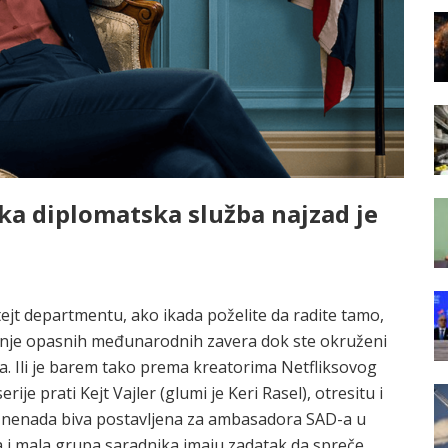
čka diplomatska služba najzad je
ejt departmentu, ako ikada poželite da radite tamo,
ivanje opasnih međunarodnih zavera dok ste okruženi
a. Ili je barem tako prema kreatorima Netfliksovog
serije prati Kejt Vajler (glumi je Keri Rasel), otresitu i
iznenada biva postavljena za ambasadora SAD-a u
a i mala grupa saradnika imaju zadatak da spreče