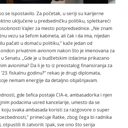
 se ispostavilo. Za početak, u seriji su karijerne
tno uključene u predsedničku politiku, spletkareći
sobnosti Vajler za mesto potpredsednice. „Ne znam
u vezu sa šefom kabineta, ali čak i da ima, nijedan
lu pačati u domaću politiku,“ kaže jedan od
 London privatnim avionom nakon što je imenovana za
u Senatu. „Gde je u budžetskim izdacima prikazano
m avionima? Da li je to iz preostalog finansiranja za
a ‘23. fiskalnu godinu?“ rekao je drugi diplomata,
koje nemam energije da detaljno objašnjavam.
ednosti, gde šefica postaje CIA-e, ambasadorka i njen
ajnim podacima usred kancelarije, umesto da se
F) koju svaka ambasada koristi za razgovore o super
 bezbednosti,” primećuje Ratke, zbog čega bi radnika
tpustili ili zatvorili. Ipak, sve ono što serija