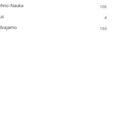
ehno-Nauka
103
us
4
zdvajamo
150