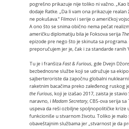
pogrešno prikazuje nije toliko ni važno. „Kao 
dodaje Ratke. „Da li vam ona prikazuje realan ž
ne pokušava.“ Filmovi i serije o američkoj vojsc
A ono što se snima obično nema pečat realizm
američku diplomatiju bila je Foksova serija
The
epizode ​​pre nego što je skinuta sa programa. (
preporučujem jer je, čak i za standarde ranih ‘
Tu je i franšiza
Fast & Furious
, gde Dvejn Džon
bezbednosne službe koji se udružuje sa ekipo
sajberteroriste da započnu globalni nuklearn
raketnim bacačima preko zaleđenog ruskog j
the Furious
, koji je izašao 2017, zaista je sta
naravno, i
Madam Secretary
, CBS-ova serija s
uspeva da reši ozbiljne spoljnopolitičke krize
funkcioniše u stvarnom životu. Toliko je malo s
obaveštajnim službama jer „stvarnost je da 