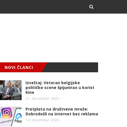
NOVI ČLANCI
Izveštaj: Veteran belgijske
političke scene špijunirao u korist
Kine
21. decembar 2023.
Pretplata na društvene mreže:
Dobrodošli na internet bez reklama
14. decembar 2023.