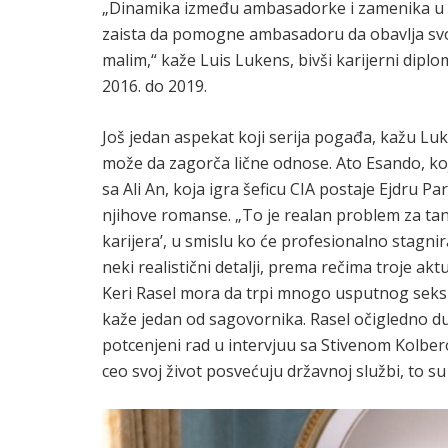
„Dinamika između ambasadorke i zamenika u se
zaista da pomogne ambasadoru da obavlja svoj 
malim,“ kaže Luis Lukens, bivši karijerni di
2016. do 2019.
Još jedan aspekat koji serija pogađa, kažu Luke
može da zagorča lične odnose. Ato Esando, koji
sa Ali An, koja igra šeficu CIA postaje Ejdru Pa
njihove romanse. „To je realan problem za tan
karijera’, u smislu ko će profesionalno stagnira
neki realistični detalji, prema rečima troje akt
Keri Rasel mora da trpi mnogo usputnog seksi
kaže jedan od sagovornika. Rasel očigledno d
potcenjeni rad u intervjuu sa Stivenom Kolber
ceo svoj život posvećuju državnoj službi, to su 