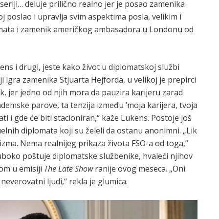
riji… deluje prilično realno jer je posao zamenika
poslao i upravlja svim aspektima posla, velikim i
plomata i zamenik američkog ambasadora u Londonu od
ns i drugi, jeste kako život u diplomatskoj službi
 igra zamenika Stjuarta Hejforda, u velikoj je prepirci
rk, jer jedno od njih mora da pauzira karijeru zarad
demske parove, ta tenzija između ’moja karijera, tvoja
ti i gde će biti stacioniran,“ kaže Lukens. Postoje još
uelnih diplomata koji su želeli da ostanu anonimni. „Lik
zma. Nema realnijeg prikaza života FSO-a od toga,“
uboko poštuje diplomatske službenike, hvaleći njihov
om u emisiji
The Late Show
ranije ovog meseca. „Oni
neverovatni ljudi,“ rekla je glumica.