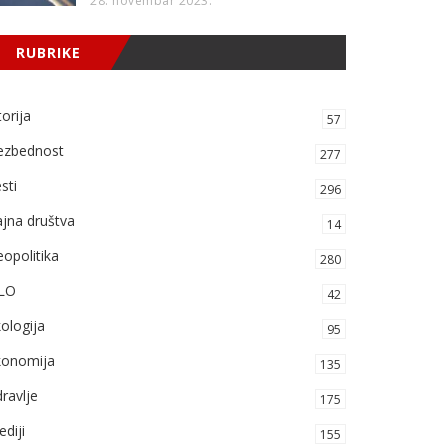
28. novembar 2023.
RUBRIKE
torija
57
ezbednost
277
sti
296
jna društva
14
opolitika
280
LO
42
ologija
95
konomija
135
ravlje
175
diji
155