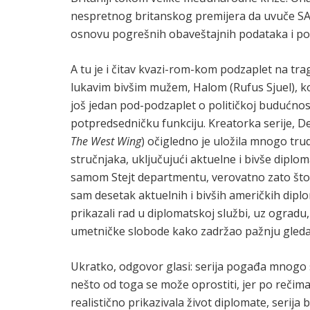
nespretnog britanskog premijera da uvuče SAD 
osnovu pogrešnih obaveštajnih podataka i polit
A tu je i čitav kvazi-rom-kom podzaplet na tra
lukavim bivšim mužem, Halom (Rufus Sjuel), koj
još jedan pod-podzaplet o političkoj budućnost
potpredsedničku funkciju. Kreatorka serije, 
The West Wing
) očigledno je uložila mnogo trud
stručnjaka, uključujući aktuelne i bivše diplo
samom Stejt departmentu, verovatno zato što su
sam desetak aktuelnih i bivših američkih diplom
prikazali rad u diplomatskoj službi, uz ogradu,
umetničke slobode kako zadržao pažnju gleda
Ukratko, odgovor glasi: serija pogađa mnogo s
nešto od toga se može oprostiti, jer po rečima
realistično prikazivala život diplomate, serija