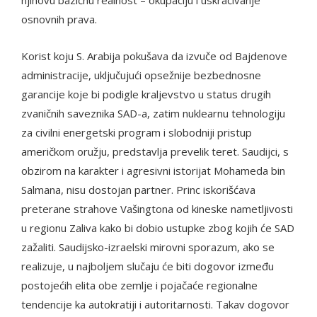
njihovu bazičnu realnost – okupaciju i uskraćivanje
osnovnih prava.
Korist koju S. Arabija pokušava da izvuče od Bajdenove
administracije, uključujući opsežnije bezbednosne
garancije koje bi podigle kraljevstvo u status drugih
zvaničnih saveznika SAD-a, zatim nuklearnu tehnologiju
za civilni energetski program i slobodniji pristup
američkom oružju, predstavlja prevelik teret. Saudijci, s
obzirom na karakter i agresivni istorijat Mohameda bin
Salmana, nisu dostojan partner. Princ iskorišćava
preterane strahove Vašingtona od kineske nametljivosti
u regionu Zaliva kako bi dobio ustupke zbog kojih će SAD
zažaliti. Saudijsko-izraelski mirovni sporazum, ako se
realizuje, u najboljem slučaju će biti dogovor između
postojećih elita obe zemlje i pojačaće regionalne
tendencije ka autokratiji i autoritarnosti. Takav dogovor