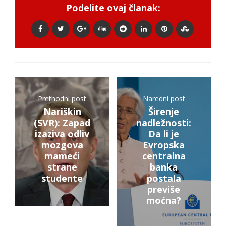
Podelite ovaj članak:
Prethodni post
Naredni post
Nariškin
Širenje
(SVR): Zapad
nadležnosti:
izaziva odliv
Da li je
mozgova
Evropska
mameći
centralna
strane
banka
studente
postala
previše
moćna?