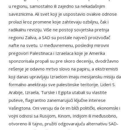
u regionu, samostalno ili zajedno sa nekadašnjim
saveznicima. Ali svet koji je uspostavio ovakve odnose
prolazi kroz promene koje zahtevaju ozbiljnu, čak i
radikalnu reviziju. Više ne postoji sovjetska pretnja
regionu Zaliva, a SAD su postale najveći proizvođač
nafte na svetu. U međuvremenu, poslednji mirovni
pregovori Palestinaca i Izraelaca koje je Amerika
sponzorisala propali su pre skoro deceniju, dvodržavno
rešenje je odavno mrtvo slovo na papiru, a ekstremisti
koji danas upravljaju Izraelom imaju mesijansku misiju da
formalno anektiraju sve palestinske teritorije. Lideri S.
Arabije, Izraela, Turske i Egipta utabali su vlastite
puteve, flagrantno zanemarujući ključne interese
Vašingtona. Oni veruju da će im bliži politički, ekonomski i
vojni odnosi sa Rusijom, Kinom, Indijom ili međusobno,
otvoreno ili tajno, pružiti odgovarajuću alternativu SAD-