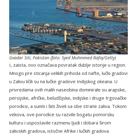
Gvadar Siti, Pakistan (foto: Syed Muhmmed Rafiq/Getty)
I, zaista, ovo označava povratak dublje istorije u region.
Mnogo pre sticanja velikih prihoda od nafte, lučki gradovi
u Zalivu ličili su na lučke gradove Indijskog okeana. U
privredama ovih malih naseobina dominirale su arapske,
persijske, afričke, beludžijske, indijske i druge trgovačke
porodice, a suniti i šiiti živeli sa obe strane zaliva. Tokom
vekova, ove porodice su razvile bogatu pomorsku
kulturu i uspostavile razmenu ljudi i dobara širom
zalivskih gradova, istočne Afrike i lučkih gradova