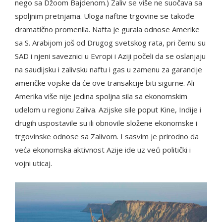
nego sa Džoom Bajdenom.) Zaliv se više ne suočava sa
spoljnim pretnjama. Uloga naftne trgovine se takođe
dramatično promenila. Nafta je gurala odnose Amerike
sa S. Arabijom još od Drugog svetskog rata, pri čemu su
SAD i njeni saveznici u Evropi i Aziji počeli da se oslanjaju
na saudijsku i zalivsku naftu i gas u zamenu za garancije
američke vojske da će ove transakcije biti sigurne. Ali
Amerika više nije jedina spoljna sila sa ekonomskim
udelom u regionu Zaliva. Azijske sile poput Kine, Indije i
drugih uspostavile su ili obnovile složene ekonomske i
trgovinske odnose sa Zalivom. I sasvim je prirodno da
veća ekonomska aktivnost Azije ide uz veći politički i
vojni uticaj.