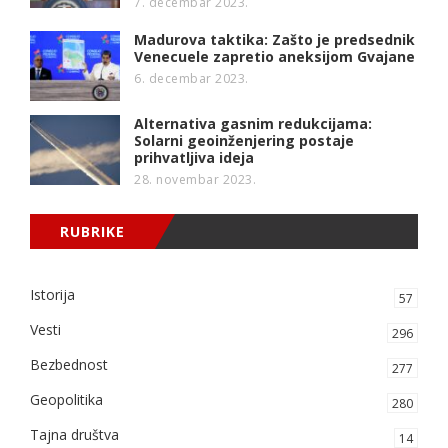
7. decembar 2023.
Madurova taktika: Zašto je predsednik
Venecuele zapretio aneksijom Gvajane
6. decembar 2023.
Alternativa gasnim redukcijama:
Solarni geoinženjering postaje
prihvatljiva ideja
28. novembar 2023.
RUBRIKE
Istorija
57
Vesti
296
Bezbednost
277
Geopolitika
280
Tajna društva
14