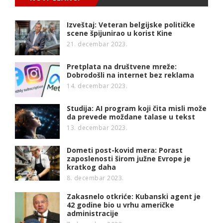
Izveštaj: Veteran belgijske političke
scene špijunirao u korist Kine
21. decembar 2023.
Pretplata na društvene mreže:
Dobrodošli na internet bez reklama
14. decembar 2023.
Studija: AI program koji čita misli može
da prevede moždane talase u tekst
13. decembar 2023.
Dometi post-kovid mera: Porast
zaposlenosti širom južne Evrope je
kratkog daha
8. decembar 2023.
Zakasnelo otkriće: Kubanski agent je
42 godine bio u vrhu američke
administracije