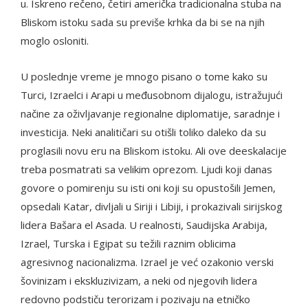
u. Iskreno rečeno, četiri američka tradicionalna stuba na
Bliskom istoku sada su previše krhka da bi se na njih
moglo osloniti.
U poslednje vreme je mnogo pisano o tome kako su
Turci, Izraelci i Arapi u međusobnom dijalogu, istražujući
načine za oživljavanje regionalne diplomatije, saradnje i
investicija. Neki analitičari su otišli ​​toliko daleko da su
proglasili novu eru na Bliskom istoku. Ali ove deeskalacije
treba posmatrati sa velikim oprezom. Ljudi koji danas
govore o pomirenju su isti oni koji su opustošili Jemen,
opsedali Katar, divljali u Siriji i Libiji, i prokazivali sirijskog
lidera Bašara el Asada. U realnosti, Saudijska Arabija,
Izrael, Turska i Egipat su težili raznim oblicima
agresivnog nacionalizma. Izrael je već ozakonio verski
šovinizam i ekskluzivizam, a neki od njegovih lidera
redovno podstiču terorizam i pozivaju na etničko