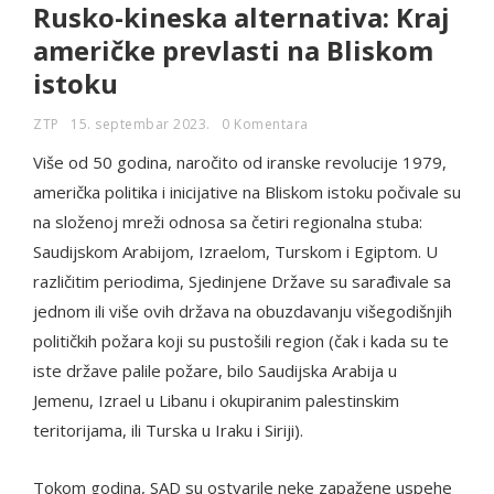
Rusko-kineska alternativa: Kraj
američke prevlasti na Bliskom
istoku
ZTP
15. septembar 2023.
0 Komentara
Više od 50 godina, naročito od iranske revolucije 1979,
američka politika i inicijative na Bliskom istoku počivale su
na složenoj mreži odnosa sa četiri regionalna stuba:
Saudijskom Arabijom, Izraelom, Turskom i Egiptom. U
različitim periodima, Sjedinjene Države su sarađivale sa
jednom ili više ovih država na obuzdavanju višegodišnjih
političkih požara koji su pustošili region (čak i kada su te
iste države palile požare, bilo Saudijska Arabija u
Jemenu, Izrael u Libanu i okupiranim palestinskim
teritorijama, ili Turska u Iraku i Siriji).
Tokom godina, SAD su ostvarile neke zapažene uspehe