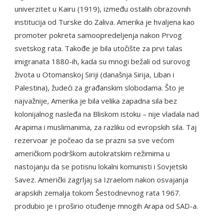
univerzitet u Kairu (1919), između ostalih obrazovnih
institucija od Turske do Zaliva. Amerika je hvaljena kao
promoter pokreta samoopredeljenja nakon Prvog
svetskog rata. Takođe je bila utočište za prvi talas
imigranata 1880-ih, kada su mnogi bežali od surovog
života u Otomanskoj Siriji (današnja Sirija, Liban i
Palestina), žudeći za građanskim slobodama. Što je
najvažnije, Amerika je bila velika zapadna sila bez
kolonijalnog nasleđa na Bliskom istoku – nije vladala nad
Arapima i muslimanima, za razliku od evropskih sila. Taj
rezervoar je počeao da se prazni sa sve većom
američkom podrškom autokratskim režimima u
nastojanju da se potisnu lokalni komunisti i Sovjetski
Savez. Američki zagrljaj sa Izraelom nakon osvajanja
arapskih zemalja tokom Šestodnevnog rata 1967.
produbio je i proširio otuđenje mnogih Arapa od SAD-a.