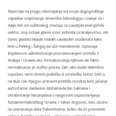
Rijad nije na pragu odustajanja od svoje dugogodišnje
zapadne orijentacije. Američka tehnologija i znanje će i
dalje biti od suštinskog značaja za saudijski energetski
sektor, koji ostaje glavni izvor prihoda za kraljevstvo; niti
ćemo gledati hiljade mladih saudijskih studenata kako
hrle u Peking i Šangaj da uče mandarinski. Opsesija
Bajdenove administracije posredovanjem između S.
Arabije i Izraela oko formalizovanja njihove de fakto
normalizacije je sizifov posao; čak i ako bude delimično
uspešan, neće doneti političku ili stratešku korist SAD-u
na duži rok. Njegov primarni politički rezultat biće jačanje
autoritarne vladavine Mohameda bin Salmana i
ohrabrivanje Netanjahua u njegovom uspostavljanju
fundamentalističkog Izraela. I takav dogovor, bez obzira
na uveravanja data Palestincima, teško da će promeniti