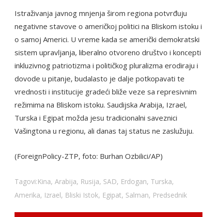
Istraživanja javnog mnjenja širom regiona potvrđuju
negativne stavove o američkoj politici na Bliskom istoku i
o samoj Americi. U vreme kada se američki demokratski
sistem upravljanja, liberalno otvoreno društvo i koncepti
inkluzivnog patriotizma i političkog pluralizma erodiraju i
dovode u pitanje, budalasto je dalje potkopavati te
vrednosti i institucije gradeći bliže veze sa represivnim
režimima na Bliskom istoku. Saudijska Arabija, Izrael,
Turska i Egipat možda jesu tradicionalni saveznici
Vašingtona u regionu, ali danas taj status ne zaslužuju.
(ForeignPolicy-ZTP, foto: Burhan Ozbilici/AP)
Tagovi:
Kina
,
Arabija
,
Rusija
,
SAD
,
Erdogan
,
Turska
,
Amerika
,
Izrael
,
Bliski Istok
,
Egipat
,
Salman
,
Predsednik