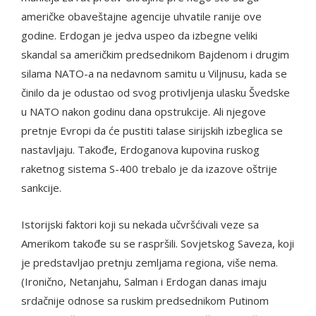
američke obaveštajne agencije uhvatile ranije ove
godine. Erdogan je jedva uspeo da izbegne veliki
skandal sa američkim predsednikom Bajdenom i drugim
silama NATO-a na nedavnom samitu u Viljnusu, kada se
činilo da je odustao od svog protivljenja ulasku Švedske
u NATO nakon godinu dana opstrukcije. Ali njegove
pretnje Evropi da će pustiti talase sirijskih izbeglica se
nastavljaju. Takođe, Erdoganova kupovina ruskog
raketnog sistema S-400 trebalo je da izazove oštrije
sankcije.
Istorijski faktori koji su nekada učvršćivali veze sa
Amerikom takođe su se raspršili. Sovjetskog Saveza, koji
je predstavljao pretnju zemljama regiona, više nema.
(Ironično, Netanjahu, Salman i Erdogan danas imaju
srdačnije odnose sa ruskim predsednikom Putinom