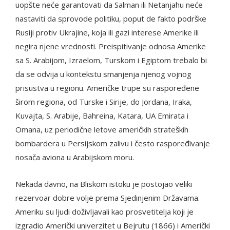
uopšte neće garantovati da Salman ili Netanjahu neće
nastaviti da sprovode politiku, poput de fakto podrške
Rusiji protiv Ukrajine, koja ili gazi interese Amerike ili
negira njene vrednosti. Preispitivanje odnosa Amerike
sa S. Arabijom, Izraelom, Turskom i Egiptom trebalo bi
da se odvija u kontekstu smanjenja njenog vojnog
prisustva u regionu. Američke trupe su raspoređene
širom regiona, od Turske i Sirije, do Jordana, Iraka,
Kuvajta, S. Arabije, Bahreina, Katara, UA Emirata i
Omana, uz periodične letove američkih strateških
bombardera u Persijskom zalivu i često raspoređivanje
nosača aviona u Arabijskom moru.
Nekada davno, na Bliskom istoku je postojao veliki
rezervoar dobre volje prema Sjedinjenim Državama.
Ameriku su ljudi doživljavali kao prosvetitelja koji je
izgradio Američki univerzitet u Bejrutu (1866) i Američki