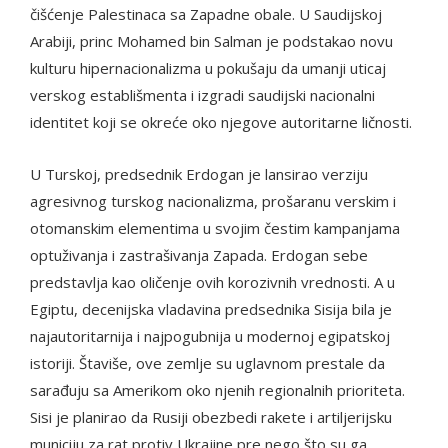
čišćenje Palestinaca sa Zapadne obale. U Saudijskoj
Arabiji, princ Mohamed bin Salman je podstakao novu
kulturu hipernacionalizma u pokušaju da umanji uticaj
verskog establišmenta i izgradi saudijski nacionalni
identitet koji se okreće oko njegove autoritarne ličnosti.
U Turskoj, predsednik Erdogan je lansirao verziju
agresivnog turskog nacionalizma, prošaranu verskim i
otomanskim elementima u svojim čestim kampanjama
optuživanja i zastrašivanja Zapada. Erdogan sebe
predstavlja kao oličenje ovih korozivnih vrednosti. A u
Egiptu, decenijska vladavina predsednika Sisija bila je
najautoritarnija i najpogubnija u modernoj egipatskoj
istoriji. Štaviše, ove zemlje su uglavnom prestale da
sarađuju sa Amerikom oko njenih regionalnih prioriteta.
Sisi je planirao da Rusiji obezbedi rakete i artiljerijsku
municiju za rat protiv Ukrajine pre nego što su ga