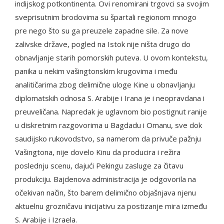
indijskog potkontinenta. Ovi renomirani trgovci sa svojim
sveprisutnim brodovima su špartali regionom mnogo
pre nego što su ga preuzele zapadne sile. Za nove
zalivske države, pogled na Istok nije ništa drugo do
obnavljanje starih pomorskih puteva. U ovom kontekstu,
panika u nekim vašingtonskim krugovima i među
analitičarima zbog delimične uloge Kine u obnavljanju
diplomatskih odnosa S. Arabije i Irana je i neopravdana i
preuveličana. Napredak je uglavnom bio postignut ranije
u diskretnim razgovorima u Bagdadu i Omanu, sve dok
saudijsko rukovodstvo, sa namerom da privuče pažnju
Vašingtona, nije dovelo Kinu da producira i režira
poslednju scenu, dajući Pekingu zasluge za čitavu
produkciju. Bajdenova administracija je odgovorila na
očekivan način, što barem delimično objašnjava njenu
aktuelnu grozničavu inicijativu za postizanje mira između
S. Arabije i Izraela.