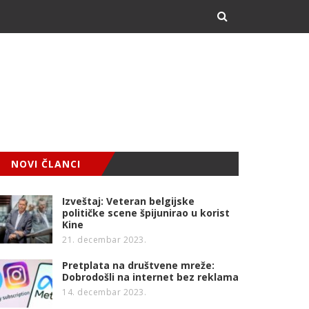
NOVI ČLANCI
Izveštaj: Veteran belgijske
političke scene špijunirao u korist
Kine
21. decembar 2023.
Pretplata na društvene mreže:
Dobrodošli na internet bez reklama
14. decembar 2023.