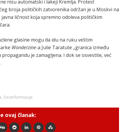
jne nisu automatski i lakeji Kremlja. Protest
eg broja političkih zatvorenika održan je u Moskvi na
i javna ličnost koja spremno odoleva političkim
čara.
azlene glasine mogu da idu na ruku veštim
narke
Wonderzine
-a Julie Taratute „granica između
propagandu je zamagljena. I dok se osvestite, već
.
a
,
Dezinformacije
e ovaj članak: