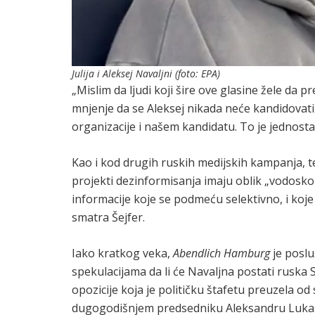
Julija i Aleksej Navaljni (foto: EPA)
„Mislim da ljudi koji šire ove glasine žele da p
mnjenje da se Aleksej nikada neće kandidovati
organizacije i našem kandidatu. To je jednosta
Kao i kod drugih ruskih medijskih kampanja, te
projekti dezinformisanja imaju oblik „vodoskoka
informacije koje se podmeću selektivno, i koj
smatra Šejfer.
Iako kratkog veka,
Abendlich Hamburg
je poslu
spekulacijama da li će Navaljna postati ruska 
opozicije koja je političku štafetu preuzela o
dugogodišnjem predsedniku Aleksandru Luka