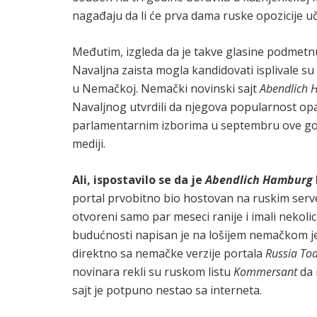
nagađaju da li će prva dama ruske opozicije 
Međutim, izgleda da je takve glasine podmetn
Navaljna zaista mogla kandidovati isplivale s
u Nemačkoj. Nemački novinski sajt
Abendlich
Navaljnog utvrdili da njegova popularnost opa
parlamentarnim izborima u septembru ove godi
mediji.
Ali, ispostavilo se da je
Abendlich Hamburg
portal prvobitno bio hostovan na ruskim serv
otvoreni samo par meseci ranije i imali nekolicin
budućnosti napisan je na lošijem nemačkom jez
direktno sa nemačke verzije portala
Russia To
novinara rekli su ruskom listu
Kommersant
da 
sajt je potpuno nestao sa interneta.