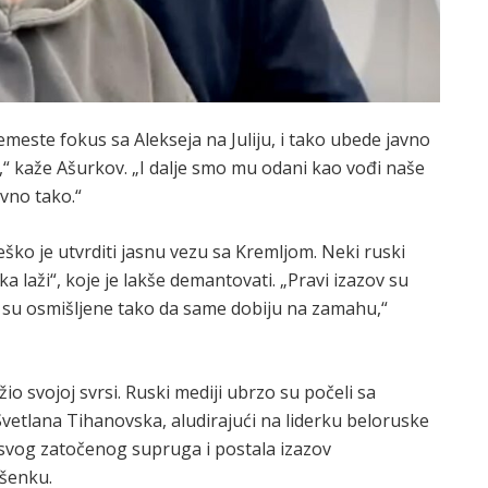
remeste fokus sa Alekseja na Juliju, i tako ubede javno
,“ kaže Ašurkov. „I dalje smo mu odani kao vođi naše
vno tako.“
ško je utvrditi jasnu vezu sa Kremljom. Neki ruski
 laži“, koje je lakše demantovati. „Pravi izazov su
e su osmišljene tako da same dobiju na zamahu,“
žio svojoj svrsi. Ruski mediji ubrzo su počeli sa
Svetlana Tihanovska, aludirajući na liderku beloruske
d svog zatočenog supruga i postala izazov
šenku.