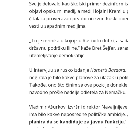
Sve je delovalo kao školski primer dezinformis
objavi opskurni medij, a mediji lojalni Kremlju
čitalaca proveravati prvobitni izvor. Ruski opera
vesti u zapadnim medijima.
„To je tehnika u kojoj su Rusi vrlo dobri, a sad
državnu podršku ili ne,“ kaže Bret Šejfer, sarad
utemeljivanje demokratije.
U intervjuu za rusko izdanje
Harper’s Bazaara
,
negirala je bilo kakve planove za ulazak u polit
Takođe, ono što činim sa ove pozicije donekle j
navodno prošle nedelje odletela za Nemačku.
Vladimir Ašurkov, izvršni direktor Navaljnijeve
ima bilo kakve neposredne političke ambicije.
planira da se kandiduje za javnu funkciju
,“