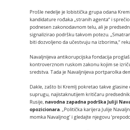
Prošle nedelje je lobistička grupa odana Krem
kandidature rođaka „stranih agenta“ i sprečio 
podnesen zakonodavnom telu, ali je predsedn
signalizirao podršku takvom potezu. „Smatra
biti dozvoljeno da učestvuju na izborima,“ reka
Navaljnijeva antikorupcijska fondacija progl
kontroverznom ruskom zakonu kojim se izriču
sredstva. Tada je Navaljnijeva portparolka dem
Dakle, zašto bi Kremlj pokretao takve glasin
suprugu, najistaknutijem kritičaru predsednik
Rusije,
navodna zapadna podrška Juliji Nav
opozicionara
. „Politička karijera Julije Nava
momka Navaljnog’ i gledajte njegovu ‘prepod