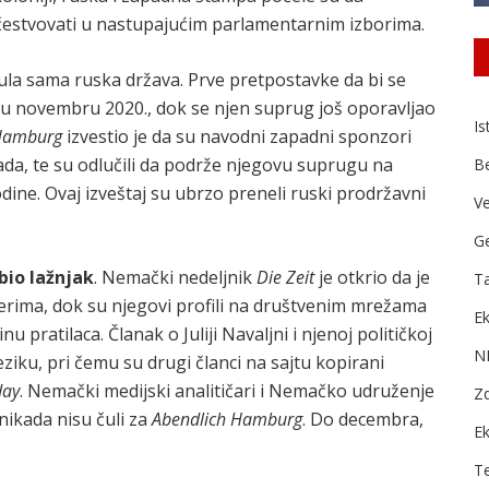
učestvovati u nastupajućim parlamentarnim izborima.
ula sama ruska država. Prve pretpostavke da bi se
u u novembru 2020., dok se njen suprug još oporavljao
Is
 Hamburg
izvestio je da su navodni zapadni sponzori
da, te su odlučili da podrže njegovu suprugu na
B
ne. Ovaj izveštaj su ubrzo preneli ruski prodržavni
Ve
Ge
bio lažnjak
. Nemački nedeljnik
Die Zeit
je otkrio da je
Ta
erima, dok su njegovi profili na društvenim mrežama
Ek
u pratilaca. Članak o Juliji Navaljni i njenoj političkoj
N
iku, pri čemu su drugi članci na sajtu kopirani
day
. Nemački medijski analitičari i Nemačko udruženje
Zd
nikada nisu čuli za
Abendlich Hamburg
. Do decembra,
E
T