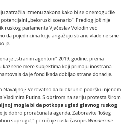
lju zatražila izmenu zakona kako bi se onemogućile
potencijalni „beloruski scenario“. Predlog još nije
ik ruskog parlamenta Vjačeslav Volodin već
mo da pojedincima koje angažuju strane vlade ne sme
o je.
ašena je „stranim agentom“ 2019. godine, prema
 kaznene mere subjektima koji primaju inostrana
antovala da je fond ikada dobijao strane donacije.
e o Navaljnoj? Verovatno da bi okrunio podršku njenom
a Vladimira Putina. S obzirom na seriju protesta širom
aljnoj mogla bi da potkopa ugled glavnog ruskog
ljne je dobro proračunata agenda. Zaboravite ‘lošeg
obnu suprugu’,” poručuje ruski časopis
Wonderzine
.