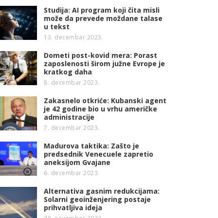
Studija: AI program koji čita misli
može da prevede moždane talase
u tekst
13. decembar 2023.
Dometi post-kovid mera: Porast
zaposlenosti širom južne Evrope je
kratkog daha
8. decembar 2023.
Zakasnelo otkriće: Kubanski agent
je 42 godine bio u vrhu američke
administracije
7. decembar 2023.
Madurova taktika: Zašto je
predsednik Venecuele zapretio
aneksijom Gvajane
6. decembar 2023.
Alternativa gasnim redukcijama:
Solarni geoinženjering postaje
prihvatljiva ideja