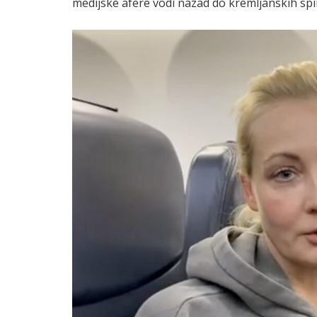
medijske afere vodi nazad do kremljanskih spi