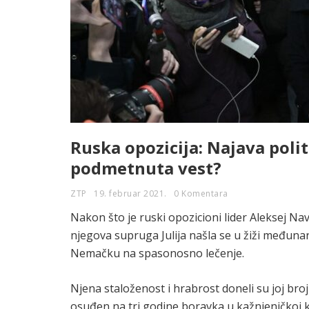
Ruska opozicija: Najava politi
podmetnuta vest?
ZTP
19. februar 2021.
0 Komentara
Nakon što je ruski opozicioni lider Aleksej N
njegova supruga Julija našla se u žiži međunar
Nemačku na spasonosno lečenje.
Njena staloženost i hrabrost doneli su joj bro
osuđen na tri godine boravka u kažnjeničkoj k