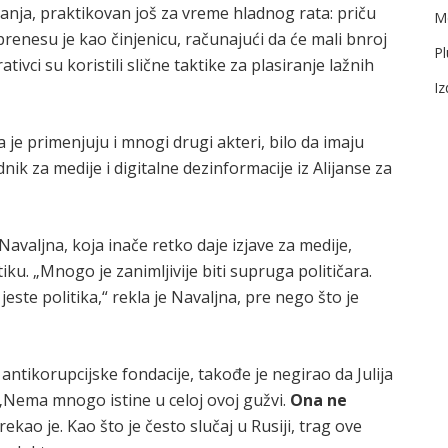
anja, praktikovan još za vreme hladnog rata: priču
Me
 prenesu je kao činjenicu, računajući da će mali bnroj
Pl
tivci su koristili slične taktike za plasiranje lažnih
I
a je primenjuju i mnogi drugi akteri, bilo da imaju
nik za medije i digitalne dezinformacije iz Alijanse za
 Navaljna, koja inače retko daje izjave za medije,
iku. „Mnogo je zanimljivije biti supruga političara.
este politika,“ rekla je Navaljna, pre nego što je
 antikorupcijske fondacije, takođe je negirao da Julija
 „Nema mnogo istine u celoj ovoj gužvi.
Ona ne
 rekao je. Kao što je često slučaj u Rusiji, trag ove