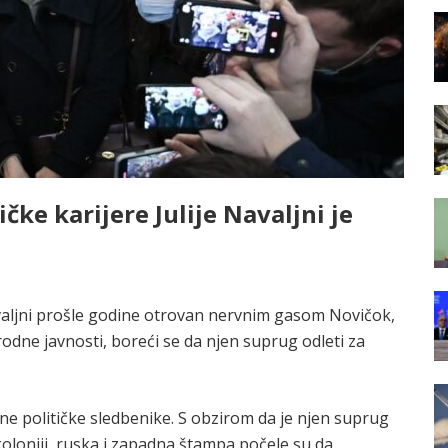
čke karijere Julije Navaljni je
avaljni prošle godine otrovan nervnim gasom Novičok,
odne javnosti, boreći se da njen suprug odleti za
jne političke sledbenike. S obzirom da je njen suprug
oloniji, ruska i zapadna štampa počele su da