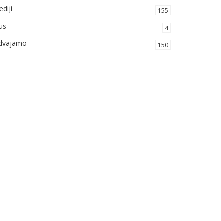
diji
155
us
4
zdvajamo
150