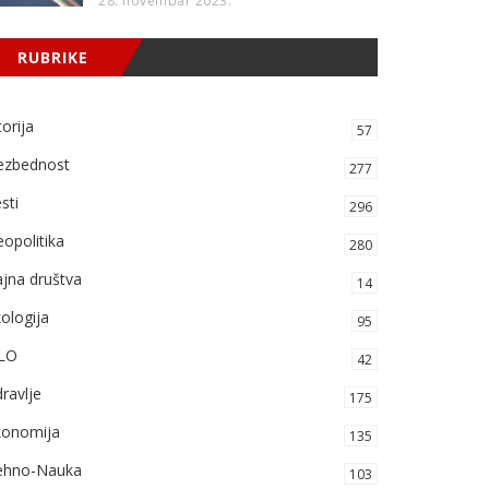
28. novembar 2023.
RUBRIKE
torija
57
ezbednost
277
sti
296
opolitika
280
jna društva
14
ologija
95
LO
42
ravlje
175
konomija
135
ehno-Nauka
103