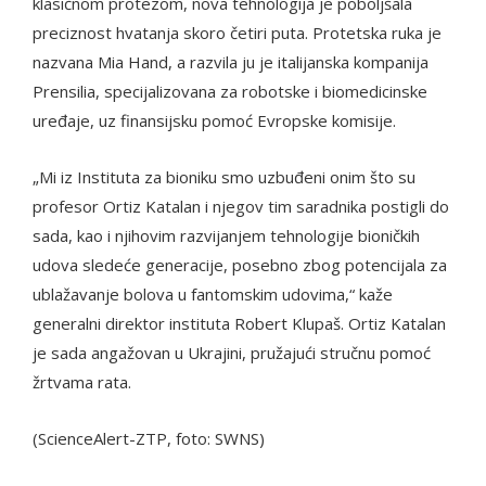
klasičnom protezom, nova tehnologija je poboljšala
preciznost hvatanja skoro četiri puta. Protetska ruka je
nazvana Mia Hand, a razvila ju je italijanska kompanija
Prensilia, specijalizovana za robotske i biomedicinske
uređaje, uz finansijsku pomoć Evropske komisije.
„Mi iz Instituta za bioniku smo uzbuđeni onim što su
profesor Ortiz Katalan i njegov tim saradnika postigli do
sada, kao i njihovim razvijanjem tehnologije bioničkih
udova sledeće generacije, posebno zbog potencijala za
ublažavanje bolova u fantomskim udovima,“ kaže
generalni direktor instituta Robert Klupaš. Ortiz Katalan
je sada angažovan u Ukrajini, pružajući stručnu pomoć
žrtvama rata.
(ScienceAlert-ZTP, foto: SWNS)