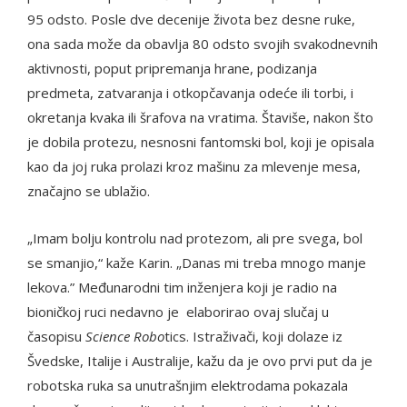
95 odsto. Posle dve decenije života bez desne ruke,
ona sada može da obavlja 80 odsto svojih svakodnevnih
aktivnosti, poput pripremanja hrane, podizanja
predmeta, zatvaranja i otkopčavanja odeće ili torbi, i
okretanja kvaka ili šrafova na vratima. Štaviše, nakon što
je dobila protezu, nesnosni fantomski bol, koji je opisala
kao da joj ruka prolazi kroz mašinu za mlevenje mesa,
značajno se ublažio.
„Imam bolju kontrolu nad protezom, ali pre svega, bol
se smanjio,“ kaže Karin. „Danas mi treba mnogo manje
lekova.” Međunarodni tim inženjera koji je radio na
bioničkoj ruci nedavno je elaborirao ovaj slučaj u
časopisu
Science Robo
tics. Istraživači, koji dolaze iz
Švedske, Italije i Australije, kažu da je ovo prvi put da je
robotska ruka sa unutrašnjim elektrodama pokazala