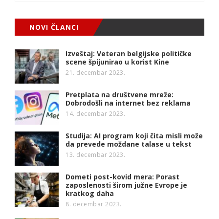
NOVI ČLANCI
Izveštaj: Veteran belgijske političke
scene špijunirao u korist Kine
21. decembar 2023.
Pretplata na društvene mreže:
Dobrodošli na internet bez reklama
14. decembar 2023.
Studija: AI program koji čita misli može
da prevede moždane talase u tekst
13. decembar 2023.
Dometi post-kovid mera: Porast
zaposlenosti širom južne Evrope je
kratkog daha
8. decembar 2023.