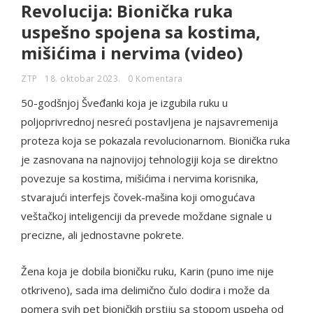
Revolucija: Bionička ruka
uspešno spojena sa kostima,
mišićima i nervima (video)
ZTP
18. oktobar 2023.
0 Komentara
50-godšnjoj Šveđanki koja je izgubila ruku u
poljoprivrednoj nesreći postavljena je najsavremenija
proteza koja se pokazala revolucionarnom. Bionička ruka
je zasnovana na najnovijoj tehnologiji koja se direktno
povezuje sa kostima, mišićima i nervima korisnika,
stvarajući interfejs čovek-mašina koji omogućava
veštačkoj inteligenciji da prevede moždane signale u
precizne, ali jednostavne pokrete.
Žena koja je dobila bioničku ruku, Karin (puno ime nije
otkriveno), sada ima delimično čulo dodira i može da
pomera svih pet bioničkih prstiju sa stopom uspeha od