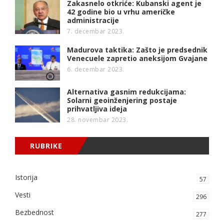
Zakasnelo otkriće: Kubanski agent je
42 godine bio u vrhu američke
administracije
7. decembar 2023.
Madurova taktika: Zašto je predsednik
Venecuele zapretio aneksijom Gvajane
6. decembar 2023.
Alternativa gasnim redukcijama:
Solarni geoinženjering postaje
prihvatljiva ideja
28. novembar 2023.
RUBRIKE
Istorija
57
Vesti
296
Bezbednost
277