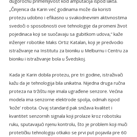
dugoročnu primenljivost kod amputacija ispod lakta.
„Činjenica da Karin već godinama može da koristi
protezu udobno i efikasno u svakodnevnim aktivnostima
svedoči o sposobnosti ove tehnologije da promeni život
pojedinaca koji se suočavaju sa gubitkom udova,“ kaže
inženjer robotike Maks Ortiz Katalan, koji je predvodio
istraživanje na Institutu za bioniku u Melburnu i Centru za
bioniku i istraživanje bola u Švedskoj.
Kada je Karin dobila protezu, pre tri godine, istraživači
kažu da je tehnologija bila unikatna. Nijedna druga ručna
proteza na tržištu nije imala ugrađene senzore. Većina
modela ima senzorne elektrode spolja, odmah ispod
‘kože’ robota. Ovaj standard pak snižava kvalitet i
kvantitet senzornih signala koji prolaze kroz robotsku
ruku, sputavajući njenu kontrolu, što je problem koji muči
protetičku tehnologiju otkako se prvi put pojavila pre 60