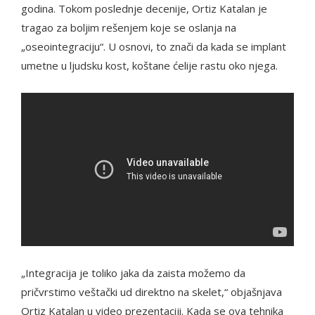
godina. Tokom poslednje decenije, Ortiz Katalan je
tragao za boljim rešenjem koje se oslanja na
„oseointegraciju“. U osnovi, to znači da kada se implant
umetne u ljudsku kost, koštane ćelije rastu oko njega.
„Integracija je toliko jaka da zaista možemo da
pričvrstimo veštački ud direktno na skelet,“ objašnjava
Ortiz Katalan u video prezentaciji. Kada se ova tehnika