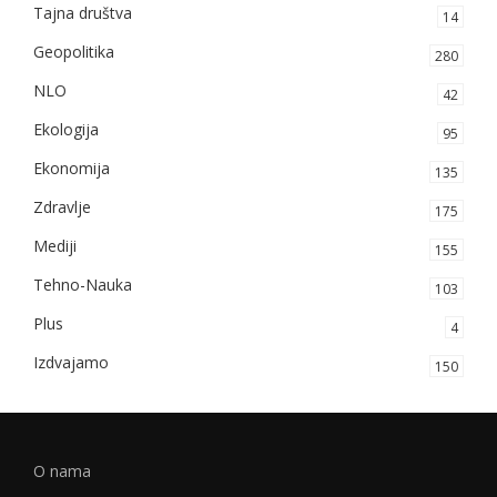
Tajna društva
14
Geopolitika
280
NLO
42
Ekologija
95
Ekonomija
135
Zdravlje
175
Mediji
155
Tehno-Nauka
103
Plus
4
Izdvajamo
150
O nama