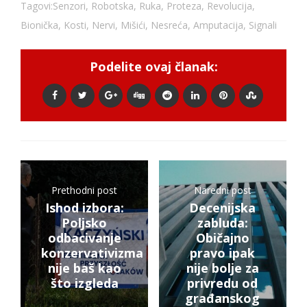
Tagovi:
Senzori
,
Robotska
,
Ruka
,
Proteza
,
Revolucija
,
Bionička
,
Kosti
,
Nervi
,
Mišići
,
Nesreća
,
Amputacija
,
Signali
Podelite ovaj članak:
Prethodni post
Naredni post
Ishod izbora:
Decenijska
Poljsko
zabluda:
odbacivanje
Običajno
konzervativizma
pravo ipak
nije baš kao
nije bolje za
što izgleda
privredu od
građanskog