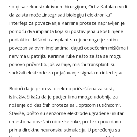
spoji sa rekonstruktivnom hirurgijom, Ortiz Katalan tvrdi
da zaista može „integrisati biologiju i elektroniku“.
Interfejs za povezivanje Karinine proteze napravljen je
pomoću dva implanta koja su postavljena u kosti njene
podlaktice. Mišićni transplant sa njene noge je zatim
povezan sa ovim implantima, dajući odsečenim mišićima i
nervima u patrljku Karinine ruke nešto za šta se mogu
ponovo pričvrstiti. Još važnije, mišićni transplanti su
sadržali elektrode za pojačavanje signala na interfejsu.
Budući da je proteza direktno pričvršćena za kost,
istraživači kažu da je pacijentima mnogo udobnija za
nošenje od klasičnih proteza sa „lopticom i utičnicom“.
Štaviše, pošto su senzorne elektrode ugrađene unutar
umesto na površini robotske ruke, proteza pouzdano
prima direktnu neuronsku stimulaciju. U poređenju sa