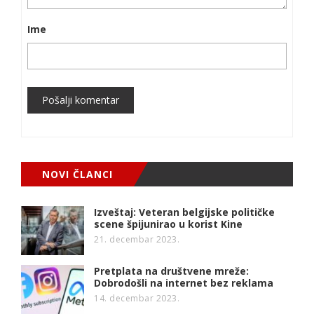
Ime
Pošalji komentar
NOVI ČLANCI
Izveštaj: Veteran belgijske političke
scene špijunirao u korist Kine
21. decembar 2023.
Pretplata na društvene mreže:
Dobrodošli na internet bez reklama
14. decembar 2023.