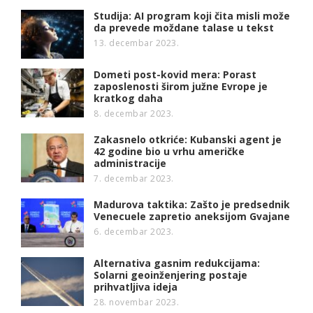
Studija: AI program koji čita misli može
da prevede moždane talase u tekst
13. decembar 2023.
Dometi post-kovid mera: Porast
zaposlenosti širom južne Evrope je
kratkog daha
8. decembar 2023.
Zakasnelo otkriće: Kubanski agent je
42 godine bio u vrhu američke
administracije
7. decembar 2023.
Madurova taktika: Zašto je predsednik
Venecuele zapretio aneksijom Gvajane
6. decembar 2023.
Alternativa gasnim redukcijama:
Solarni geoinženjering postaje
prihvatljiva ideja
28. novembar 2023.