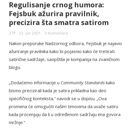
Regulisanje crnog humora:
Fejsbuk ažurira pravilnik,
precizira šta smatra satirom
ZTP
22. jun 2021.
0 Komentara
Nakon preporuke Nadzornog odbora, Fejsbuk je najavio
ažuriranje pravilnika kako bi pojasnio kako će tretirati
satirične sadržaje, saopštila je kompanija na zvaničnom
blogu.
„Dodaćemo informacije u
Community Standards
kako
bismo precizirali kada je satira prikladna kao deo
specifičnog konteksta,“ navodi se u dopisu. „Ova
promena će omogućiti našim timovima da uvaže satiru
kada procenjuju da li u određenom sadržaju ima govora
mržnje.“