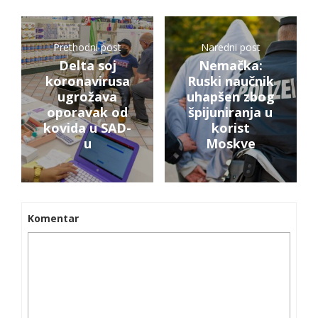
Prethodni post
Naredni post
Delta soj
Nemačka:
koronavirusa
Ruski naučnik
ugrožava
uhapšen zbog
oporavak od
špijuniranja u
kovida u SAD-
korist
u
Moskve
Komentar