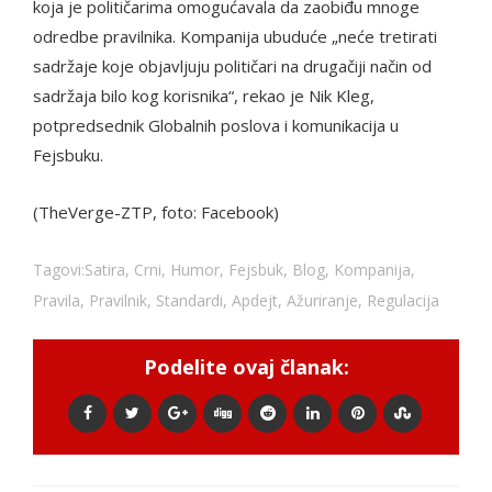
koja je političarima omogućavala da zaobiđu mnoge
odredbe pravilnika. Kompanija ubuduće „neće tretirati
sadržaje koje objavljuju političari na drugačiji način od
sadržaja bilo kog korisnika“, rekao je Nik Kleg,
potpredsednik Globalnih poslova i komunikacija u
Fejsbuku.
(TheVerge-ZTP, foto: Facebook)
Tagovi:
Satira
,
Crni
,
Humor
,
Fejsbuk
,
Blog
,
Kompanija
,
Pravila
,
Pravilnik
,
Standardi
,
Apdejt
,
Ažuriranje
,
Regulacija
Podelite ovaj članak: