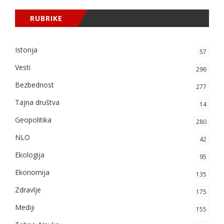
RUBRIKE
Istorija
57
Vesti
296
Bezbednost
277
Tajna društva
14
Geopolitika
280
NLO
42
Ekologija
95
Ekonomija
135
Zdravlje
175
Mediji
155