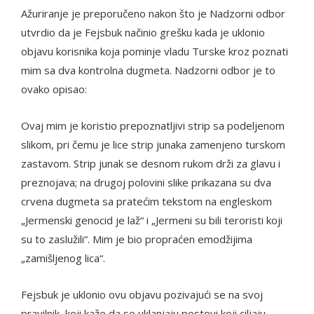
Ažuriranje je preporučeno nakon što je Nadzorni odbor
utvrdio da je Fejsbuk načinio grešku kada je uklonio
objavu korisnika koja pominje vladu Turske kroz poznati
mim sa dva kontrolna dugmeta. Nadzorni odbor je to
ovako opisao:
Ovaj mim je koristio prepoznatljivi strip sa podeljenom
slikom, pri čemu je lice strip junaka zamenjeno turskom
zastavom. Strip junak se desnom rukom drži za glavu i
preznojava; na drugoj polovini slike prikazana su dva
crvena dugmeta sa pratećim tekstom na engleskom
„Jermenski genocid je laž“ i „Jermeni su bili teroristi koji
su to zaslužili“. Mim je bio propraćen emodžijima
„zamišljenog lica“.
Fejsbuk je uklonio ovu objavu pozivajući se na svoj
pravilnik, koji kaže da se uklanjaju postovi koji ciljaju