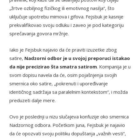
„žrtve ozbiljnog fizičkog ili emotivnog nasilja“, što
uključuje upotrebu mimova i gifova. Fejsbuk je kasnije
prekvalifikovao svoju odluku i zaveo je pod kategoriju
sprečavanja govora mržnje.
Iako je Fejsbuk najavio da će praviti izuzetke zbog
satire,
Nadzorni odbor je u svojoj preporuci istakao
da nije precizirao šta smatra satirom
. Kompanija je u
svom dopisu navela da će, osim pojašnjenja svojih
smernica oko satire, „pokrenuti i upoređivanje
identičnog sadržaja sa paralelnim kontekstom“, i možda
preduzeti dalje mere.
Ovo je poslednji u nizu slučajeva konfuzije oko smernica
Nadzornog odbora. Početkom juna, Fejsbuk je najavio
da će opozvati svoju politiku dopuštanja „važnih vesti“,