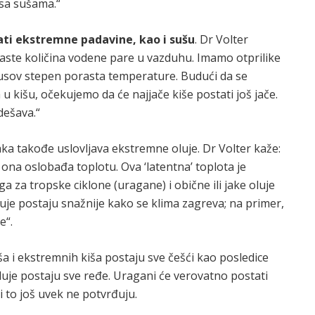
 sa sušama.“
ati ekstremne padavine, kao i sušu
. Dr Volter
aste količina vodene pare u vazduhu. Imamo otprilike
jusov stepen porasta temperature. Budući da se
 kišu, očekujemo da će najjače kiše postati još jače.
dešava.“
ka takođe uslovljava ekstremne oluje. Dr Volter kaže:
na oslobađa toplotu. Ova ‘latentna’ toplota je
a za tropske ciklone (uragane) i obične ili jake oluje
uje postaju snažnije kako se klima zagreva; na primer,
e“.
a i ekstremnih kiša postaju sve češći kao posledice
uje postaju sve ređe. Uragani će verovatno postati
zi to još uvek ne potvrđuju.