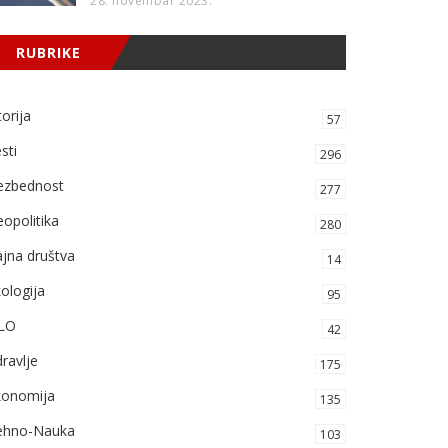
28. novembar 2023.
RUBRIKE
torija
57
sti
296
ezbednost
277
opolitika
280
jna društva
14
ologija
95
LO
42
ravlje
175
konomija
135
ehno-Nauka
103