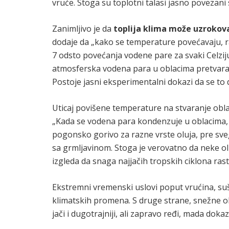
vruće. Stoga su toplotni talasi jasno povezani
Zanimljivo je da
toplija klima može uzrokov
dodaje da „kako se temperature povećavaju, r
7 odsto povećanja vodene pare za svaki Celzi
atmosferska vodena para u oblacima pretvara u
Postoje jasni eksperimentalni dokazi da se to 
Uticaj povišene temperature na stvaranje obla
„Kada se vodena para kondenzuje u oblacima, o
pogonsko gorivo za razne vrste oluja, pre sveg
sa grmljavinom. Stoga je verovatno da neke ol
izgleda da snaga najjačih tropskih ciklona rast
Ekstremni vremenski uslovi poput vrućina, suš
klimatskih promena. S druge strane, snežne ol
jači i dugotrajniji, ali zapravo ređi, mada doka