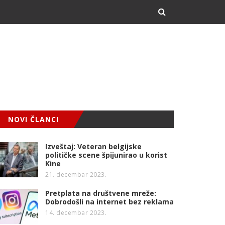
NOVI ČLANCI
Izveštaj: Veteran belgijske
političke scene špijunirao u korist
Kine
21. decembar 2023.
Pretplata na društvene mreže:
Dobrodošli na internet bez reklama
14. decembar 2023.