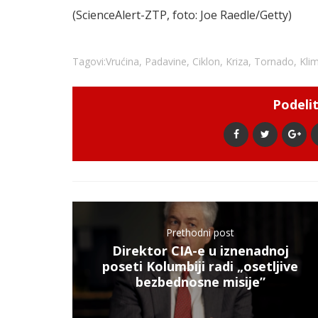
(ScienceAlert-ZTP, foto: Joe Raedle/Getty)
Tagovi:
Vrućina
,
Padavine
,
Ciklon
,
Kriza
,
Tornado
,
Kli
Podelit
Prethodni post
Direktor CIA-e u iznenadnoj
poseti Kolumbiji radi „osetljive
bezbednosne misije”