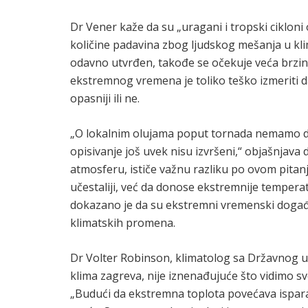
Dr Vener kaže da su „uragani i tropski ciklon
količine padavina zbog ljudskog mešanja u kli
odavno utvrđen, takođe se očekuje veća brzin
ekstremnog vremena je toliko teško izmeriti da
opasniji ili ne.
„O lokalnim olujama poput tornada nemamo do
opisivanje još uvek nisu izvršeni,“ objašnjava
atmosferu, ističe važnu razliku po ovom pitanju
učestaliji, već da donose ekstremnije temperatu
dokazano je da su ekstremni vremenski događaj
klimatskih promena.
Dr Volter Robinson, klimatolog sa Državnog u
klima zagreva, nije iznenađujuće što vidimo sv
„Budući da ekstremna toplota povećava isparava