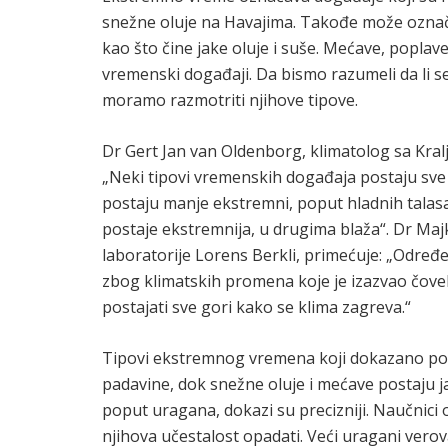
snežne oluje na Havajima. Takođe može označa
kao što čine jake oluje i suše. Mećave, poplave
vremenski događaji. Da bismo razumeli da li s
moramo razmotriti njihove tipove.
Dr Gert Jan van Oldenborg, klimatolog sa Kra
„Neki tipovi vremenskih događaja postaju sve e
postaju manje ekstremni, poput hladnih talas
postaje ekstremnija, u drugima blaža“. Dr Maj
laboratorije Lorens Berkli, primećuje: „Određ
zbog klimatskih promena koje je izazvao čove
postajati sve gori kako se klima zagreva.“
Tipovi ekstremnog vremena koji dokazano posta
padavine, dok snežne oluje i mećave postaju 
poput uragana, dokazi su precizniji. Naučnici oč
njihova učestalost opadati. Veći uragani vero