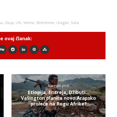
ma
,
Oluja
,
UN
,
Vreme
,
Ekstremne
,
Uragan
,
Suša
e ovaj članak:
Naredni post
Etiopija, Eritreja, Džibuti...
Vašington planira novo Arapsko
proleće na Rogu Afrike?