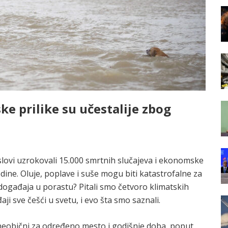
e prilike su učestalije zbog
lovi uzrokovali 15.000 smrtnih slučajeva i ekonomske
dine. Oluje, poplave i suše mogu biti katastrofalne za
ih događaja u porastu? Pitali smo četvoro klimatskih
i sve češći u svetu, i evo šta smo saznali.
eobični za određeno mesto i godišnje doba, poput