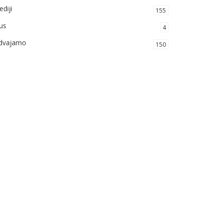
diji
155
us
4
zdvajamo
150