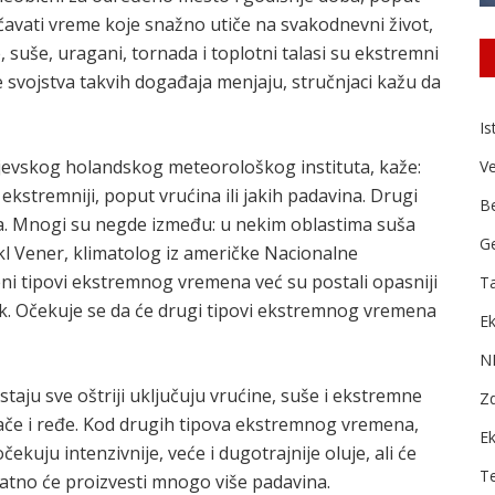
vati vreme koje snažno utiče na svakodnevni život,
, suše, uragani, tornada i toplotni talasi su ekstremni
e svojstva takvih događaja menjaju, stručnjaci kažu da
Is
ljevskog holandskog meteorološkog instituta, kaže:
Ve
kstremniji, poput vrućina ili jakih padavina. Drugi
B
a. Mnogi su negde između: u nekim oblastima suša
Ge
kl Vener, klimatolog iz američke Nacionalne
eni tipovi ekstremnog vremena već su postali opasniji
Ta
k. Očekuje se da će drugi tipovi ekstremnog vremena
Ek
N
ju sve oštriji uključuju vrućine, suše i ekstremne
Zd
jače i ređe. Kod drugih tipova ekstremnog vremena,
E
ekuju intenzivnije, veće i dugotrajnije oluje, ali će
T
vatno će proizvesti mnogo više padavina.