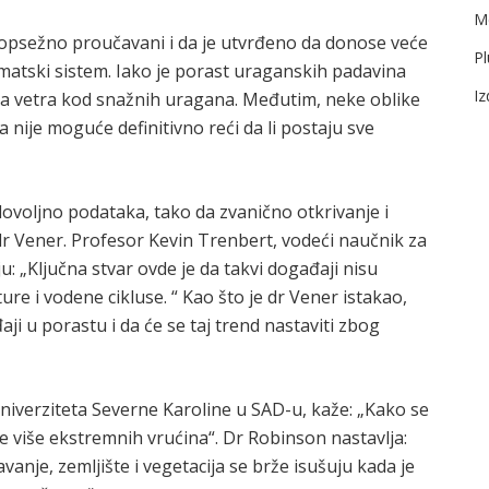
Me
i opsežno proučavani i da je utvrđeno da donose veće
Pl
matski sistem. Iako je porast uraganskih padavina
I
a vetra kod snažnih uragana. Međutim, neke oblike
 nije moguće definitivno reći da li postaju sve
voljno podataka, tako da zvanično otkrivanje i
 dr Vener. Profesor Kevin Trenbert, vodeći naučnik za
: „Ključna stvar ovde je da takvi događaji nisu
re i vodene cikluse. “ Kao što je dr Vener istakao,
i u porastu i da će se taj trend nastaviti zbog
niverziteta Severne Karoline u SAD-u, kaže: „Kako se
e više ekstremnih vrućina“. Dr Robinson nastavlja:
nje, zemljište i vegetacija se brže isušuju kada je