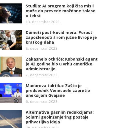
Studija: AI program koji čita misli
može da prevede moždane talase
u tekst
13. decembar 2023.
Dometi post-kovid mera: Porast
zaposlenosti širom južne Evrope je
kratkog daha
8. decembar 2023.
Zakasnelo otkriće: Kubanski agent
je 42 godine bio u vrhu američke
administracije
7. decembar 2023.
Madurova taktika: Zašto je
predsednik Venecuele zapretio
aneksijom Gvajane
6. decembar 2023.
Alternativa gasnim redukcijama:
Solarni geoinženjering postaje
prihvatljiva ideja