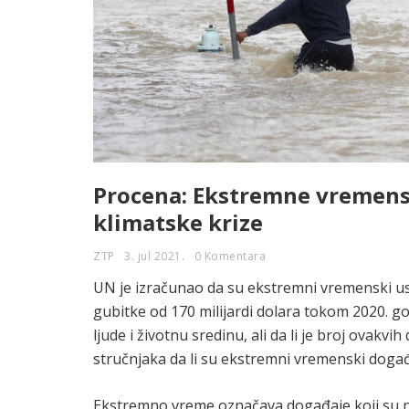
Procena: Ekstremne vremensk
klimatske krize
ZTP
3. jul 2021.
0 Komentara
UN je izračunao da su ekstremni vremenski us
gubitke od 170 milijardi dolara tokom 2020. go
ljude i životnu sredinu, ali da li je broj ovakv
stručnjaka da li su ekstremni vremenski događaj
Ekstremno vreme označava događaje koji su n