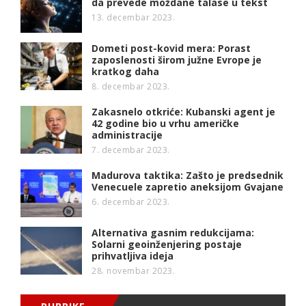
da prevede moždane talase u tekst
13. decembar 2023.
Dometi post-kovid mera: Porast
zaposlenosti širom južne Evrope je
kratkog daha
8. decembar 2023.
Zakasnelo otkriće: Kubanski agent je
42 godine bio u vrhu američke
administracije
7. decembar 2023.
Madurova taktika: Zašto je predsednik
Venecuele zapretio aneksijom Gvajane
6. decembar 2023.
Alternativa gasnim redukcijama:
Solarni geoinženjering postaje
prihvatljiva ideja
28. novembar 2023.