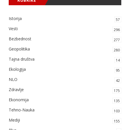
RUBRIKE
Istorija
57
Vesti
296
Bezbednost
277
Geopolitika
280
Tajna društva
14
Ekologija
95
NLO
42
Zdravlje
175
Ekonomija
135
Tehno-Nauka
103
Mediji
155