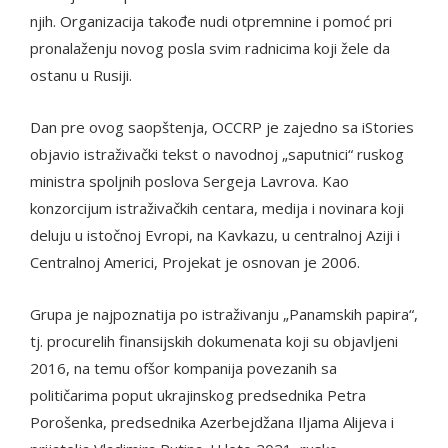
njih. Organizacija takođe nudi otpremnine i pomoć pri
pronalaženju novog posla svim radnicima koji žele da
ostanu u Rusiji.
Dan pre ovog saopštenja, OCCRP je zajedno sa iStories
objavio istraživački tekst o navodnoj „saputnici“ ruskog
ministra spoljnih poslova Sergeja Lavrova. Kao
konzorcijum istraživačkih centara, medija i novinara koji
deluju u istočnoj Evropi, na Kavkazu, u centralnoj Aziji i
Centralnoj Americi, Projekat je osnovan je 2006.
Grupa je najpoznatija po istraživanju „Panamskih papira“,
tj. procurelih finansijskih dokumenata koji su objavljeni
2016, na temu ofšor kompanija povezanih sa
političarima poput ukrajinskog predsednika Petra
Porošenka, predsednika Azerbejdžana Iljama Alijeva i