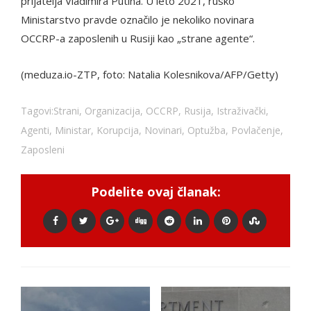
prijatelja Vladimira Putina. U leto 2021, rusko
Ministarstvo pravde označilo je nekoliko novinara
OCCRP-a zaposlenih u Rusiji kao „strane agente“.
(meduza.io-ZTP, foto: Natalia Kolesnikova/AFP/Getty)
Tagovi:
Strani
,
Organizacija
,
OCCRP
,
Rusija
,
Istraživački
,
Agenti
,
Ministar
,
Korupcija
,
Novinari
,
Optužba
,
Povlačenje
,
Zaposleni
Podelite ovaj članak: