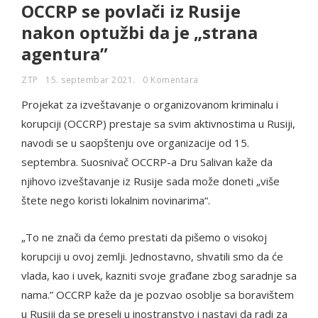
OCCRP se povlači iz Rusije
nakon optužbi da je „strana
agentura”
ZTP
15. septembar 2021.
0 Komentara
Projekat za izveštavanje o organizovanom kriminalu i
korupciji (OCCRP) prestaje sa svim aktivnostima u Rusiji,
navodi se u saopštenju ove organizacije od 15.
septembra. Suosnivač OCCRP-a Dru Salivan kaže da
njihovo izveštavanje iz Rusije sada može doneti „više
štete nego koristi lokalnim novinarima“.
„To ne znači da ćemo prestati da pišemo o visokoj
korupciji u ovoj zemlji. Jednostavno, shvatili smo da će
vlada, kao i uvek, kazniti svoje građane zbog saradnje sa
nama.” OCCRP kaže da je pozvao osoblje sa boravištem
u Rusiji da se preseli u inostranstvo i nastavi da radi za