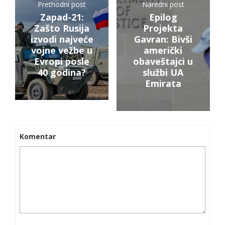
Prethodni post
Naredni post
Zapad-21:
Epilog
Zašto Rusija
Projekta
izvodi najveće
Gavran: Bivši
vojne vežbe u
američki
Evropi posle
obaveštajci u
40 godina?
službi UA
Emirata
Komentar