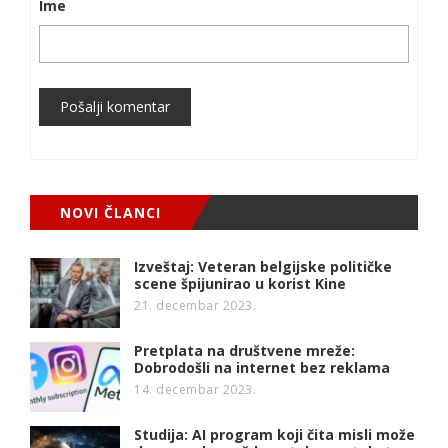
Ime
Pošalji komentar
NOVI ČLANCI
Izveštaj: Veteran belgijske političke
scene špijunirao u korist Kine
21. decembar 2023.
Pretplata na društvene mreže:
Dobrodošli na internet bez reklama
14. decembar 2023.
Studija: AI program koji čita misli može