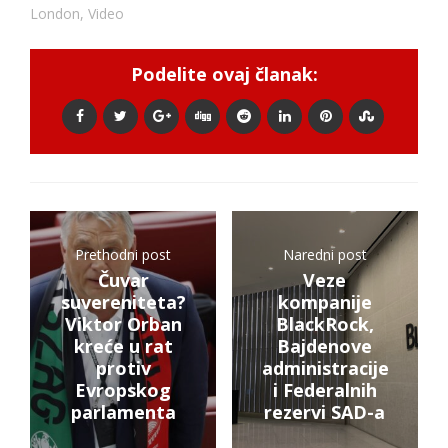
London
,
Video
Podelite ovaj članak:
Prethodni post
Naredni post
Čuvar
Veze
suvereniteta?
kompanije
Viktor Orban
BlackRock,
kreće u rat
Bajdenove
protiv
administracije
Evropskog
i Federalnih
parlamenta
rezervi SAD-a