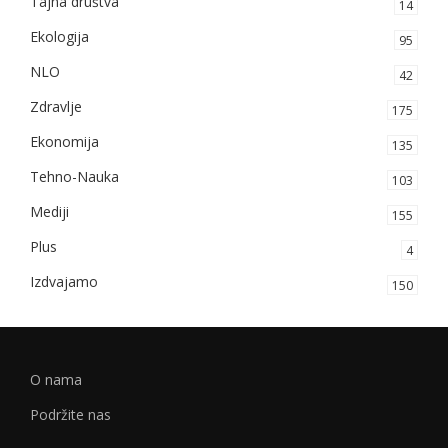
Tajna društva
14
Ekologija
95
NLO
42
Zdravlje
175
Ekonomija
135
Tehno-Nauka
103
Mediji
155
Plus
4
Izdvajamo
150
O nama
Podržite nas