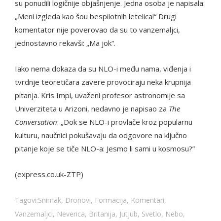
su ponudili logičnije objašnjenje. Jedna osoba je napisala:
„Meni izgleda kao šou bespilotnih letelica!“ Drugi
komentator nije poverovao da su to vanzemaljci,
jednostavno rekavši: „Ma jok“.
Iako nema dokaza da su NLO-i među nama, viđenja i
tvrdnje teoretičara zavere provociraju neka krupnija
pitanja. Kris Impi, uvaženi profesor astronomije sa
Univerziteta u Arizoni, nedavno je napisao za
The
Conversation
: „Dok se NLO-i provlače kroz popularnu
kulturu, naučnici pokušavaju da odgovore na ključno
pitanje koje se tiče NLO-a: Jesmo li sami u kosmosu?”
(express.co.uk-ZTP)
Tagovi:
Snimak
,
Dronovi
,
Formacija
,
Komentari
,
Vanzemaljci
,
Neverica
,
Britanija
,
Jutjub
,
Svetlo
,
Nebo
,