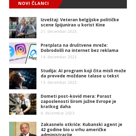
NOVI ČLANCI
Izveštaj: Veteran belgijske političke
scene špijunirao u korist Kine
21. decembar 2023.
Pretplata na društvene mreže:
Dobrodošli na internet bez reklama
14. decembar 2023.
Studija: AI program koji čita misli može
da prevede moždane talase u tekst
13. decembar 2023.
Dometi post-kovid mera: Porast
zaposlenosti širom južne Evrope je
kratkog daha
8. decembar 2023.
Zakasnelo otkriće: Kubanski agent je
42 godine bio u vrhu američke
administracije