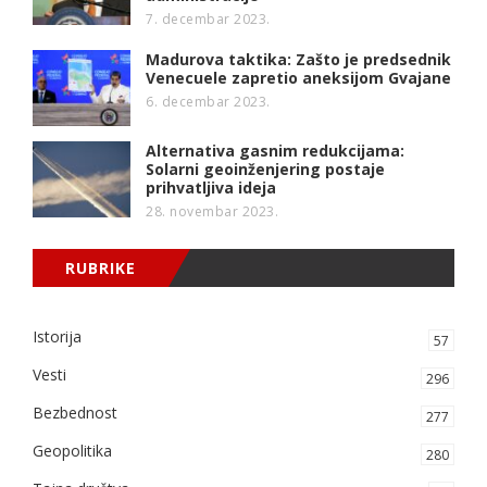
7. decembar 2023.
Madurova taktika: Zašto je predsednik
Venecuele zapretio aneksijom Gvajane
6. decembar 2023.
Alternativa gasnim redukcijama:
Solarni geoinženjering postaje
prihvatljiva ideja
28. novembar 2023.
RUBRIKE
Istorija
57
Vesti
296
Bezbednost
277
Geopolitika
280