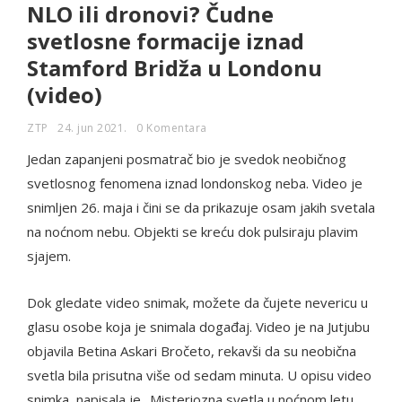
NLO ili dronovi? Čudne
svetlosne formacije iznad
Stamford Bridža u Londonu
(video)
ZTP
24. jun 2021.
0 Komentara
Jedan zapanjeni posmatrač bio je svedok neobičnog
svetlosnog fenomena iznad londonskog neba. Video je
snimljen 26. maja i čini se da prikazuje osam jakih svetala
na noćnom nebu. Objekti se kreću dok pulsiraju plavim
sjajem.
Dok gledate video snimak, možete da čujete nevericu u
glasu osobe koja je snimala događaj. Video je na Jutjubu
objavila Betina Askari Bročeto, rekavši da su neobična
svetla bila prisutna više od sedam minuta. U opisu video
snimka, napisala je „Misteriozna svetla u noćnom letu