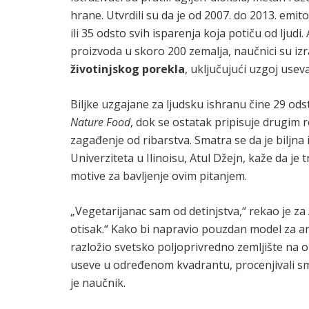
hrane. Utvrdili su da je od 2007. do 2013. emit
ili 35 odsto svih isparenja koja potiču od ljudi. 
proizvoda u skoro 200 zemalja, naučnici su izr
životinjskog porekla
, uključujući uzgoj usev
Biljke uzgajane za ljudsku ishranu čine 29 odst
Nature Food
, dok se ostatak pripisuje drugim
zagađenje od ribarstva. Smatra se da je biljna i
Univerziteta u Ilinoisu, Atul Džejn, kaže da je
motive za bavljenje ovim pitanjem.
„Vegetarijanac sam od detinjstva,“ rekao je za
otisak.“ Kako bi napravio pouzdan model za ana
razložio svetsko poljoprivredno zemljište na 
useve u određenom kvadrantu, procenjivali sm
je naučnik.