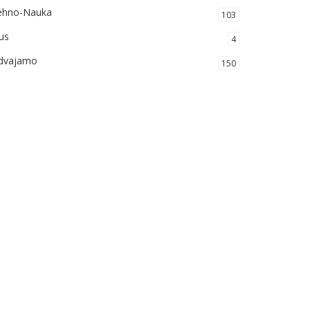
ehno-Nauka
103
us
4
zdvajamo
150