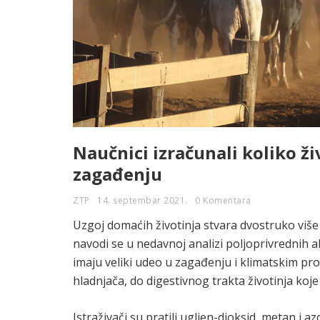
Naučnici izračunali koliko ž
zagađenju
ZTP
14. septembar 2021.
0 Komentara
Uzgoj domaćih životinja stvara dvostruko više 
navodi se u nedavnoj analizi poljoprivrednih a
imaju veliki udeo u zagađenju i klimatskim p
hladnjača, do digestivnog trakta životinja koj
Istraživači su pratili ugljen-dioksid, metan i 