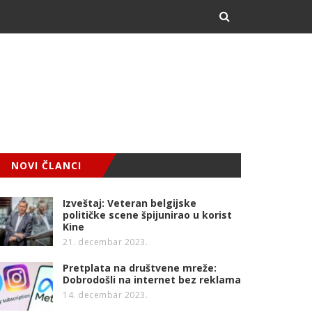
NOVI ČLANCI
Izveštaj: Veteran belgijske
političke scene špijunirao u korist
Kine
21. decembar 2023.
Pretplata na društvene mreže:
Dobrodošli na internet bez reklama
14. decembar 2023.