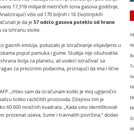
ovano 17,318 milijardi metričkih tona gasova godišnje,
Analizirajući više od 170 biljnih i 16 životinjskih
ačunali je da je
57 odsto gasova poteklo od hrane
a za ishranu stoke.
Is
o gasnih emisija, pokazalo je istraživanje objavljeno u
Ve
 robama poput pamuka i gume. Studija nije obuhvatila
B
shrana bolja za planetu, ali vodeći istraživač sa
Ta
 tragao za preciznim podacima, priznajući da ima i lične
Ge
N
 AFP. „Hteo sam da izračunam koliki je moj ugljenični
Ek
lizu toliko različitih proizvoda, Džejnov tim je
oko 60.000 mrežnih kvadrata. „Kada smo identifikovali
E
o procenat useva, šume i travnatih površina,“ dodao
Zd
Me