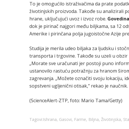
To je omogućilo istraživačima da prate podatk
životinjskih proizvoda. Takođe su analizirali
hrane, uključujući uvoz i izvoz robe.
Govedina 
dok je pirinač najgori među biljkama, sa 12 od
Amerike i pirinčana polja jugoistočne Azije pr
Studija je merila udeo biljaka za ljudsku i sto
transporta i trgovine. Takođe su uzeli u obzir
„Morate sve uračunati jer postoji puno informaci
ustanovilo rastuću potražnju za hranom širom
zagrevanja. „Možete označiti svoju lokaciju, ide
sopstveni ugljenični otisak,“ rekao je naučnik.
(ScienceAlert-ZTP, foto: Mario Tama/Getty)
Tagovi:
Ishrana
,
Gasovi
,
Farme
,
Biljna
,
Životinjska
,
St