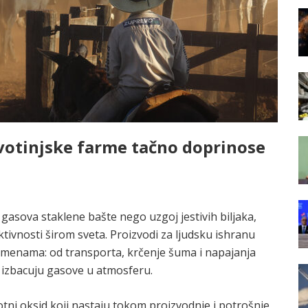
ivotinjske farme tačno doprinose
gasova staklene bašte nego uzgoj jestivih biljaka,
ktivnosti širom sveta. Proizvodi za ljudsku ishranu
romenama: od transporta, krčenje šuma i napajanja
e izbacuju gasove u atmosferu.
azotni oksid koji nastaju tokom proizvodnje i potrošnje