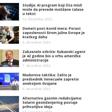
Studija: AI program koji čita misli
može da prevede moždane talase
u tekst
13. decembar 2023.
Dometi post-kovid mera: Porast
zaposlenosti širom južne Evrope je
kratkog daha
8. decembar 2023.
Zakasnelo otkriće: Kubanski agent
je 42 godine bio u vrhu američke
administracije
7. decembar 2023.
Madurova taktika: Zašto je
predsednik Venecuele zapretio
aneksijom Gvajane
6. decembar 2023.
Alternativa gasnim redukcijama:
Solarni geoinženjering postaje
prihvatljiva ideja