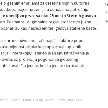
e o gasnim emisijama za desetine biljnih kultura i
T
 podatke za pojedine zemlje u odnosu na potrošnju
Pl
je ubedljivo prva, sa oko 25 odsto štetnih gasova
,
I
sto. Posmatrajući globalne regije, stočarstvo Južne
epoznati su kao najveći emiteri gasova staklene bašte.
čnu ishranu odvojeno, računajući i faktore poput
 zastupljenost biljaka koje apsorbuju ugljenik.
ja i interakcija,“ istakao je Džejn. Istraživanje je
 sveta, uz projekciju pogoršanja globalnog
ntifikovati šta jedete, koliko jedete i izračunati
aklene
,
Bašte
,
Hrana
,
Emisije
,
Klima
,
Zagrevanje
,
CO2