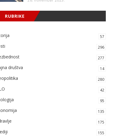
28. novembar 2023.
RUBRIKE
torija
57
sti
296
ezbednost
277
jna društva
14
opolitika
280
LO
42
ologija
95
konomija
135
ravlje
175
diji
155