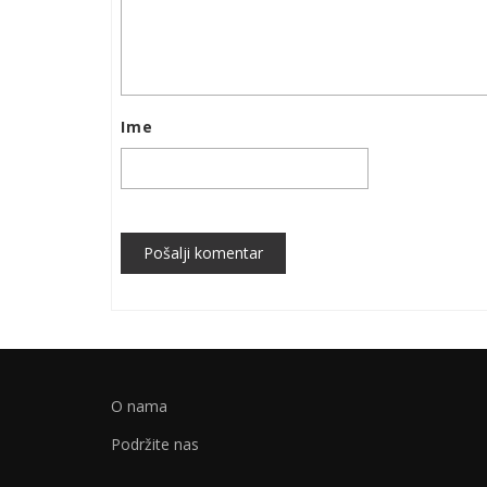
Ime
Pošalji komentar
O nama
Podržite nas