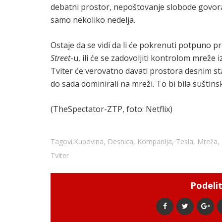
debatni prostor, nepoštovanje slobode govora 
samo nekoliko nedelja.
Ostaje da se vidi da li će pokrenuti potpuno 
Street
-u, ili će se zadovoljiti kontrolom mreže
Tviter će verovatno davati prostora desnim stav
do sada dominirali na mreži. To bi bila suštin
(TheSpectator-ZTP, foto: Netflix)
Tagovi:
Kupovina
,
Desnica
,
Kompanija
,
Tesla
,
Mreža
,
Tviter
Podelit