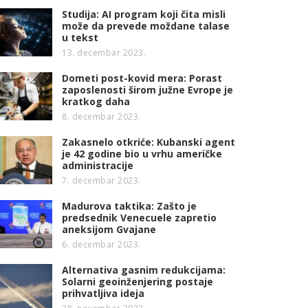
Studija: AI program koji čita misli
može da prevede moždane talase
u tekst
13. decembar 2023.
Dometi post-kovid mera: Porast
zaposlenosti širom južne Evrope je
kratkog daha
8. decembar 2023.
Zakasnelo otkriće: Kubanski agent
je 42 godine bio u vrhu američke
administracije
7. decembar 2023.
Madurova taktika: Zašto je
predsednik Venecuele zapretio
aneksijom Gvajane
6. decembar 2023.
Alternativa gasnim redukcijama:
Solarni geoinženjering postaje
prihvatljiva ideja