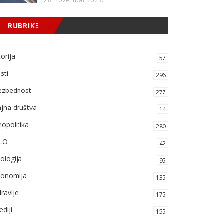
28. novembar 2023.
RUBRIKE
torija
57
sti
296
ezbednost
277
jna društva
14
opolitika
280
LO
42
ologija
95
konomija
135
ravlje
175
diji
155