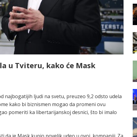
a u Tviteru, kako će Mask
od najbogatijih ljudi na svetu, preuzeo 9,2 odsto udela
 tome kako bi biznismen mogao da promeni ovu
 pomeriti ka libertarijanskoj desnici, što bi imalo
sti da je Mask kupio povelik udeo u ovoj kompaniji. Za