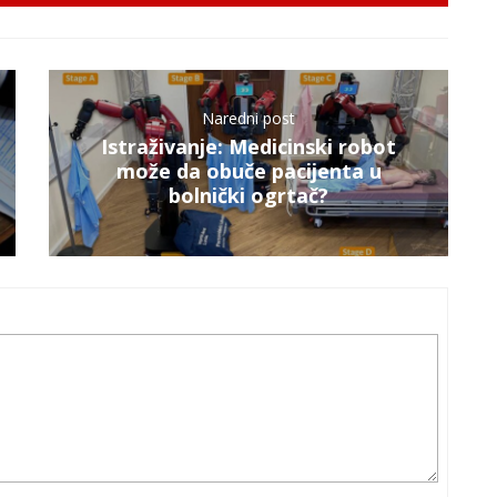
Naredni post
Istraživanje: Medicinski robot
može da obuče pacijenta u
bolnički ogrtač?