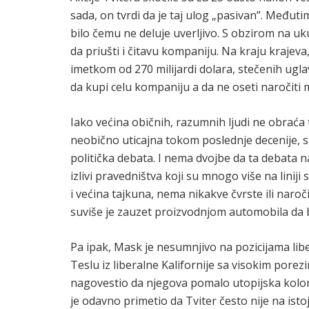
sada, on tvrdi da je taj ulog „pasivan”. Međutim
bilo čemu ne deluje uverljivo. S obzirom na u
da priušti i čitavu kompaniju. Na kraju krajeva
imetkom od 270 milijardi dolara, stečenih ug
da kupi celu kompaniju a da ne oseti naroči
Iako većina običnih, razumnih ljudi ne obraća 
neobično uticajna tokom poslednje decenije, st
politička debata. I nema dvojbe da ta debata na
izlivi pravedništva koji su mnogo više na linij
i većina tajkuna, nema nikakve čvrste ili naro
suviše je zauzet proizvodnjom automobila da bi
Pa ipak, Mask je nesumnjivo na pozicijama lib
Teslu iz liberalne Kalifornije sa visokim pore
nagovestio da njegova pomalo utopijska kolon
je odavno primetio da Tviter često nije na istoj