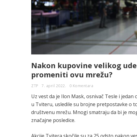
Nakon kupovine velikog udel
promeniti ovu mrežu?
ZTP
7. april 2022.
0 Komentara
Uz vest da je Ilon Mask, osnivač Tesle i jedan 
u Tviteru, usledile su brojne pretpostavke o
društvenu mrežu. Mnogi smatraju da bi je mogao
značajne posledice.
Akcije Tvitera skočile su za 25 odsto nakon ve