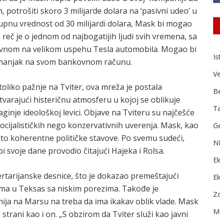
, potrošiti skoro 3 milijarde dolara na ‘pasivni udeo’ u
kupnu vrednost od 30 milijardi dolara, Mask bi mogao
, reč je o jednom od najbogatijih ljudi svih vremena, sa
lavnom na velikom uspehu Tesla automobila. Mogao bi
Is
ti manjak na svom bankovnom računu.
Ve
toliko pažnje na Tviter, ova mreža je postala
B
varajući histeričnu atmosferu u kojoj se oblikuje
Ta
ginje ideološkoj levici. Objave na Tviteru su najčešće
i socijalističkih nego konzervativnih uverenja. Mask, kao
Ge
čito koherentne političke stavove. Po svemu sudeći,
N
 svoje dane provodio čitajući Hajeka i Rolsa.
Ek
ertarijanske desnice, što je dokazao premeštajući
E
zima u Teksas sa niskim porezima. Takođe je
Zd
ija na Marsu na treba da ima ikakav oblik vlade. Mask
Me
 strani kao i on. „S obzirom da Tviter služi kao javni