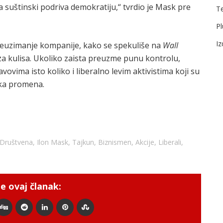
suštinski podriva demokratiju,“ tvrdio je Mask pre
T
Pl
I
preuzimanje kompanije, kako se spekuliše na
Wall
 iza kulisa. Ukoliko zaista preuzme punu kontrolu,
ovima isto koliko i liberalno levim aktivistima koji su
ska promena.
Društvena
,
Ilon Mask
,
Tajkun
,
Biznismen
,
Akcije
,
Liberali
,
e ovaj članak: