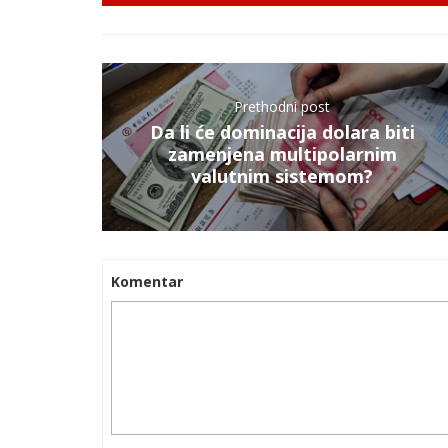
Prethodni post
Da li će dominacija dolara biti
zamenjena multipolarnim
valutnim sistemom?
Komentar