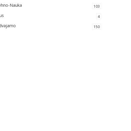
ehno-Nauka
103
us
4
zdvajamo
150