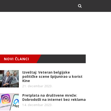
NOVI ČLANCI
Izveštaj: Veteran belgijske
političke scene špijunirao u korist
Kine
21. decembar 2023.
Pretplata na društvene mreže:
Dobrodošli na internet bez reklama
14. decembar 2023.