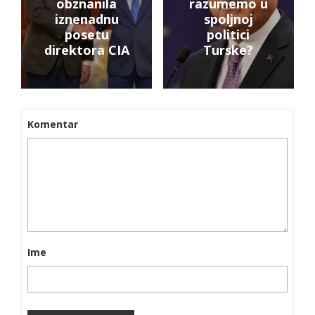
obznanila
razumemo u
iznenadnu
spoljnoj
posetu
politici
direktora CIA
Turske?
Komentar
Ime