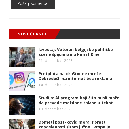
Pošalji komentar
NOVI ČLANCI
Izveštaj: Veteran belgijske političke
scene špijunirao u korist Kine
21. decembar 2023.
Pretplata na društvene mreže:
Dobrodošli na internet bez reklama
14. decembar 2023.
Studija: AI program koji čita misli može
da prevede moždane talase u tekst
13. decembar 2023.
Dometi post-kovid mera: Porast
zaposlenosti širom južne Evrope je