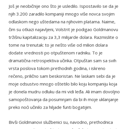
Još je neobičnije ono što je usledilo. Ispostavilo se da je
njih 3.200 zaradilo kompaniji mnogo više novca svojim
odlaskom nego uštedama na njihovim platama. Naime,
čim su otkazi najavljeni, Volstrit je podigao Goldmanovu
tržišnu kapitalizaciju za 3,3 milijarde dolara. Razmislite o
tome na trenutak: to je nešto više od milion dolara
dodate vrednosti po otpuštenom radniku. To je
dramatična retrospektiva učinka. Otpuštan sam sa svih
vrsta poslova tokom prethodnih godina, i iskreno
rečeno, prilično sam beskoristan. Ne laskam sebi da je
moje odsustvo mnogo oštetilo bilo koju kompaniju koja
je donela mudru odluku da mi vidi leđa. Ali imam dovoljno
samopoštovanja da posumnjam da bi ih moje uklanjanje
preko noći učinilo za hiljade funti bogatijim.
Bivši Goldmanovi službenici su, navodno, prethodnica