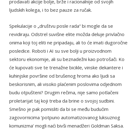
prodavati akcije bolje, brže i racionalnije od svojih
ljudskih kolega, i to bez pauze za ručak.
Spekulacije o „društvu posle rada“ bi mogle da se
revidiraju. Odstrel suvišne elite možda deluje privlačno
onima koji toj eliti ne pripadaju, ali to će imati dugoročne
posledice. Roboti i AI su sve bolji u proizvodnom
sektoru ekonomije, ali su beznadežni kao potrošači. Ko
će kupovati sve te trenažne bicikle, vinske dekantere i
kuhinjske površine od brušenog hroma ako ljudi sa
beskorisnim, ali visoko plaćenim poslovima odjednom
budu otpušteni? Drugim rečima, nije samo potlačeni
proletarijat taj koji treba da brine o svojoj sudbini.
Smešno je pak pomisliti da bi se među budućim
zagovornicima ‘potpuno automatizovanog luksuznog
komunizma’ mogli naći bivši menadžeri Goldman Saksa.