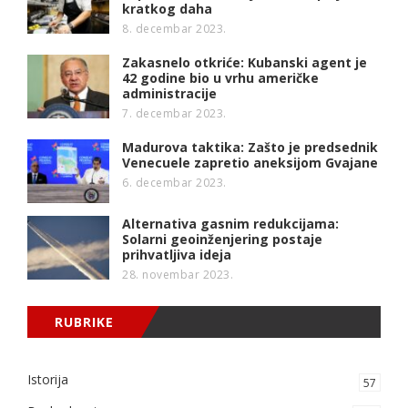
kratkog daha
8. decembar 2023.
Zakasnelo otkriće: Kubanski agent je
42 godine bio u vrhu američke
administracije
7. decembar 2023.
Madurova taktika: Zašto je predsednik
Venecuele zapretio aneksijom Gvajane
6. decembar 2023.
Alternativa gasnim redukcijama:
Solarni geoinženjering postaje
prihvatljiva ideja
28. novembar 2023.
RUBRIKE
Istorija
57