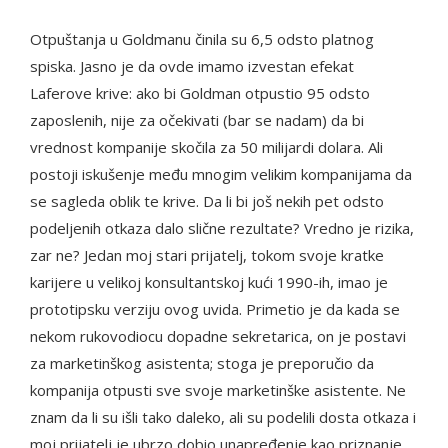
Otpuštanja u Goldmanu činila su 6,5 odsto platnog
spiska. Jasno je da ovde imamo izvestan efekat
Laferove krive: ako bi Goldman otpustio 95 odsto
zaposlenih, nije za očekivati (bar se nadam) da bi
vrednost kompanije skočila za 50 milijardi dolara. Ali
postoji iskušenje među mnogim velikim kompanijama da
se sagleda oblik te krive. Da li bi još nekih pet odsto
podeljenih otkaza dalo slične rezultate? Vredno je rizika,
zar ne? Jedan moj stari prijatelj, tokom svoje kratke
karijere u velikoj konsultantskoj kući 1990-ih, imao je
prototipsku verziju ovog uvida. Primetio je da kada se
nekom rukovodiocu dopadne sekretarica, on je postavi
za marketinškog asistenta; stoga je preporučio da
kompanija otpusti sve svoje marketinške asistente. Ne
znam da li su išli ​​tako daleko, ali su podelili dosta otkaza i
moj prijatelj je ubrzo dobio unapređenje kao priznanje