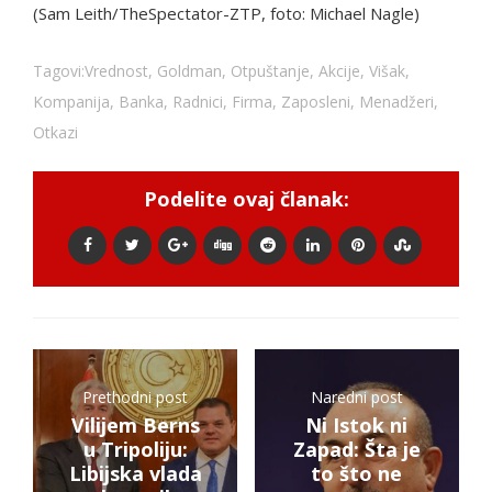
(Sam Leith/TheSpectator-ZTP, foto: Michael Nagle)
Tagovi:
Vrednost
,
Goldman
,
Otpuštanje
,
Akcije
,
Višak
,
Kompanija
,
Banka
,
Radnici
,
Firma
,
Zaposleni
,
Menadžeri
,
Otkazi
Podelite ovaj članak:
Prethodni post
Naredni post
Vilijem Berns
Ni Istok ni
u Tripoliju:
Zapad: Šta je
Libijska vlada
to što ne