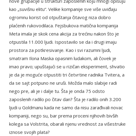
nove grupacije u strukturi zaposlenih koju mnogi opisuju
kao „suvišnu elitu“. Velike kompanije sve više uviđaju
ogromnu korist od otpuštanja čitavog niza dobro
plaćenih rukovodilaca. Fejsbukova matična kompanija
Meta imala je skok cena akcija za trećinu nakon što je
otpustila 11.000 ljudi. Ispostavilo se da i drugi imaju
prostora za potkresivanje. Kao i svi razumni ljudi,
smatram Ilona Maska opasnim ludakom, ali čovek je
imao pravo; upuštajući se u rizičan eksperiment, shvatio
je da je moguće otpustiti tri četvrtine radnika Tvitera, a
da se sajt potpuno ne uruši. Možda malo slabije radi
nego pre, ali je i dalje tu. Šta je onda 75 odsto
zaposlenih radilo po čitav dan? Šta je radilo onih 3.200
ljudi u Goldmanu kada ne samo da nisu zarađivali novac
kompaniji, nego su, bar prema proceni njihovih bivših
kolega sa Volstrita, obarali njenu vrednost za višestruke
iznose svojih plata?