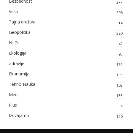
Bezbednost
277
Vesti
296
Tajna društva
14
Geopolitika
280
NLO
42
Ekologija
95
Zdravlje
175
Ekonomija
135
Tehno-Nauka
103
Mediji
155
Plus
4
Izdvajamo
150