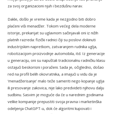
za svoj organizacioni njuh i bezdušnu narav.
Dakle, došlo je vreme kada je nezgodno biti dobro
plaćeni viši menadžer. Tokom većeg dela moderne
istorije, prekarijat su uglavnom sačinjavali oni iz nižih
platnih razreda: fizički radnici čiji su poslovi dokinuti
industrijskim napretkom, zatvaranjem rudnika uglja,
robotizacijom proizvodnje automobila, itd. Iz generacije
u generaciju, oni su napuštali tradicionalnu radničku klasu
ostajući beskorisni i poraženi. Sada je, očigledno, došao
red na profil belih okovratnika, a imajući u vidu da je
‘menadžerisanje’ malo teže sameriti nego kopanje uglja
ili presovanje zakovica, nije lako predvideti njihovu dalju
sudbinu. Sasvim je moguće da će u narednim godinama
velike kompanije prepustiti svoja pravna i marketinška
odeljenja ChatGPT-u, dok će algoritmi kupovati i