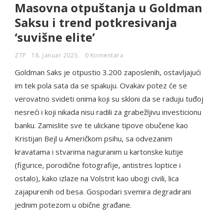
Masovna otpuštanja u Goldman
Saksu i trend potkresivanja
‘suvišne elite’
ZTP
18. januar 2023.
0 Komentara
Goldman Saks je otpustio 3.200 zaposlenih, ostavljajući
im tek pola sata da se spakuju. Ovakav potez će se
verovatno svideti onima koji su skloni da se raduju tuđoj
nesreći i koji nikada nisu radili za grabežljivu investicionu
banku. Zamislite sve te ulickane tipove obučene kao
Kristijan Bejl u Američkom psihu, sa odvezanim
kravatama i stvarima naguranim u kartonske kutije
(figurice, porodične fotografije, antistres loptice i
ostalo), kako izlaze na Volstrit kao ubogi civili, lica
zajapurenih od besa. Gospodari svemira degradirani
jednim potezom u obične građane.