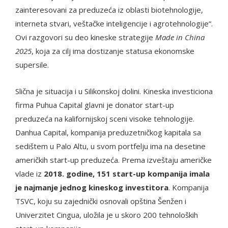
zainteresovani za preduzeća iz oblasti biotehnologije,
interneta stvari, veštačke inteligencije i agrotehnologije“.
Ovi razgovori su deo kineske strategije
Made in China
2025
, koja za cilj ima dostizanje statusa ekonomske
supersile.
Slična je situacija i u Silikonskoj dolini. Kineska investiciona
firma Puhua Capital glavni je donator start-up
preduzeća na kalifornijskoj sceni visoke tehnologije.
Danhua Capital, kompanija preduzetničkog kapitala sa
sedištem u Palo Altu, u svom portfelju ima na desetine
američkih start-up preduzeća. Prema izveštaju američke
vlade iz
2018. godine, 151 start-up kompanija imala
je najmanje jednog kineskog investitora
. Kompanija
TSVC, koju su zajednički osnovali opština Šenžen i
Univerzitet Cingua, uložila je u skoro 200 tehnoloških