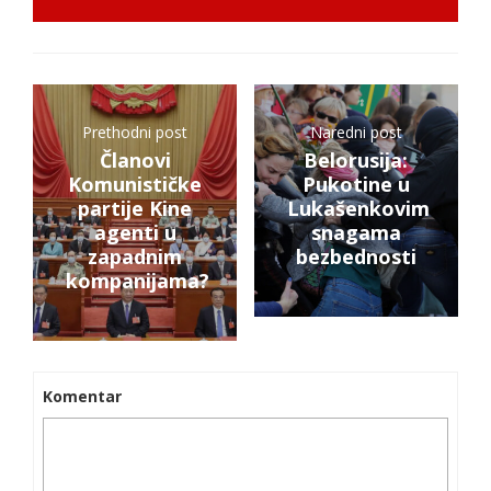
Prethodni post
Naredni post
Članovi
Belorusija:
Komunističke
Pukotine u
partije Kine
Lukašenkovim
agenti u
snagama
zapadnim
bezbednosti
kompanijama?
Komentar