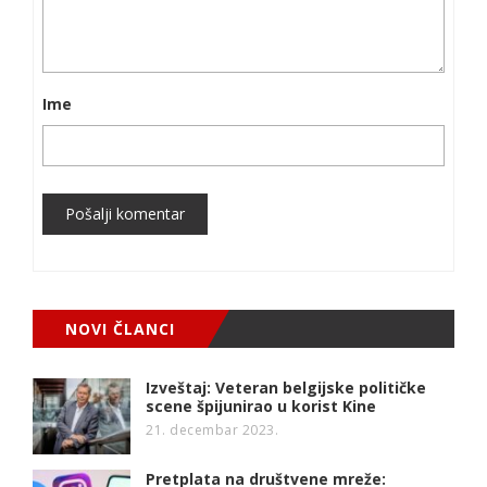
Ime
Pošalji komentar
NOVI ČLANCI
Izveštaj: Veteran belgijske političke
scene špijunirao u korist Kine
21. decembar 2023.
Pretplata na društvene mreže: