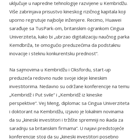
uključuje u napredne tehnologije razvijene u Kembridžu.
Više zabrinjava prisustvo kineskog rizičnog kapitala koji
uporno regrutuje najbolje inženjere. Recimo, Huawei
sarađuje sa TusPark-om, britanskim ogrankom Cingua
Univerziteta, kako bi „ubrzao digitalizaciju naučnog parka
Kemdbriža, te omogućio preduzećima da podstaknu
inovacije i steknu konkurentsku prednost“.
Na sajmovima u Kembridžu i Oksfordu, start-up
preduzeća redovno nude svoje ideje kineskim
investitorima. Nedavno su održane konferencije na temu
„Kembridž i Put svile“ i „Kembridž iz kineske
perspektive“. Vej Meng, diplomac sa Cingua Univerziteta
i doktorant na Kembridžu, izjavio je lokalnim novinama
da su „kineski investitori i tržište spremniji no ikada za
saradnju sa britanskim firmama“. U najavi predstojeće
konferencije stoji da su „kineski investitori posebno