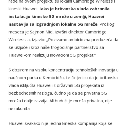
rade na ovom projektu su lokalni Cambridge Wireless i
kineski Huawei.
Iako je britanska vlada zabranila
instalaciju kineske 5G mreže u zemlji, Huawei
nastavlja sa izgradnjom lokalne 5G mreže
. Prošlog
meseca je Sajmon Mid, izvršni direktor Cambridge
Wireless-a, izjavio: „Pozivamo ambiciozna preduzeća da
se uključe i kroz naše trogodišnje partnerstvo sa
Huawei-om realizuju inovacioni 5G projekat.“
S obzirom na visoku koncentraciju tehnoloških inovacija u
naučnom parku u Kembridžu, te činjenicu da je britanska
vlada isključila Huawei iz državnih 5G projekata iz
bezbednosnih razloga, čudno je da se privatna 5G
mreža i dalje razvija. Ali budući je mreža privatna, nije
nezakonita.
Huawei svakako nije jedina kineska kompanija koja se