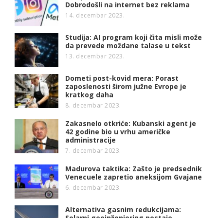
Dobrodošli na internet bez reklama
14. decembar 2023.
Studija: AI program koji čita misli može
da prevede moždane talase u tekst
13. decembar 2023.
Dometi post-kovid mera: Porast
zaposlenosti širom južne Evrope je
kratkog daha
8. decembar 2023.
Zakasnelo otkriće: Kubanski agent je
42 godine bio u vrhu američke
administracije
7. decembar 2023.
Madurova taktika: Zašto je predsednik
Venecuele zapretio aneksijom Gvajane
6. decembar 2023.
Alternativa gasnim redukcijama:
Solarni geoinženjering postaje