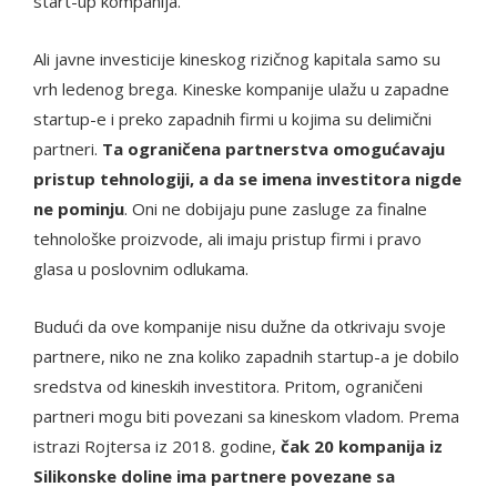
start-up kompanija.
Ali javne investicije kineskog rizičnog kapitala samo su
vrh ledenog brega. Kineske kompanije ulažu u zapadne
startup-e i preko zapadnih firmi u kojima su delimični
partneri.
Ta ograničena partnerstva omogućavaju
pristup tehnologiji, a da se imena investitora nigde
ne pominju
. Oni ne dobijaju pune zasluge za finalne
tehnološke proizvode, ali imaju pristup firmi i pravo
glasa u poslovnim odlukama.
Budući da ove kompanije nisu dužne da otkrivaju svoje
partnere, niko ne zna koliko zapadnih startup-a je dobilo
sredstva od kineskih investitora. Pritom, ograničeni
partneri mogu biti povezani sa kineskom vladom. Prema
istrazi Rojtersa iz 2018. godine,
čak 20 kompanija iz
Silikonske doline ima partnere povezane sa