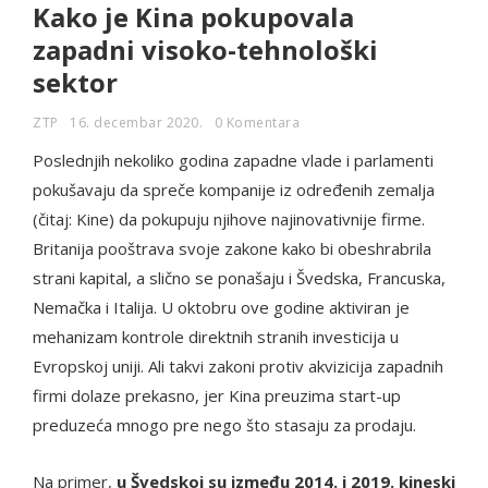
Kako je Kina pokupovala
zapadni visoko-tehnološki
sektor
ZTP
16. decembar 2020.
0 Komentara
Poslednjih nekoliko godina zapadne vlade i parlamenti
pokušavaju da spreče kompanije iz određenih zemalja
(čitaj: Kine) da pokupuju njihove najinovativnije firme.
Britanija pooštrava svoje zakone kako bi obeshrabrila
strani kapital, a slično se ponašaju i Švedska, Francuska,
Nemačka i Italija. U oktobru ove godine aktiviran je
mehanizam kontrole direktnih stranih investicija u
Evropskoj uniji. Ali takvi zakoni protiv akvizicija zapadnih
firmi dolaze prekasno, jer Kina preuzima start-up
preduzeća mnogo pre nego što stasaju za prodaju.
Na primer,
u Švedskoj su između 2014. i 2019. kineski