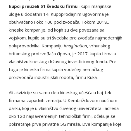
kupci preuzeli 51 švedsku firmu
i kupili manjinske
uloge u dodatnih 14. Kupoprodajnim ugovorima je
obuhvaćeno i oko 100 podizvođača. Tokom 2018.,
kineske kompanije, od kojih su dve povezana sa
vojskom, kupile su tri švedska proizvođača najmodernijih
poluprovodnika. Kompaniju
Imagination
, vrhunskog
britanskog proizvođača čipova, je 2017. kupila firma u
vlasništvu kineskog državnog investicionog fonda. Pre
toga je kineska firma kupila vodećeg nemačkog
proizvođača industrijskih robota, firmu Kuka.
Ali akvizicije su samo deo kineskog učešća u haj-tek
firmama zapadnih zemalja. U Kembriždovom naučnom
parku, koji je u vlasništvu čuvenog univerziteta i adresa
oko 120 najsavremenijih tehnoloških firmi, očekuje se
pokretanje prve privatne 5G mreže. Dve kompanije koje