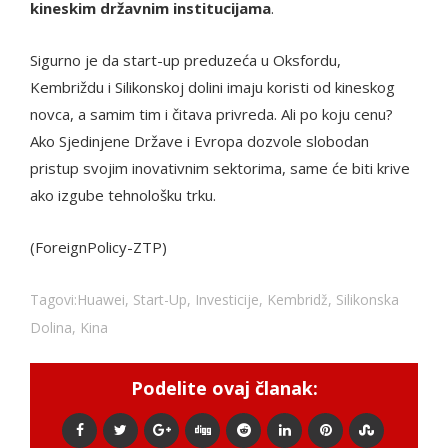
kineskim državnim institucijama
.
Sigurno je da start-up preduzeća u Oksfordu,
Kembriždu i Silikonskoj dolini imaju koristi od kineskog
novca, a samim tim i čitava privreda. Ali po koju cenu?
Ako Sjedinjene Države i Evropa dozvole slobodan
pristup svojim inovativnim sektorima, same će biti krive
ako izgube tehnološku trku.
(ForeignPolicy-ZTP)
Tagovi:
Huawei
,
Start-Up
,
Investicije
,
Kembridž
,
Silikonska
Dolina
,
Kina
Podelite ovaj članak: