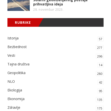
prihvatljiva ideja
28. novembar 2023.
RUBRIKE
Istorija
57
Bezbednost
277
Vesti
296
Tajna društva
14
Geopolitika
280
NLO
42
Ekologija
95
Ekonomija
135
Zdravlje
175