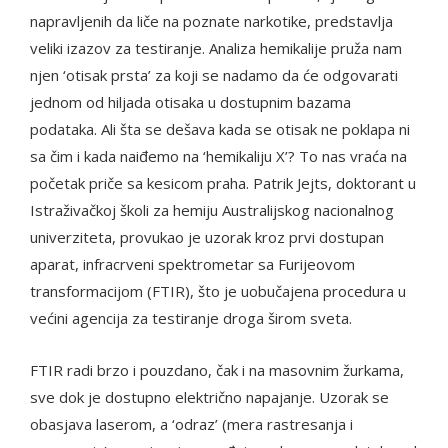
napravljenih da liče na poznate narkotike, predstavlja
veliki izazov za testiranje. Analiza hemikalije pruža nam
njen ‘otisak prsta’ za koji se nadamo da će odgovarati
jednom od hiljada otisaka u dostupnim bazama
podataka. Ali šta se dešava kada se otisak ne poklapa ni
sa čim i kada naiđemo na ‘hemikaliju X’? To nas vraća na
početak priče sa kesicom praha. Patrik Jejts, doktorant u
Istraživačkoj školi za hemiju Australijskog nacionalnog
univerziteta, provukao je uzorak kroz prvi dostupan
aparat, infracrveni spektrometar sa Furijeovom
transformacijom (FTIR), što je uobučajena procedura u
većini agencija za testiranje droga širom sveta.
FTIR radi brzo i pouzdano, čak i na masovnim žurkama,
sve dok je dostupno električno napajanje. Uzorak se
obasjava laserom, a ‘odraz’ (mera rastresanja i