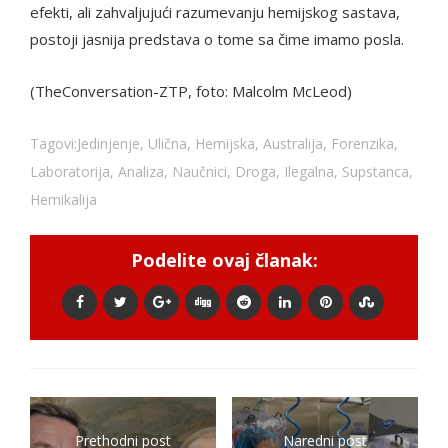
efekti, ali zahvaljujući razumevanju hemijskog sastava,
postoji jasnija predstava o tome sa čime imamo posla.
(TheConversation-ZTP, foto: Malcolm McLeod)
Tagovi:
Jedinjenje
,
Ulična
,
Hemijska
,
Australija
,
Forenzika
,
Laboratorija
,
Analiza
,
Naučnici
,
Droga
,
Ilegalna
,
Supstanca
,
Hemikalija
Podelite ovaj članak:
Prethodni post
Naredni post