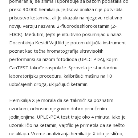
pomeranja) se snima i upoređuje sa bazom podataka od
preko 30.000 hemikalija. Jejtsova analiza nije potvrdila
prisustvo ketamina, ali je ukazala na njegovu relativno
noviju verziju nazvanu 2-fluorodeshloroketamin (2-
FDCK). Međutim, Jejts je intuitivno posumnjao u nalaz.
Docentkinja Kesidi Vajtfild je potom uključila instrument
poznat kao tečna hromatografija ultravisokih
performansi sa nizom fotodioda (UPLC-PDA), kojim
CanTEST takođe raspolaže. Sprovela je standardnu
laboratorijsku proceduru, kalibrišući mašinu na 10
uobičajenih droga, uključujući ketamin.
Hemikalija X je morala da se ‘takmiči’ sa poznatim
uzorkom, odnosno njegovim dobro proučenim
jedinjenjima. UPLC-PDA test traje oko 4 minuta. Iako je
uzorak ličio na ketamin, Vajtfild je primetila da se nešto
ne uklapa. Vreme analiziranja hemikalije X bilo je slično,