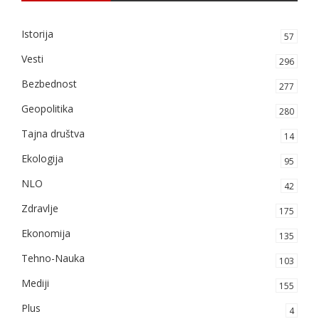
Istorija
57
Vesti
296
Bezbednost
277
Geopolitika
280
Tajna društva
14
Ekologija
95
NLO
42
Zdravlje
175
Ekonomija
135
Tehno-Nauka
103
Mediji
155
Plus
4