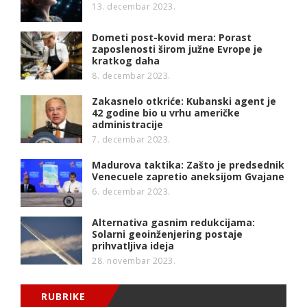
13. decembar 2023.
Dometi post-kovid mera: Porast
zaposlenosti širom južne Evrope je
kratkog daha
8. decembar 2023.
Zakasnelo otkriće: Kubanski agent je
42 godine bio u vrhu američke
administracije
7. decembar 2023.
Madurova taktika: Zašto je predsednik
Venecuele zapretio aneksijom Gvajane
6. decembar 2023.
Alternativa gasnim redukcijama:
Solarni geoinženjering postaje
prihvatljiva ideja
28. novembar 2023.
RUBRIKE