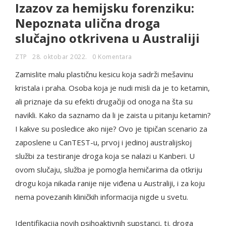
Izazov za hemijsku forenziku:
Nepoznata ulična droga
slučajno otkrivena u Australiji
ZTP
28. oktobar 2022.
0 Komentara
Zamislite malu plastičnu kesicu koja sadrži mešavinu
kristala i praha. Osoba koja je nudi misli da je to ketamin,
ali priznaje da su efekti drugačiji od onoga na šta su
navikli. Kako da saznamo da li je zaista u pitanju ketamin?
I kakve su posledice ako nije? Ovo je tipičan scenario za
zaposlene u CanTEST-u, prvoj i jedinoj australijskoj
službi za testiranje droga koja se nalazi u Kanberi. U
ovom slučaju, služba je pomogla hemičarima da otkriju
drogu koja nikada ranije nije viđena u Australiji, i za koju
nema povezanih kliničkih informacija nigde u svetu.
Identifikacija novih psihoaktivnih supstanci, tj. droga