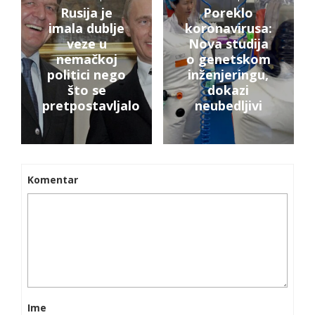
Rusija je
Poreklo
imala dublje
koronavirusa:
veze u
Nova studija
nemačkoj
o genetskom
politici nego
inženjeringu,
što se
dokazi
pretpostavljalo
neubedljivi
Komentar
Ime