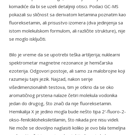
komadiće da bi se uzeli detaljniji otisci. Podaci GC-MS
pokazali su sličnost sa derivatom ketamina poznatim kao
fluoreksetamin, ali prisustvo izomera (dva jedinjenja sa
istom molekulskom formulom, ali različite strukture), nije
se moglo isključiti.
Bilo je vreme da se upotrebi teška artiljerija; nuklearni
spektrometar magnetne rezonance je hemičarska
ezoterija. Odgovori postoje, ali samo za malobrojne koji
razumeju tajni jezik. Najzad, nakon serije
višedimenzionalnih testova, tim je otkrio da se oko
aromatičnog prstena nalaze četiri molekula vodonika
jedan do drugog, što znači da nije fluoreksetamin.
Hemikalija X je jedino mogla bude nešto tipa 2′-fluoro-2-
okso-fenilcikloheksiletilamin, što nikada pre nisu videli.
Ne može se dovoljno naglasiti koliko je ovo bila temeljna