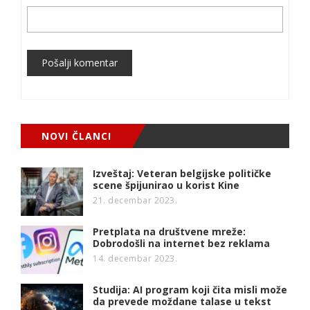
Pošalji komentar
NOVI ČLANCI
Izveštaj: Veteran belgijske političke
scene špijunirao u korist Kine
21. decembar 2023.
Pretplata na društvene mreže:
Dobrodošli na internet bez reklama
14. decembar 2023.
Studija: AI program koji čita misli može
da prevede moždane talase u tekst