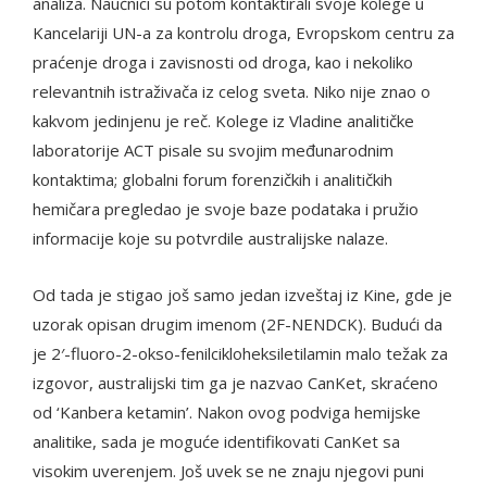
analiza. Naučnici su potom kontaktirali svoje kolege u
Kancelariji UN-a za kontrolu droga, Evropskom centru za
praćenje droga i zavisnosti od droga, kao i nekoliko
relevantnih istraživača iz celog sveta. Niko nije znao o
kakvom jedinjenu je reč. Kolege iz Vladine analitičke
laboratorije ACT pisale su svojim međunarodnim
kontaktima; globalni forum forenzičkih i analitičkih
hemičara pregledao je svoje baze podataka i pružio
informacije koje su potvrdile australijske nalaze.
Od tada je stigao još samo jedan izveštaj iz Kine, gde je
uzorak opisan drugim imenom (2F-NENDCK). Budući da
je 2′-fluoro-2-okso-fenilcikloheksiletilamin malo težak za
izgovor, australijski tim ga je nazvao CanKet, skraćeno
od ‘Kanbera ketamin’. Nakon ovog podviga hemijske
analitike, sada je moguće identifikovati CanKet sa
visokim uverenjem. Još uvek se ne znaju njegovi puni