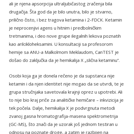
ali je njena apsorpcija ultraljubičastog zračenja bila
drugačija. Šta god da je bilo unutra, bilo je stvarno,
prilično čisto, i bez tragova ketamina i 2-FDCK. Ketamin
je neprocenjivi agens u hitnim i predbolničkim
tretmanima, i deo nove grupe ilegalnih lekova poznatih
kao arilcikloheksamini. U konsultaciji sa profesorom
hemije sa ANU-a Malkolmom Meklaudom, CanTEST je
došao do zaključka da je hemikalija X „slična ketaminu“.
Osobi koja ga je donela rečeno je da supstanca nije
ketamin i da njen identitet nije mogao da se utvrdi, te je
grupa stručnjaka savetovala krajnji oprez u upotrebi. Ali
to nije bio kraj priče za analitičke hemičare – inkvizicija je
tek počela. Dalje, hemikalija X je podvrgnuta metodi
zvanoj gasna hromatografija-masena spektrometrija
(GC-MS), što znači da je uzorak još jednom testiran u
odnosu na poznate droge, a zatim je razbijen na