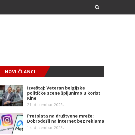
NOVI ČLANCI
Izveštaj: Veteran belgijske
političke scene špijunirao u korist
Kine
21. decembar 2023.
Pretplata na društvene mreže:
Dobrodošli na internet bez reklama
14. decembar 2023.