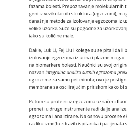
fazama bolesti. Prepoznavanje molekularnih tra
geni iz vezikularnih struktura (egzozomi), mo
današnje metode za izolovanje egzozoma iz u
velike uzorke. Suze su pogodne za uzorkovanje
iako su količine male.
Dakle, Luk Li, Fej Liu i kolege su se pitali da 
izolovanje egzozoma iz urina i plazme mogao da
na biomarkere bolesti. Naučnici su svoj original
nazvan
Integralna analiza suznih egzozoma preko
egzozome za samo pet minuta; ovo je postign
membrane sa oscilirajućim pritiskom kako bi s
Potom su proteini iz egzozoma označeni fluor
preneti u druge instrumente radi dalje analiz
egzozoma i analizirane. Na osnovu procene eks
razliku između zdravih ispitanika i pacijenata 