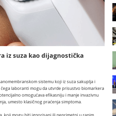
a iz suza kao dijagnostička
i o nanomembranskom sistemu koji iz suza sakuplja i
n čega laboranti mogu da utvrde prisustvo biomarkera
otencijalno omogućava efikasniju i manje invazivnu
anja, umesto klasičnog praćenja simptoma.
 koji mogu biti ignorisani ili neprimetni u ranim