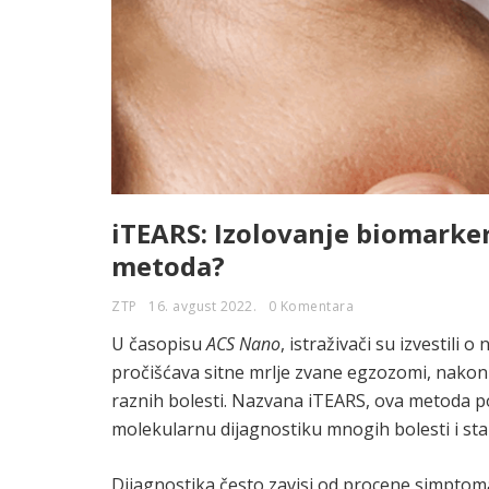
iTEARS: Izolovanje biomarker
metoda?
ZTP
16. avgust 2022.
0 Komentara
U časopisu
ACS Nano
, istraživači su izvestil
pročišćava sitne mrlje zvane egzozomi, nako
raznih bolesti. Nazvana iTEARS, ova metoda p
molekularnu dijagnostiku mnogih bolesti i st
Dijagnostika često zavisi od procene simptoma,