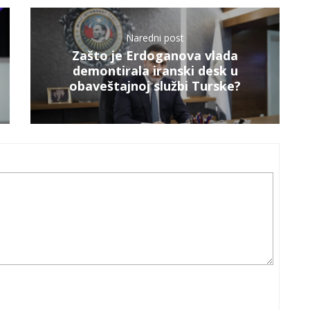
Naredni post
Zašto je Erdoganova vlada
demontirala iranski desk u
obaveštajnoj službi Turske?