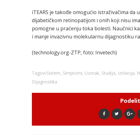
iTEARS je takođe omogućio istraživačima da u
dijabetičkom retinopatijom i onih koji nisu im
pomogne u praćenju toka bolesti. Naučnici kaž
i manje invazivnu molekularnu dijagnostiku razl
(technology.org-ZTP, foto: Invetech)
Tagovi:
Sistem
,
Simptomi
,
Uzorak
,
Studija
,
Izolacija
,
N
Dijagnostika
Podelit