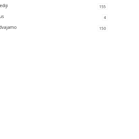
diji
155
us
4
zdvajamo
150