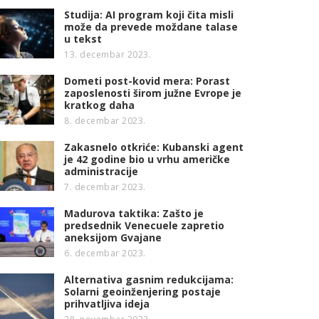
Studija: AI program koji čita misli
može da prevede moždane talase
u tekst
13. decembar 2023.
Dometi post-kovid mera: Porast
zaposlenosti širom južne Evrope je
kratkog daha
8. decembar 2023.
Zakasnelo otkriće: Kubanski agent
je 42 godine bio u vrhu američke
administracije
7. decembar 2023.
Madurova taktika: Zašto je
predsednik Venecuele zapretio
aneksijom Gvajane
6. decembar 2023.
Alternativa gasnim redukcijama:
Solarni geoinženjering postaje
prihvatljiva ideja