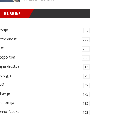
28. novembar 2023.
RUBRIKE
torija
57
ezbednost
277
sti
296
opolitika
280
jna društva
14
ologija
95
LO
42
ravlje
175
konomija
135
ehno-Nauka
103