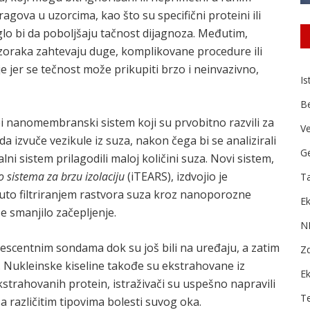
gova u uzorcima, kao što su specifični proteini ili
glo bi da poboljšaju tačnost dijagnoza. Međutim,
zoraka zahtevaju duge, komplikovane procedure ili
 jer se tečnost može prikupiti brzo i neinvazivno,
Is
B
li bi nanomembranski sistem koji su prvobitno razvili za
Ve
 izvuče vezikule iz suza, nakon čega bi se analizirali
Ge
ni sistem prilagodili maloj količini suza. Novi sistem,
 sistema za brzu izolaciju
(iTEARS), izdvojio je
Ta
uto filtriranjem rastvora suza kroz nanoporozne
Ek
e smanjilo začepljenje.
N
escentnim sondama dok su još bili na uređaju, a zatim
Zd
e. Nukleinske kiseline takođe su ekstrahovane iz
E
trahovanih protein, istraživači su uspešno napravili
T
sa različitim tipovima bolesti suvog oka.