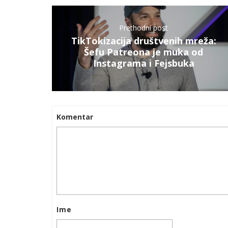
Prethodni post
TikTokizacija društvenih mreža:
Šefu Patreona je muka od
Instagrama i Fejsbuka
Komentar
Ime