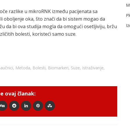
Me
oče razlike u mikroRNK između pacijenata sa
Pl
ali oboljenje oka, što znači da bi sistem mogao da
I
u da bi ova studija mogla da omogući osetljiviju, bržu
ičitih bolesti, koristeći samo suze.
aučnici
,
Metoda
,
Bolesti
,
Biomarkeri
,
Suze
,
Istraživanje
,
e ovaj članak: