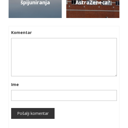
špijuniranja
AstraZeneca?
Komentar
Ime
Pošalji komentar