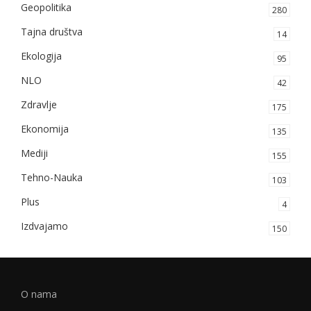
Geopolitika
280
Tajna društva
14
Ekologija
95
NLO
42
Zdravlje
175
Ekonomija
135
Mediji
155
Tehno-Nauka
103
Plus
4
Izdvajamo
150
O nama