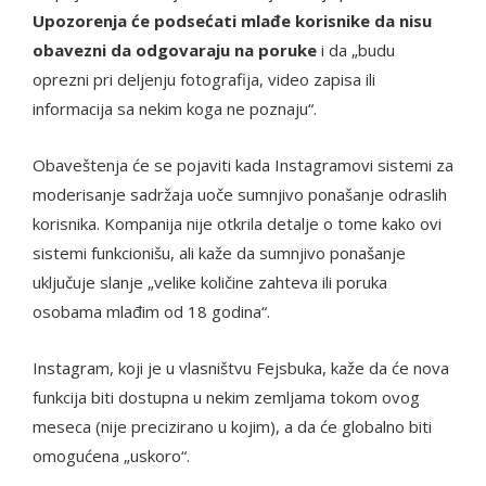
Upozorenja će podsećati mlađe korisnike da nisu
obavezni da odgovaraju na poruke
i da „budu
oprezni pri deljenju fotografija, video zapisa ili
informacija sa nekim koga ne poznaju“.
Obaveštenja će se pojaviti kada Instagramovi sistemi za
moderisanje sadržaja uoče sumnjivo ponašanje odraslih
korisnika. Kompanija nije otkrila detalje o tome kako ovi
sistemi funkcionišu, ali kaže da sumnjivo ponašanje
uključuje slanje „velike količine zahteva ili poruka
osobama mlađim od 18 godina“.
Instagram, koji je u vlasništvu Fejsbuka, kaže da će nova
funkcija biti dostupna u nekim zemljama tokom ovog
meseca (nije precizirano u kojim), a da će globalno biti
omogućena „uskoro“.