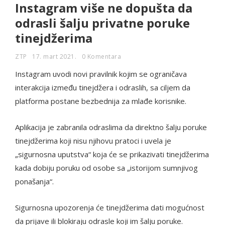
Instagram više ne dopušta da
odrasli šalju privatne poruke
tinejdžerima
ZTP
17. mart 2021.
0 Komentara
Instagram uvodi novi pravilnik kojim se ograničava
interakcija između tinejdžera i odraslih, sa ciljem da
platforma postane bezbednija za mlađe korisnike.
Aplikacija je zabranila odraslima da direktno šalju poruke
tinejdžerima koji nisu njihovu pratoci i uvela je
„sigurnosna uputstva“ koja će se prikazivati tinejdžerima
kada dobiju poruku od osobe sa „istorijom sumnjivog
ponašanja“.
Sigurnosna upozorenja će tinejdžerima dati mogućnost
da prijave ili blokiraju odrasle koji im šalju poruke.