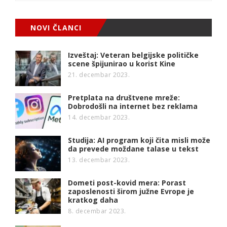
NOVI ČLANCI
Izveštaj: Veteran belgijske političke
scene špijunirao u korist Kine
21. decembar 2023.
Pretplata na društvene mreže:
Dobrodošli na internet bez reklama
14. decembar 2023.
Studija: AI program koji čita misli može
da prevede moždane talase u tekst
13. decembar 2023.
Dometi post-kovid mera: Porast
zaposlenosti širom južne Evrope je
kratkog daha
8. decembar 2023.