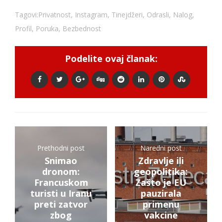
Tagovi:
Privatnost
,
Instagram
,
Tinejdžeri
,
Odrasli
,
Nalog
,
Profil
,
Poruka
,
Bezbednost
Podelite ovaj članak:
Prethodni post
Naredni post
Snimao
Zdravlje ili
dronom:
geopolitika:
Francuskom
Zašto je EU
turisti u Iranu
pauzirala
preti zatvor
primenu
zbog
vakcine