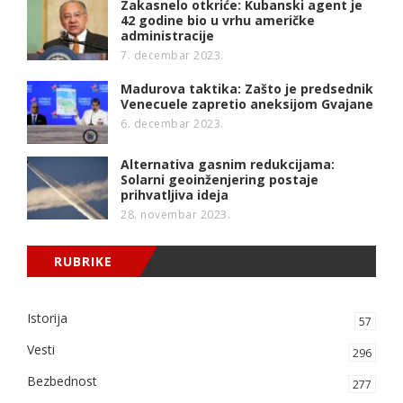
Zakasnelo otkriće: Kubanski agent je
42 godine bio u vrhu američke
administracije
7. decembar 2023.
Madurova taktika: Zašto je predsednik
Venecuele zapretio aneksijom Gvajane
6. decembar 2023.
Alternativa gasnim redukcijama:
Solarni geoinženjering postaje
prihvatljiva ideja
28. novembar 2023.
RUBRIKE
Istorija
57
Vesti
296
Bezbednost
277