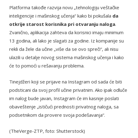
Platforma takođe razvija novu „tehnologiju veštačke
inteligencije i mašinskog učenja“ kako bi pokušala
da
otkrije starost korisnika pri otvaranju naloga
.
Zvanično, aplikacija zahteva da korisnici imaju minimum
13 godina, ali lako je slagati za godine. Iz kompanije su
rekli da žele da učine „više da se ovo spreči“, ali nisu
ulazili u detalje novog sistema mašinskog učenja i kako
će to pomoći u rešavanju problema.
Tinejdžeri koji se prijave na Instagram od sada će biti
podsticani da svoj profil učine privatnim. Ako ipak odluče
im nalog bude javan, Instagram će im kasnije poslati
obaveštenje „ističući prednosti privatnog naloga, sa
podsetnikom da provere svoja podešavanja“.
(TheVerge-ZTP, foto: Shutterstock)