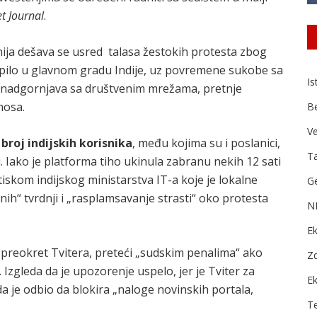
et Journal
.
ija dešava se usred talasa žestokih protesta zbog
kupilo u glavnom gradu Indije, uz povremene sukobe sa
Is
 nadgornjava sa društvenim mrežama, pretnje
nosa.
B
Ve
broj indijskih korisnika
, među kojima su i poslanici,
Ta
. Iako je platforma tiho ukinula zabranu nekih 12 sati
iskom indijskog ministarstva IT-a koje je lokalne
Ge
nih“ tvrdnji i „rasplamsavanje strasti“ oko protesta
N
Ek
 preokret Tvitera, preteći „sudskim penalima“ ako
Zd
Izgleda da je upozorenje uspelo, jer je Tviter za
E
 je odbio da blokira „naloge novinskih portala,
T