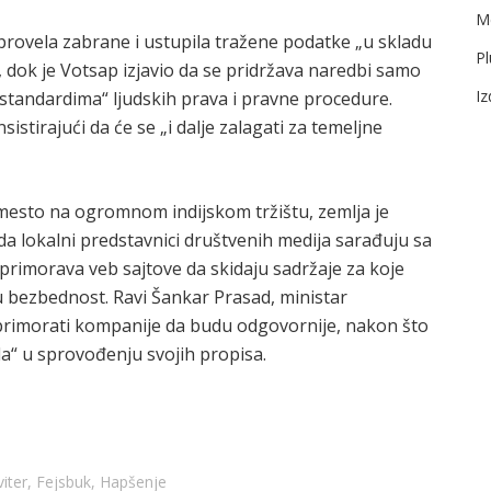
Me
sprovela zabrane i ustupila tražene podatke „u skladu
Pl
dok je Votsap izjavio da se pridržava naredbi samo
I
tandardima“ ljudskih prava i pravne procedure.
istirajući da će se „i dalje zalagati za temeljne
mesto na ogromnom indijskom tržištu, zemlja je
a lokalni predstavnici društvenih medija sarađuju sa
k primorava veb sajtove da skidaju sadržaje za koje
nu bezbednost. Ravi Šankar Prasad, ministar
a primorati kompanije da budu odgovornije, nakon što
da“ u sprovođenju svojih propisa.
viter
,
Fejsbuk
,
Hapšenje