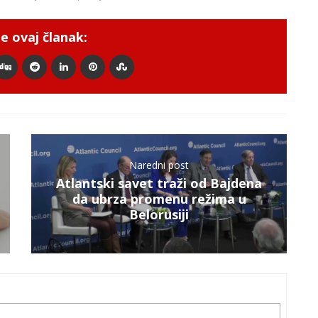
e ovaj članak:
Naredni post
Atlantski savet traži od Bajdena
da ubrza promenu režima u
Belorusiji