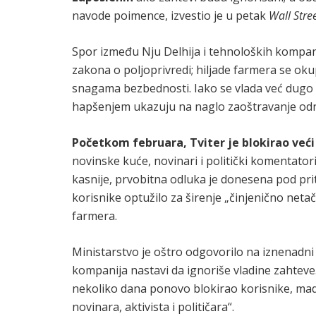
navode poimence, izvestio je u petak
Wall Stre
Spor između Nju Delhija i tehnoloških kompan
zakona o poljoprivredi; hiljade farmera se o
snagama bezbednosti. Iako se vlada već dugo
hapšenjem ukazuju na naglo zaoštravanje od
Početkom februara, Tviter je blokirao veći 
novinske kuće, novinari i politički komentatori
kasnije, prvobitna odluka je donesena pod prit
korisnike optužilo za širenje „činjenično netač
farmera.
Ministarstvo je oštro odgovorilo na iznenadni
kompanija nastavi da ignoriše vladine zahteve. 
nekoliko dana ponovo blokirao korisnike, mada
novinara, aktivista i političara“.