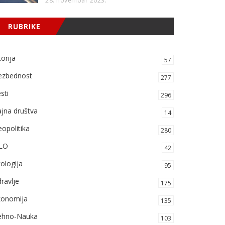
28. novembar 2023.
RUBRIKE
torija
57
ezbednost
277
sti
296
jna društva
14
opolitika
280
LO
42
ologija
95
ravlje
175
konomija
135
ehno-Nauka
103