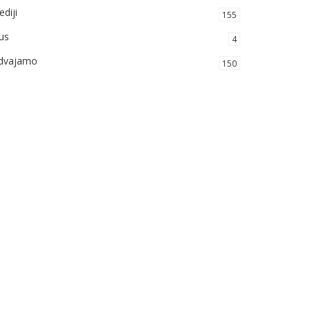
diji
155
us
4
zdvajamo
150