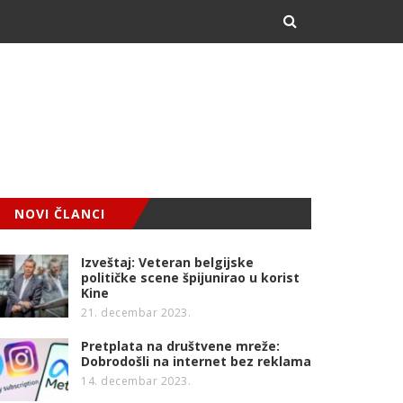
NOVI ČLANCI
Izveštaj: Veteran belgijske
političke scene špijunirao u korist
Kine
21. decembar 2023.
Pretplata na društvene mreže:
Dobrodošli na internet bez reklama
14. decembar 2023.