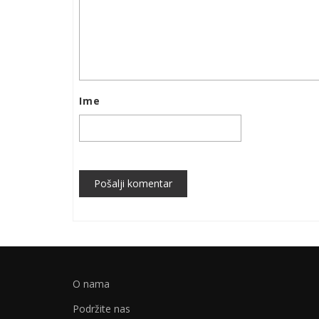
Ime
Pošalji komentar
O nama
Podržite nas