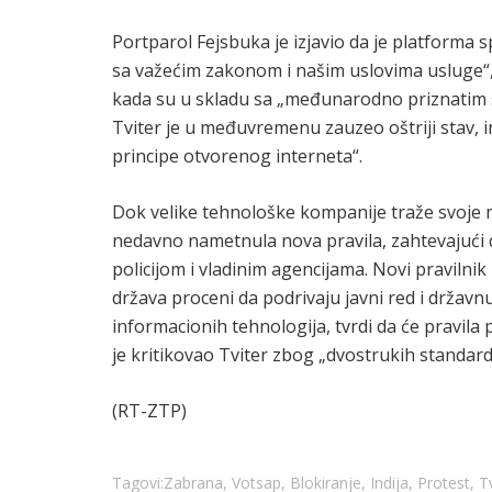
Portparol Fejsbuka je izjavio da je platforma 
sa važećim zakonom i našim uslovima usluge“, 
kada su u skladu sa „međunarodno priznatim s
Tviter je u međuvremenu zauzeo oštriji stav, ins
principe otvorenog interneta“.
Dok velike tehnološke kompanije traže svoje 
nedavno nametnula nova pravila, zahtevajući d
policijom i vladinim agencijama. Novi pravilni
država proceni da podrivaju javni red i držav
informacionih tehnologija, tvrdi da će pravil
je kritikovao Tviter zbog „dvostrukih standar
(RT-ZTP)
Tagovi:
Zabrana
,
Votsap
,
Blokiranje
,
Indija
,
Protest
,
T