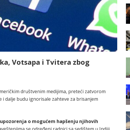
ka, Votsapa i Tvitera zbog
 američkim društvenim medijima, preteći zatvorom
 i dalje budu ignorisale zahteve za brisanjem
na upozorenja o mogućem hapšenju njihovih
veštenjima se određeni radnici sa sedištem u Indiji