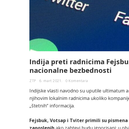
Indija preti radnicima Fejsbu
nacionalne bezbednosti
ZTP
6. mart 2021.
0 Komentara
Indijske vlasti navodno su uputile ultimatum
njihovim lokalnim radnicima ukoliko kompanije
„štetnih“ informacija.
Fejsbuk, Votsap i Tviter primili su pisme
zaposlenih
ako zahtevi budu ignorisani; u oba