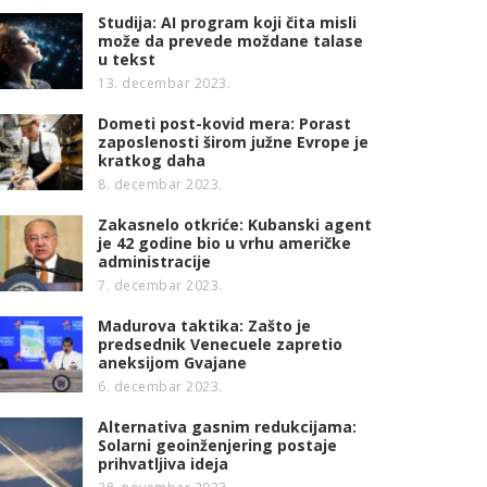
Studija: AI program koji čita misli
može da prevede moždane talase
u tekst
13. decembar 2023.
Dometi post-kovid mera: Porast
zaposlenosti širom južne Evrope je
kratkog daha
8. decembar 2023.
Zakasnelo otkriće: Kubanski agent
je 42 godine bio u vrhu američke
administracije
7. decembar 2023.
Madurova taktika: Zašto je
predsednik Venecuele zapretio
aneksijom Gvajane
6. decembar 2023.
Alternativa gasnim redukcijama:
Solarni geoinženjering postaje
prihvatljiva ideja