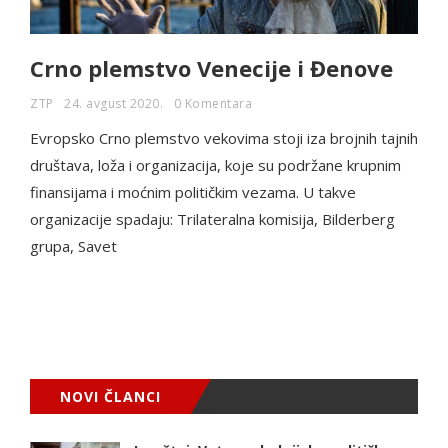
Crno plemstvo Venecije i Đenove
ZTP
24. avgust 2020.
0 Komentara
Evropsko Crno plemstvo vekovima stoji iza brojnih tajnih
društava, loža i organizacija, koje su podržane krupnim
finansijama i moćnim političkim vezama. U takve
organizacije spadaju: Trilateralna komisija, Bilderberg
grupa, Savet
NOVI ČLANCI