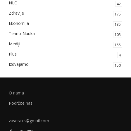
NLO
42
Zdravlje
175
Ekonomija
135
Tehno-Nauka
103
Mediji
155
Plus
4
Izdvajamo
150
O nama
Podržite nas
zavera.rs@gmail.com