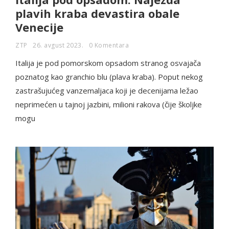
plavih kraba devastira obale
Venecije
ZTP
26. avgust 2023.
0 Komentara
Italija je pod pomorskom opsadom stranog osvajača
poznatog kao granchio blu (plava kraba). Poput nekog
zastrašujućeg vanzemaljaca koji je decenijama ležao
neprimećen u tajnoj jazbini, milioni rakova (čije školjke
mogu