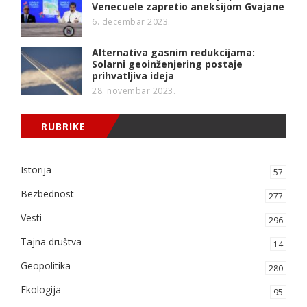
Venecuele zapretio aneksijom Gvajane
6. decembar 2023.
Alternativa gasnim redukcijama:
Solarni geoinženjering postaje
prihvatljiva ideja
28. novembar 2023.
RUBRIKE
Istorija
57
Bezbednost
277
Vesti
296
Tajna društva
14
Geopolitika
280
Ekologija
95