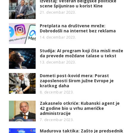
Izveštaj: Veteran belgijske političke
scene špijunirao u korist Kine
21. decembar 2023.
Pretplata na društvene mreže:
Dobrodošli na internet bez reklama
14. decembar 2023.
Studija: AI program koji čita misli može
da prevede moždane talase u tekst
13. decembar 2023.
Dometi post-kovid mera: Porast
zaposlenosti širom južne Evrope je
kratkog daha
8. decembar 2023.
Zakasnelo otkriće: Kubanski agent je
42 godine bio u vrhu američke
administracije
7. decembar 2023.
Madurova taktika: Zašto je predsednik