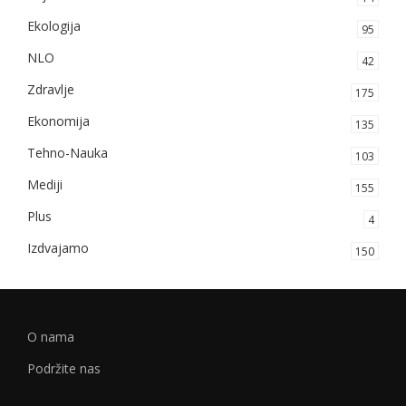
Ekologija
95
NLO
42
Zdravlje
175
Ekonomija
135
Tehno-Nauka
103
Mediji
155
Plus
4
Izdvajamo
150
O nama
Podržite nas