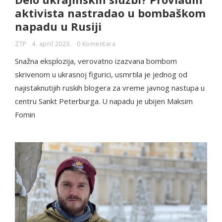
aktivista nastradao u bombaškom
napadu u Rusiji
ZTP
4. april 2023.
0 Komentara
Snažna eksplozija, verovatno izazvana bombom
skrivenom u ukrasnoj figurici, usmrtila je jednog od
najistaknutijih ruskih blogera za vreme javnog nastupa u
centru Sankt Peterburga. U napadu je ubijen Maksim
Fomin