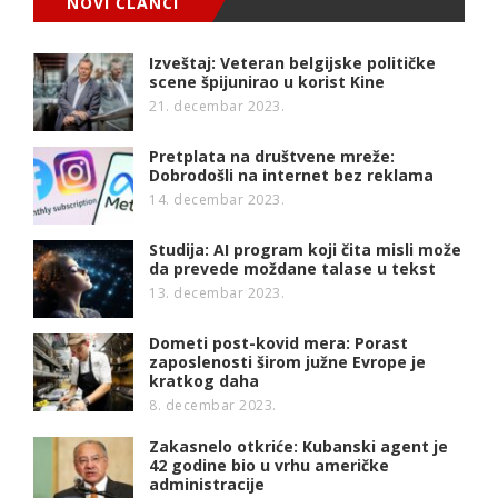
NOVI ČLANCI
Izveštaj: Veteran belgijske političke
scene špijunirao u korist Kine
21. decembar 2023.
Pretplata na društvene mreže:
Dobrodošli na internet bez reklama
14. decembar 2023.
Studija: AI program koji čita misli može
da prevede moždane talase u tekst
13. decembar 2023.
Dometi post-kovid mera: Porast
zaposlenosti širom južne Evrope je
kratkog daha
8. decembar 2023.
Zakasnelo otkriće: Kubanski agent je
42 godine bio u vrhu američke
administracije