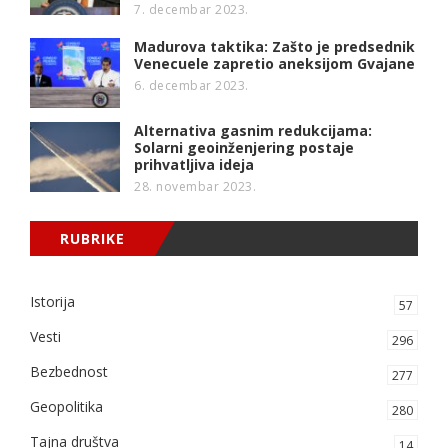
7. decembar 2023.
Madurova taktika: Zašto je predsednik
Venecuele zapretio aneksijom Gvajane
6. decembar 2023.
Alternativa gasnim redukcijama:
Solarni geoinženjering postaje
prihvatljiva ideja
28. novembar 2023.
RUBRIKE
Istorija
57
Vesti
296
Bezbednost
277
Geopolitika
280
Tajna društva
14