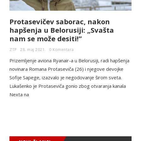
Protasevičev saborac, nakon
hapšenja u Belorusiji: „Svašta
nam se može desiti!”
ZTP
28. maj 2021.
0 Komentara
Prizemljenje aviona Ryanair-a u Belorusiji, radi hapšenja
novinara Romana Protaseviča (26) i njegove devojke
Sofije Sapege, izazvalo je negodovanje širom sveta.
Lukašenko je Protaseviča gonio zbog otvaranja kanala
Nexta na