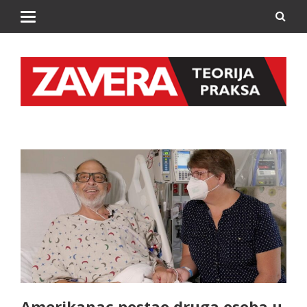
Amerikanac postao druga osoba u