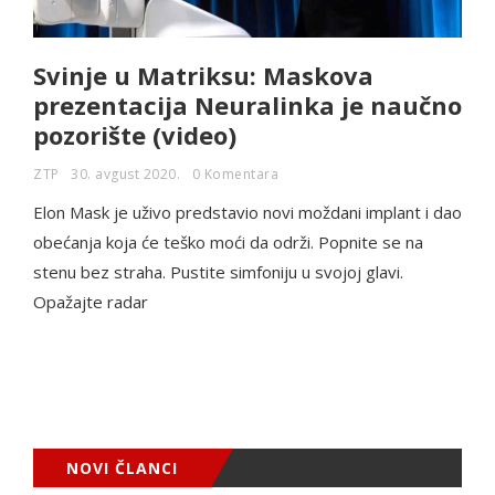
Svinje u Matriksu: Maskova
prezentacija Neuralinka je naučno
pozorište (video)
ZTP
30. avgust 2020.
0 Komentara
Elon Mask je uživo predstavio novi moždani implant i dao
obećanja koja će teško moći da održi. Popnite se na
stenu bez straha. Pustite simfoniju u svojoj glavi.
Opažajte radar
NOVI ČLANCI