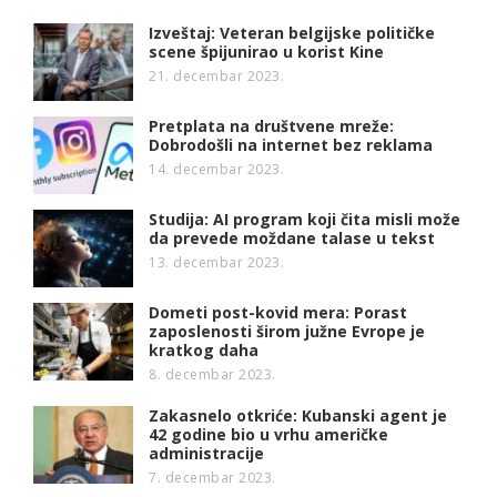
Izveštaj: Veteran belgijske političke
scene špijunirao u korist Kine
21. decembar 2023.
Pretplata na društvene mreže:
Dobrodošli na internet bez reklama
14. decembar 2023.
Studija: AI program koji čita misli može
da prevede moždane talase u tekst
13. decembar 2023.
Dometi post-kovid mera: Porast
zaposlenosti širom južne Evrope je
kratkog daha
8. decembar 2023.
Zakasnelo otkriće: Kubanski agent je
42 godine bio u vrhu američke
administracije
7. decembar 2023.