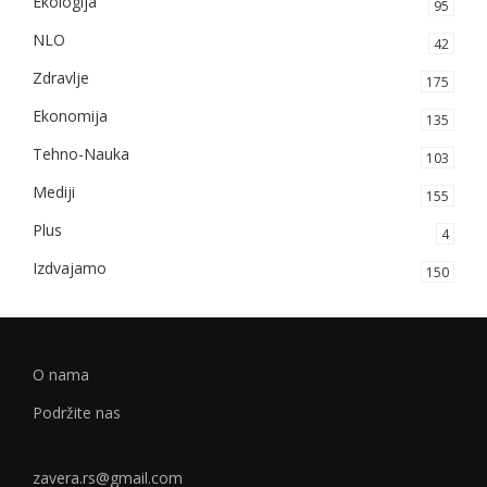
Ekologija
95
NLO
42
Zdravlje
175
Ekonomija
135
Tehno-Nauka
103
Mediji
155
Plus
4
Izdvajamo
150
O nama
Podržite nas
zavera.rs@gmail.com