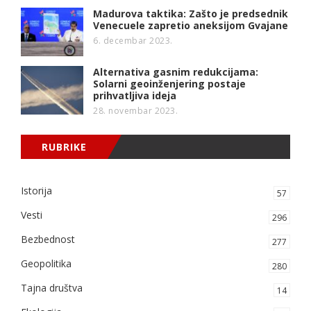
Madurova taktika: Zašto je predsednik
Venecuele zapretio aneksijom Gvajane
6. decembar 2023.
Alternativa gasnim redukcijama:
Solarni geoinženjering postaje
prihvatljiva ideja
28. novembar 2023.
RUBRIKE
Istorija
57
Vesti
296
Bezbednost
277
Geopolitika
280
Tajna društva
14