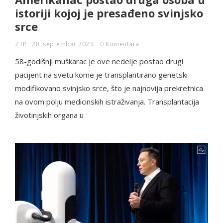
istoriji kojoj je presađeno svinjsko
srce
ZTP
28. septembar 2023.
0 Komentara
58-godišnji muškarac je ove nedelje postao drugi
pacijent na svetu kome je transplantirano genetski
modifikovano svinjsko srce, što je najnovija prekretnica
na ovom polju medicinskih istraživanja. Transplantacija
životinjskih organa u