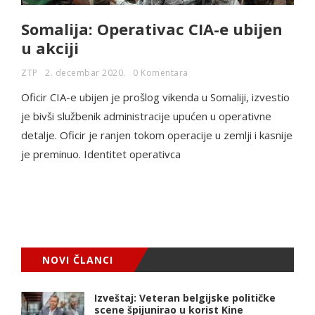
Somalija: Operativac CIA-e ubijen
u akciji
ZTP
2. decembar 2020.
0 Komentara
Oficir CIA-e ubijen je prošlog vikenda u Somaliji, izvestio
je bivši službenik administracije upućen u operativne
detalje. Oficir je ranjen tokom operacije u zemlji i kasnije
je preminuo. Identitet operativca
NOVI ČLANCI
Izveštaj: Veteran belgijske političke
scene špijunirao u korist Kine