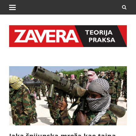
Jaka špijunska mreža kao tajna