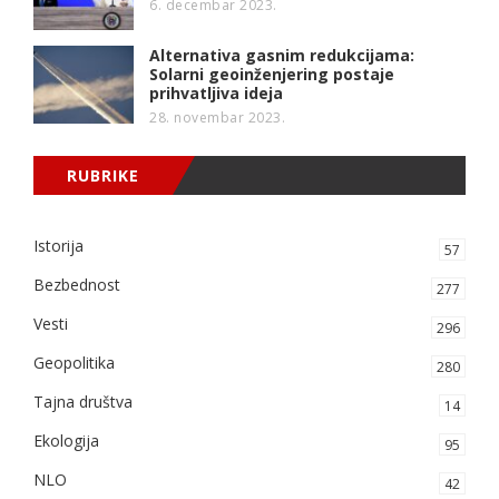
6. decembar 2023.
Alternativa gasnim redukcijama:
Solarni geoinženjering postaje
prihvatljiva ideja
28. novembar 2023.
RUBRIKE
Istorija
57
Bezbednost
277
Vesti
296
Geopolitika
280
Tajna društva
14
Ekologija
95
NLO
42